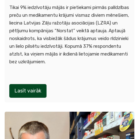
Tikai 9% iedzīvotāju mājās ir pietiekami pirmās palīdzības
preču un medikamentu krājumi vismaz diviem mēnešiem,
liecina Latvijas Zāļu ražotāju asociācijas (LZRA) un
pētījumu kompānijas “Norstat” veiktā aptauja. Aptaujā
noskaidrots, ka visbiežāk šādus krājumus veido rīdzinieki
un lielo pilsētu iedzīvotāji. Kopumā 37% respondentu
atzīst, ka viņiem mājās ir ikdienā lietojamie medikamenti
bez uzkrājumiem.
Lasīt vairāk