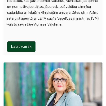
līdzdalību, kas ļautu domāt valstiski, vienlaikus jāstiprina
un normatīvajos aktos jāparedz pašvaldību slimnīcu
sadarbība ar lielajām klīniskajām universitātes slimnīcām,
intervijā aģentūrai LETA sacīja Veselības ministrijas (VM)
valsts sekretāre Agnese Vaļuliene.
Lasīt vairāk