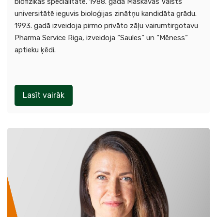
biofizikas specialitātē. 1988. gadā Maskavas Valsts
universitātē ieguvis bioloģijas zinātņu kandidāta grādu.
1993. gadā izveidoja pirmo privāto zāļu vairumtirgotavu
Pharma Service Riga, izveidoja “Saules” un “Mēness”
aptieku ķēdi.
Lasīt vairāk