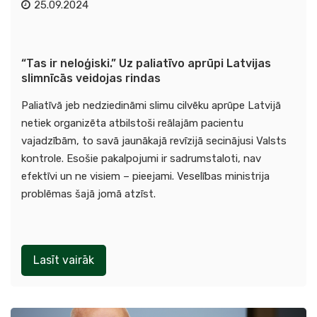
25.09.2024
“Tas ir neloģiski.” Uz paliatīvo aprūpi Latvijas
slimnīcās veidojas rindas
Paliatīvā jeb nedziedināmi slimu cilvēku aprūpe Latvijā
netiek organizēta atbilstoši reālajām pacientu
vajadzībām, to savā jaunākajā revīzijā secinājusi Valsts
kontrole. Esošie pakalpojumi ir sadrumstaloti, nav
efektīvi un ne visiem – pieejami. Veselības ministrija
problēmas šajā jomā atzīst.
Lasīt vairāk