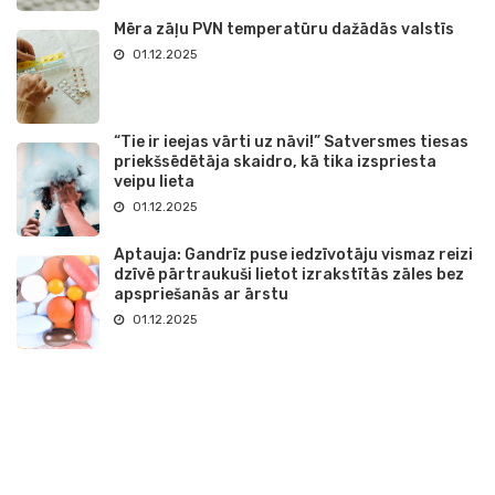
Mēra zāļu PVN temperatūru dažādās valstīs
01.12.2025
“Tie ir ieejas vārti uz nāvi!” Satversmes tiesas
priekšsēdētāja skaidro, kā tika izspriesta
veipu lieta
01.12.2025
Aptauja: Gandrīz puse iedzīvotāju vismaz reizi
dzīvē pārtraukuši lietot izrakstītās zāles bez
apspriešanās ar ārstu
01.12.2025