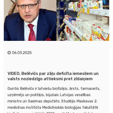
06.03.2025
VIDEO. Belēvičs par zāļu deficīta iemesliem un
valsts noziedzīgo attieksmi pret zīdaiņiem
Guntis Belēvičs ir latviešu biofiziķis, ārsts, farmaceits,
uzņēmējs un politiķis, bijušais Latvijas veselības
ministrs un Saeimas deputāts. Studējis Maskavas 2.
medicīnas institūta Medicīniskās bioloģijas fakultātē