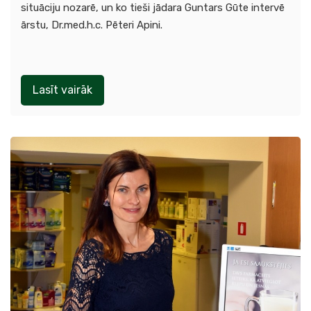
situāciju nozarē, un ko tieši jādara Guntars Gūte intervē
ārstu, Dr.med.h.c. Pēteri Apini.
Lasīt vairāk