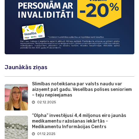
Jaunākās ziņas
Slimības noteikšana par valsts naudu var
aizņemt pat gadu. Veselības polises senioriem
– teju nepieejamas
02.12.2025
“Olpha” investējusi 4,4 miljonus eiro jaunās
medikamentu ražošanas iekārtās -
Medikamentu Informācijas Centrs
01.12.2025