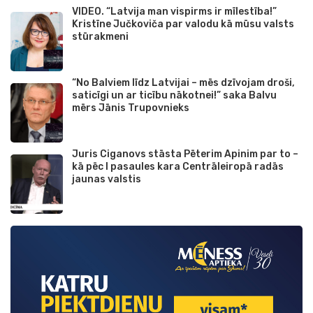
VIDEO. “Latvija man vispirms ir mīlestība!”
Kristīne Jučkoviča par valodu kā mūsu valsts
stūrakmeni
“No Balviem līdz Latvijai – mēs dzīvojam droši,
saticīgi un ar ticību nākotnei!” saka Balvu
mērs Jānis Trupovnieks
Juris Ciganovs stāsta Pēterim Apinim par to –
kā pēc I pasaules kara Centrāleiropā radās
jaunas valstis