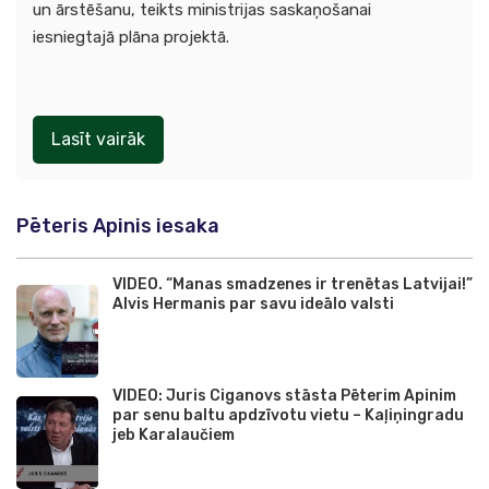
un ārstēšanu, teikts ministrijas saskaņošanai
iesniegtajā plāna projektā.
Lasīt vairāk
Pēteris Apinis iesaka
VIDEO. “Manas smadzenes ir trenētas Latvijai!”
Alvis Hermanis par savu ideālo valsti
VIDEO: Juris Ciganovs stāsta Pēterim Apinim
par senu baltu apdzīvotu vietu – Kaļiņingradu
jeb Karalaučiem