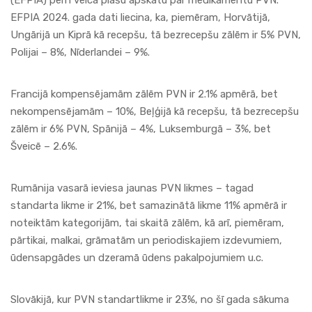
(EFPIA) pērn veica plašu apskatu par medikamentu PVN.
EFPIA 2024. gada dati liecina, ka, piemēram, Horvātijā,
Ungārijā un Kiprā kā recepšu, tā bezrecepšu zālēm ir 5% PVN,
Polijai – 8%, Nīderlandei – 9%.
Francijā kompensējamām zālēm PVN ir 2.1% apmērā, bet
nekompensējamām – 10%, Beļģijā kā recepšu, tā bezrecepšu
zālēm ir 6% PVN, Spānijā – 4%, Luksemburgā – 3%, bet
Šveicē – 2.6%.
Rumānija vasarā ieviesa jaunas PVN likmes – tagad
standarta likme ir 21%, bet samazinātā likme 11% apmērā ir
noteiktām kategorijām, tai skaitā zālēm, kā arī, piemēram,
pārtikai, malkai, grāmatām un periodiskajiem izdevumiem,
ūdensapgādes un dzeramā ūdens pakalpojumiem u.c.
Slovākijā, kur PVN standartlikme ir 23%, no šī gada sākuma