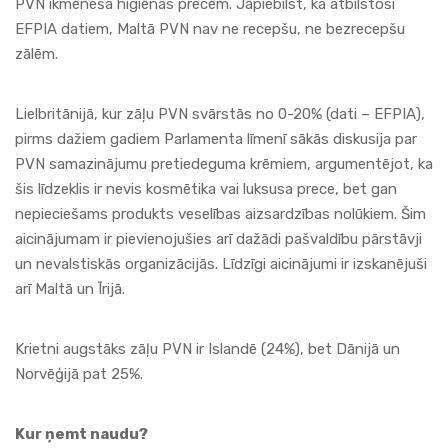
PVN ikmēneša higiēnas precēm. Jāpiebilst, ka atbilstoši
EFPIA datiem, Maltā PVN nav ne recepšu, ne bezrecepšu
zālēm.
Lielbritānijā, kur zāļu PVN svārstās no 0-20% (dati – EFPIA),
pirms dažiem gadiem Parlamenta līmenī sākās diskusija par
PVN samazinājumu pretiedeguma krēmiem, argumentējot, ka
šis līdzeklis ir nevis kosmētika vai luksusa prece, bet gan
nepieciešams produkts veselības aizsardzības nolūkiem. Šim
aicinājumam ir pievienojušies arī dažādi pašvaldību pārstāvji
un nevalstiskās organizācijās. Līdzīgi aicinājumi ir izskanējuši
arī Maltā un Īrijā.
Krietni augstāks zāļu PVN ir Islandē (24%), bet Dānijā un
Norvēģijā pat 25%.
Kur ņemt naudu?