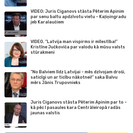
VIDEO: Juris Ciganovs stāsta Pēterim Apinim
par senu baltu apdzīvotu vietu – Kaļiņingradu
jeb Karalaučiem
VIDEO. “Latvija man vispirms ir mīlestība!”
Kristīne Jučkoviča par valodu kā mūsu valsts
stūrakmeni
“No Balviem līdz Latvijai – mēs dzīvojam droši,
saticīgi un ar ticību nākotnei!” saka Balvu
mērs Jānis Trupovnieks
Juris Ciganovs stāsta Pēterim Apinim par to –
kā pēc I pasaules kara Centrāleiropā radās
jaunas valstis