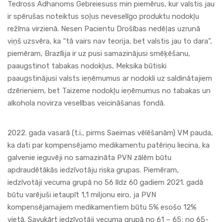
Tedross Adhanoms Gebreiesuss min piemērus, kur valstis jau
ir spērušas noteiktus soļus neveselīgo produktu nodokļu
režīma virzienā. Nesen Pacientu Drošības nedēļas uzrunā
viņš uzsvēra, ka “tā vairs nav teorija, bet valstis jau to dara”,
piemēram, Brazīlija ir uz pusi samazinājusi smēķēšanu,
paaugstinot tabakas nodokļus, Meksika būtiski
paaugstinājusi valsts ieņēmumus ar nodokli uz saldinātajiem
dzērieniem, bet Taizeme nodokļu ieņēmumus no tabakas un
alkohola novirza veselības veicināšanas fondā.
2022. gada vasarā (t.i., pirms Saeimas vēlēšanām) VM pauda,
ka dati par kompensējamo medikamentu patēriņu liecina, ka
galvenie ieguvēji no samazināta PVN zālēm būtu
apdraudētākās iedzīvotāju riska grupas. Piemēram,
iedzīvotāji vecuma grupā no 56 līdz 60 gadiem 2021. gadā
būtu varējuši ietaupīt 1,1 miljonu eiro, ja PVN
kompensējamajiem medikamentiem būtu 5% esošo 12%
vietā. Savukārt iedzīvotāji vecuma grupā no 61 – 65; no 65-