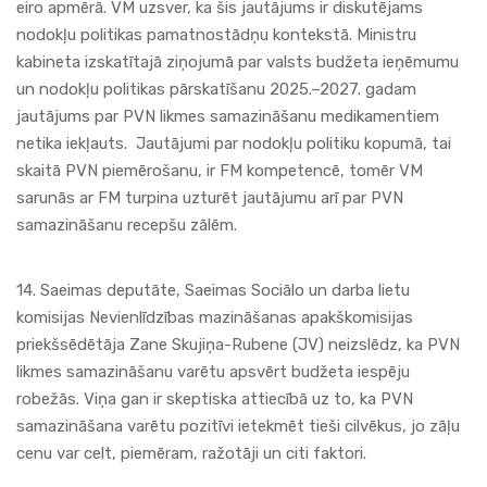
eiro apmērā. VM uzsver, ka šis jautājums ir diskutējams
nodokļu politikas pamatnostādņu kontekstā. Ministru
kabineta izskatītajā ziņojumā par valsts budžeta ieņēmumu
un nodokļu politikas pārskatīšanu 2025.–2027. gadam
jautājums par PVN likmes samazināšanu medikamentiem
netika iekļauts. Jautājumi par nodokļu politiku kopumā, tai
skaitā PVN piemērošanu, ir FM kompetencē, tomēr VM
sarunās ar FM turpina uzturēt jautājumu arī par PVN
samazināšanu recepšu zālēm.
14. Saeimas deputāte, Saeimas Sociālo un darba lietu
komisijas Nevienlīdzības mazināšanas apakškomisijas
priekšsēdētāja Zane Skujiņa-Rubene (JV) neizslēdz, ka PVN
likmes samazināšanu varētu apsvērt budžeta iespēju
robežās. Viņa gan ir skeptiska attiecībā uz to, ka PVN
samazināšana varētu pozitīvi ietekmēt tieši cilvēkus, jo zāļu
cenu var celt, piemēram, ražotāji un citi faktori.