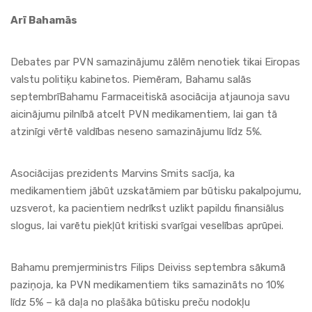
Arī Bahamās
Debates par PVN samazinājumu zālēm nenotiek tikai Eiropas
valstu politiķu kabinetos. Piemēram, Bahamu salās
septembrīBahamu Farmaceitiskā asociācija atjaunoja savu
aicinājumu pilnībā atcelt PVN medikamentiem, lai gan tā
atzinīgi vērtē valdības neseno samazinājumu līdz 5%.
Asociācijas prezidents Marvins Smits sacīja, ka
medikamentiem jābūt uzskatāmiem par būtisku pakalpojumu,
uzsverot, ka pacientiem nedrīkst uzlikt papildu finansiālus
slogus, lai varētu piekļūt kritiski svarīgai veselības aprūpei.
Bahamu premjerministrs Filips Deiviss septembra sākumā
paziņoja, ka PVN medikamentiem tiks samazināts no 10%
līdz 5% – kā daļa no plašāka būtisku preču nodokļu