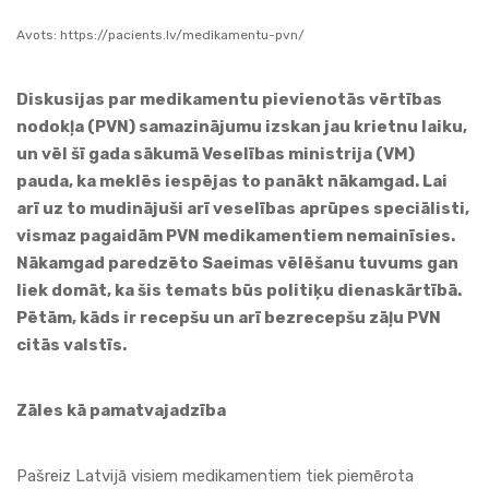
Avots:
https://pacients.lv/medikamentu-pvn/
Diskusijas par medikamentu pievienotās vērtības
nodokļa (PVN) samazinājumu izskan jau krietnu laiku,
un vēl šī gada sākumā Veselības ministrija (VM)
pauda, ka meklēs iespējas to panākt nākamgad. Lai
arī uz to mudinājuši arī veselības aprūpes speciālisti,
vismaz pagaidām PVN medikamentiem nemainīsies.
Nākamgad paredzēto Saeimas vēlēšanu tuvums gan
liek domāt, ka šis temats būs politiķu dienaskārtībā.
Pētām, kāds ir recepšu un arī bezrecepšu zāļu PVN
citās valstīs.
Zāles kā pamatvajadzība
Pašreiz Latvijā visiem medikamentiem tiek piemērota