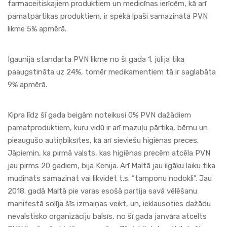
farmaceitiskajiem produktiem un medicīnas ierīcēm, kā arī
pamatpārtikas produktiem, ir spēkā īpaši samazinātā PVN
likme 5% apmērā.
Igaunijā standarta PVN likme no šī gada 1. jūlija tika
paaugstināta uz 24%, tomēr medikamentiem tā ir saglabāta
9% apmērā.
Kipra līdz šī gada beigām noteikusi 0% PVN dažādiem
pamatproduktiem, kuru vidū ir arī mazuļu pārtika, bērnu un
pieaugušo autiņbiksītes, kā arī sieviešu higiēnas preces.
Jāpiemin, ka pirmā valsts, kas higiēnas precēm atcēla PVN
jau pirms 20 gadiem, bija Kenija. Arī Maltā jau ilgāku laiku tika
mudināts samazināt vai likvidēt t.s. ”tamponu nodokli”. Jau
2018. gadā Maltā pie varas esošā partija savā vēlēšanu
manifestā solīja šīs izmaiņas veikt, un, ieklausoties dažādu
nevalstisko organizāciju balsīs, no šī gada janvāra atcelts