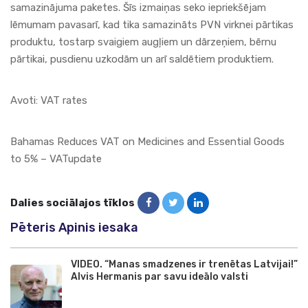
samazinājuma paketes. Šīs izmaiņas seko iepriekšējam
lēmumam pavasarī, kad tika samazināts PVN virknei pārtikas
produktu, tostarp svaigiem augļiem un dārzeņiem, bērnu
pārtikai, pusdienu uzkodām un arī saldētiem produktiem.
Avoti:
VAT rates
Bahamas Reduces VAT on Medicines and Essential Goods
to 5% – VATupdate
Dalies sociālajos tīklos
Pēteris Apinis iesaka
VIDEO. “Manas smadzenes ir trenētas Latvijai!”
Alvis Hermanis par savu ideālo valsti