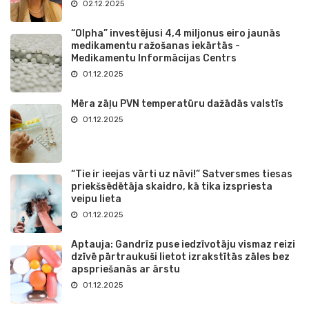
02.12.2025
“Olpha” investējusi 4,4 miljonus eiro jaunās
medikamentu ražošanas iekārtās -
Medikamentu Informācijas Centrs
01.12.2025
Mēra zāļu PVN temperatūru dažādās valstīs
01.12.2025
“Tie ir ieejas vārti uz nāvi!” Satversmes tiesas
priekšsēdētāja skaidro, kā tika izspriesta
veipu lieta
01.12.2025
Aptauja: Gandrīz puse iedzīvotāju vismaz reizi
dzīvē pārtraukuši lietot izrakstītās zāles bez
apspriešanās ar ārstu
01.12.2025