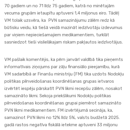
70 gadiem un no 71 līdz 75 gadiem, katrā no minētajām
vecuma grupām ietaupītu aptuveni 1,4 miljonus eiro. Tādēļ
VM tolaik uzsvēra, ka PVN samazinājumu zālēm redz kā
būtisku veidu, kā tiešā veidā mazināt iedzīvotāju izdevumus
par viņiem nepieciešamajiem medikamentiem, turklāt
sasniedzot tieši vislielākajam riskam pakļautos iedzīvotājus.
VM pašlaik komentējis, ka pērn janvārī valdībā tika pieņemts
informatīvais ziņojums par zāļu finansiālo pieejamību, kurā
VM sadarbībā ar Finanšu ministriju (FM) tika uzdots Nodokļu
politikas pilnveidošanas koordinēšanas grupas ietvaros
izvērtēt iespēju pārskatīt PVN likmi recepšu zālēm, nosakot
samazināto likmi. Sekoja priekšlikumi Nodokļu politikas
pilnveidošanas koordinēšanas grupai piemērot samazināto
PVN likmi medikamentiem. FM izvērtējumā secināja, ka,
samazinot PVN likmi no 12% līdz 5%, valsts budžetā 2025.
gadā rastos negatīva fiskālā ietekme aptuveni 33 miljonu