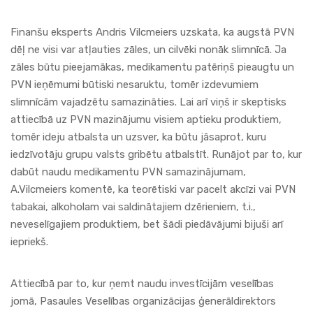
Finanšu eksperts Andris Vilcmeiers uzskata, ka augstā PVN
dēļ ne visi var atļauties zāles, un cilvēki nonāk slimnīcā. Ja
zāles būtu pieejamākas, medikamentu patēriņš pieaugtu un
PVN ieņēmumi būtiski nesaruktu, tomēr izdevumiem
slimnīcām vajadzētu samazināties. Lai arī viņš ir skeptisks
attiecībā uz PVN mazinājumu visiem aptieku produktiem,
tomēr ideju atbalsta un uzsver, ka būtu jāsaprot, kuru
iedzīvotāju grupu valsts gribētu atbalstīt. Runājot par to, kur
dabūt naudu medikamentu PVN samazinājumam,
A.Vilcmeiers komentē, ka teorētiski var pacelt akcīzi vai PVN
tabakai, alkoholam vai saldinātajiem dzērieniem, t.i.,
neveselīgajiem produktiem, bet šādi piedāvājumi bijuši arī
iepriekš.
Attiecībā par to, kur ņemt naudu investīcijām veselības
jomā, Pasaules Veselības organizācijas ģenerāldirektors