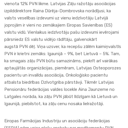
vienota 12% PVN likme. Latvijas Zāļu ražotāju asociācijas
izpilddirektore Raina Dūrēja-Dombrovska norādījusi, ka
valsts veselības izdevumi uz vienu iedzīvotāju Latvijā
joprojām ir vieni no zemākajiem Eiropas Savienības (ES)
valstu vidū. Vienlaikus iedzīvotāju pašu izdevumi ievērojami
pārsniedz ES valstu vidējo rādītāju, galvenokārt
augstā PVN dēļ. Viņa uzsver, ka recepšu zālēm kaimiņvalstīs
PVN ir krietni zemāks: Igaunijā – 9%, bet Lietuvā – 5%. Tam,
ka smagais zāļu PVN būtu samazināms, piekrīt arī vairākas
aptaujātās organizācijas, piemēram, Latvijas Osteoporozes
pacientu un invalīdu asociācija, Onkoloģisko pacientu
atbalsta biedrības Dzīvotgriba pārstāvji. Tikmēr Latvijas
Pensionāru federācijas valdes locekle Aina Jaunzeme no
Latgales norāda, ka zāļu PVN jābūt līdzīgam kā Lietuvā un
Igaunijā, piebilstot, ka zāļu cenu nosaka lielražotāji.
Eiropas Farmācijas Industriju un asociāciju federācijas