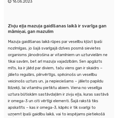
16.06.2023
Zivju eļļa mazuļa gaidīšanas laikā ir svarīga gan
māmiņai, gan mazulim
Mazuļa gaidīšanas laikā rūpes par veselību kļūst īpaši
nozīmīgas, jo šajā svarīgajā dzīves posmā sievietes
organisms jānodrošina ar vitamīniem un uzturvielām ne
tikai savām, bet arī mazuļa vajadzībām. Sen apgāzts
mīts, ka ir jāēd par diviem, taču viens gan ir skaidrs –
jālieto regulārs, pilnvērtīgs, spēcinošs un veselību
veicinošs uzturs un, ja nepieciešams – jālieto papildu
līdzekļi, lai vitamīnu pietiktu abiem. Viena no veselīga
uztura būtiskām sastāvdaļām ir zivju eļļa, kuras sastāvā
ir omega-3 un citi vērtīgi elementi. Šajā rakstā tiks
apskatīts – kas ir omega-3, kāpēc ir tik svarīgi to
uzņemt īpaši gaidību laikā, vai to iespējams pietiekošā