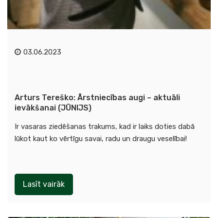
03.06.2023
Arturs Tereško: Ārstniecības augi – aktuāli
ievākšanai (JŪNIJS)
Ir vasaras ziedēšanas trakums, kad ir laiks doties dabā
lūkot kaut ko vērtīgu savai, radu un draugu veselībai!
Lasīt vairāk