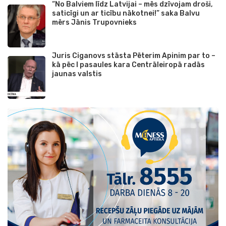
“No Balviem līdz Latvijai – mēs dzīvojam droši,
saticīgi un ar ticību nākotnei!” saka Balvu
mērs Jānis Trupovnieks
Juris Ciganovs stāsta Pēterim Apinim par to –
kā pēc I pasaules kara Centrāleiropā radās
jaunas valstis