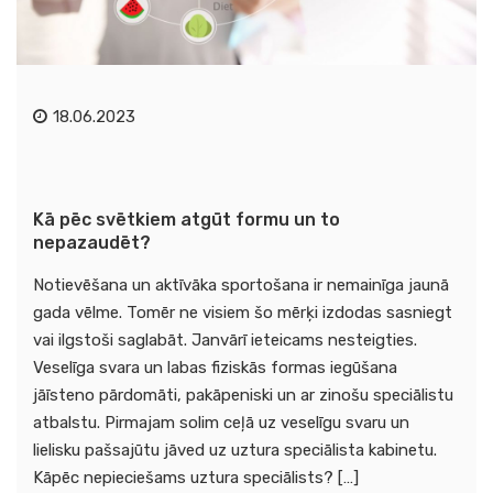
18.06.2023
Kā pēc svētkiem atgūt formu un to
nepazaudēt?
Notievēšana un aktīvāka sportošana ir nemainīga jaunā
gada vēlme. Tomēr ne visiem šo mērķi izdodas sasniegt
vai ilgstoši saglabāt. Janvārī ieteicams nesteigties.
Veselīga svara un labas fiziskās formas iegūšana
jāīsteno pārdomāti, pakāpeniski un ar zinošu speciālistu
atbalstu. Pirmajam solim ceļā uz veselīgu svaru un
lielisku pašsajūtu jāved uz uztura speciālista kabinetu.
Kāpēc nepieciešams uztura speciālists? […]