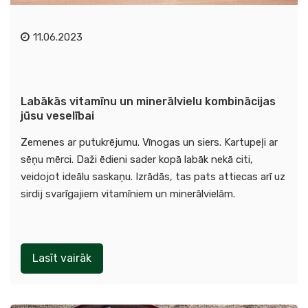
11.06.2023
Labākās vitamīnu un minerālvielu kombinācijas
jūsu veselībai
Zemenes ar putukrējumu. Vīnogas un siers. Kartupeļi ar
sēņu mērci. Daži ēdieni sader kopā labāk nekā citi,
veidojot ideālu saskaņu. Izrādās, tas pats attiecas arī uz
sirdij svarīgajiem vitamīniem un minerālvielām.
Lasīt vairāk