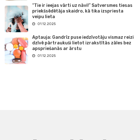
“Tie ir ieejas vārti uz nāvi!” Satversmes tiesas
priekšsēdētāja skaidro, kā tika izspriesta
veipu lieta
01.12.2025
Aptauja: Gandrīz puse iedzīvotāju vismaz reizi
dzīvē pārtraukuši lietot izrakstītās zāles bez
apspriešanās ar ārstu
01.12.2025