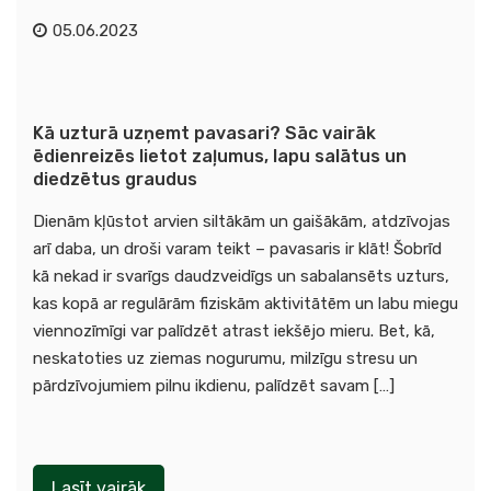
05.06.2023
Kā uzturā uzņemt pavasari? Sāc vairāk
ēdienreizēs lietot zaļumus, lapu salātus un
diedzētus graudus
Dienām kļūstot arvien siltākām un gaišākām, atdzīvojas
arī daba, un droši varam teikt – pavasaris ir klāt! Šobrīd
kā nekad ir svarīgs daudzveidīgs un sabalansēts uzturs,
kas kopā ar regulārām fiziskām aktivitātēm un labu miegu
viennozīmīgi var palīdzēt atrast iekšējo mieru. Bet, kā,
neskatoties uz ziemas nogurumu, milzīgu stresu un
pārdzīvojumiem pilnu ikdienu, palīdzēt savam […]
Lasīt vairāk