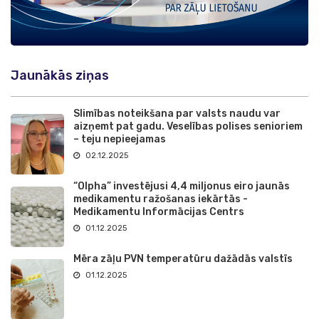
Jaunākās ziņas
Slimības noteikšana par valsts naudu var
aizņemt pat gadu. Veselības polises senioriem
– teju nepieejamas
02.12.2025
“Olpha” investējusi 4,4 miljonus eiro jaunās
medikamentu ražošanas iekārtās -
Medikamentu Informācijas Centrs
01.12.2025
Mēra zāļu PVN temperatūru dažādās valstīs
01.12.2025