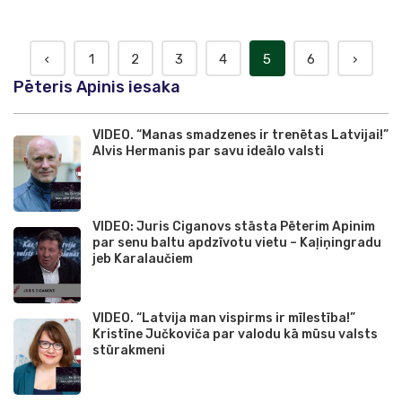
‹
1
2
3
4
5
6
›
Pēteris Apinis iesaka
VIDEO. “Manas smadzenes ir trenētas Latvijai!”
Alvis Hermanis par savu ideālo valsti
VIDEO: Juris Ciganovs stāsta Pēterim Apinim
par senu baltu apdzīvotu vietu – Kaļiņingradu
jeb Karalaučiem
VIDEO. “Latvija man vispirms ir mīlestība!”
Kristīne Jučkoviča par valodu kā mūsu valsts
stūrakmeni