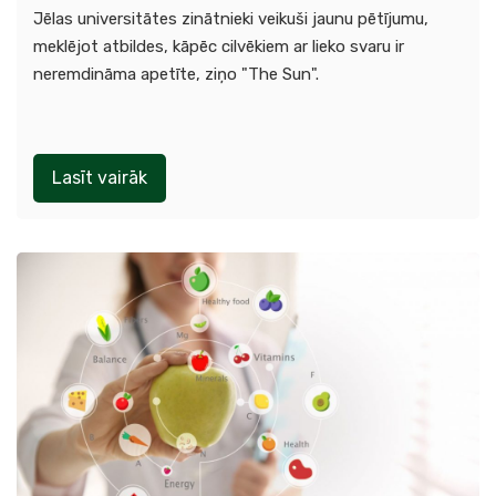
Jēlas universitātes zinātnieki veikuši jaunu pētījumu,
meklējot atbildes, kāpēc cilvēkiem ar lieko svaru ir
neremdināma apetīte, ziņo "The Sun".
Lasīt vairāk