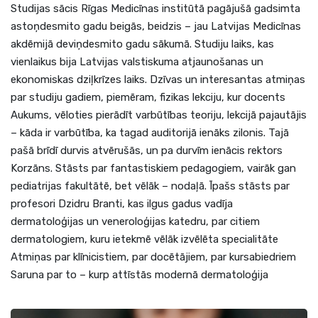
Studijas sācis Rīgas Medicīnas institūtā pagājušā gadsimta
astoņdesmito gadu beigās, beidzis – jau Latvijas Medicīnas
akdēmijā deviņdesmito gadu sākumā. Studiju laiks, kas
vienlaikus bija Latvijas valstiskuma atjaunošanas un
ekonomiskas dziļkrīzes laiks. Dzīvas un interesantas atmiņas
par studiju gadiem, piemēram, fizikas lekciju, kur docents
Aukums, vēloties pierādīt varbūtības teoriju, lekcijā pajautājis
– kāda ir varbūtība, ka tagad auditorijā ienāks zilonis. Tajā
pašā brīdī durvis atvērušās, un pa durvīm ienācis rektors
Korzāns. Stāsts par fantastiskiem pedagogiem, vairāk gan
pediatrijas fakultātē, bet vēlāk – nodaļā. Īpašs stāsts par
profesori Dzidru Branti, kas ilgus gadus vadīja
dermatoloģijas un veneroloģijas katedru, par citiem
dermatologiem, kuru ietekmē vēlāk izvēlēta specialitāte
Atmiņas par klīnicistiem, par docētājiem, par kursabiedriem
Saruna par to – kurp attīstās modernā dermatoloģija