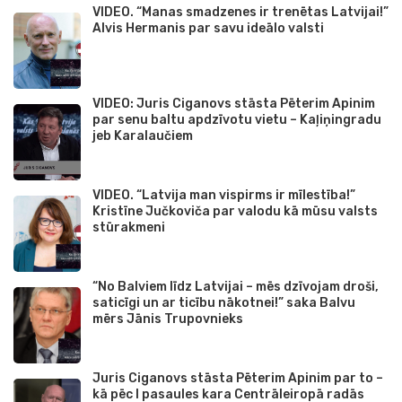
VIDEO. “Manas smadzenes ir trenētas Latvijai!”
Alvis Hermanis par savu ideālo valsti
VIDEO: Juris Ciganovs stāsta Pēterim Apinim
par senu baltu apdzīvotu vietu – Kaļiņingradu
jeb Karalaučiem
VIDEO. “Latvija man vispirms ir mīlestība!”
Kristīne Jučkoviča par valodu kā mūsu valsts
stūrakmeni
“No Balviem līdz Latvijai – mēs dzīvojam droši,
saticīgi un ar ticību nākotnei!” saka Balvu
mērs Jānis Trupovnieks
Juris Ciganovs stāsta Pēterim Apinim par to –
kā pēc I pasaules kara Centrāleiropā radās