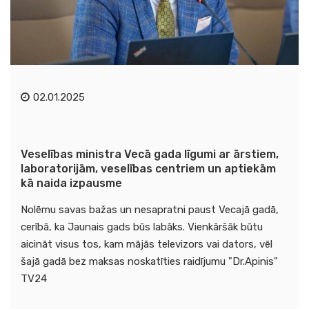
02.01.2025
Veselības ministra Vecā gada līgumi ar ārstiem,
laboratorijām, veselības centriem un aptiekām
kā naida izpausme
Nolēmu savas bažas un nesapratni paust Vecajā gadā,
cerībā, ka Jaunais gads būs labāks. Vienkāršāk būtu
aicināt visus tos, kam mājās televizors vai dators, vēl
šajā gadā bez maksas noskatīties raidījumu "Dr.Apinis"
TV24