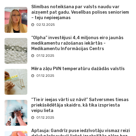
Slimības noteikšana par valsts naudu var
aizņemt pat gadu. Veselības polises senioriem
– teju nepieejamas
02.12.2025
“Olpha” investējusi 4,4 miljonus eiro jaunās
medikamentu ražošanas iekārtās -
Medikamentu Informācijas Centrs
01.12.2025
Mēra zāļu PVN temperatūru dažādās valstīs
01.12.2025
“Tie ir ieejas vārti uz nāvi!” Satversmes tiesas
priekšsēdētāja skaidro, kā tika izspriesta
veipu lieta
01.12.2025
Aptauja: Gandrīz puse iedzīvotāju vismaz reizi