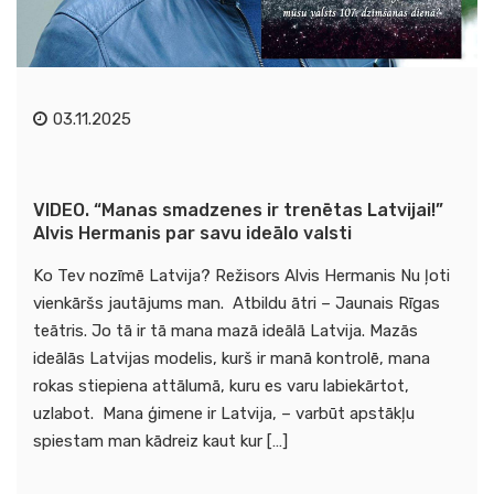
03.11.2025
VIDEO. “Manas smadzenes ir trenētas Latvijai!”
Alvis Hermanis par savu ideālo valsti
Ko Tev nozīmē Latvija? Režisors Alvis Hermanis Nu ļoti
vienkāršs jautājums man. Atbildu ātri – Jaunais Rīgas
teātris. Jo tā ir tā mana mazā ideālā Latvija. Mazās
ideālās Latvijas modelis, kurš ir manā kontrolē, mana
rokas stiepiena attālumā, kuru es varu labiekārtot,
uzlabot. Mana ģimene ir Latvija, – varbūt apstākļu
spiestam man kādreiz kaut kur […]