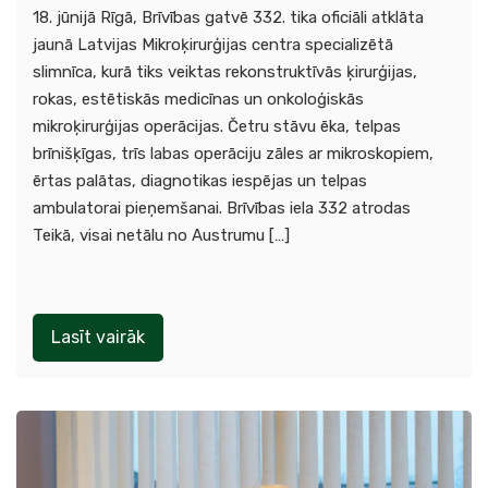
18. jūnijā Rīgā, Brīvības gatvē 332. tika oficiāli atklāta
jaunā Latvijas Mikroķirurģijas centra specializētā
slimnīca, kurā tiks veiktas rekonstruktīvās ķirurģijas,
rokas, estētiskās medicīnas un onkoloģiskās
mikroķirurģijas operācijas. Četru stāvu ēka, telpas
brīnišķīgas, trīs labas operāciju zāles ar mikroskopiem,
ērtas palātas, diagnotikas iespējas un telpas
ambulatorai pieņemšanai. Brīvības iela 332 atrodas
Teikā, visai netālu no Austrumu […]
Lasīt vairāk