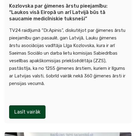
Kozlovska par ģimenes ārstu pieejamību:
“Laukos visā Eiropā un arī Latvijā būs tā
saucamie medicīniskie tuksneši”
TV24 raidījumā “Dr.Apinis”, diskutējot par ģimenes ārstu
pieejamību gan pasaulē, gan Latvijā, Lauku ģimenes
ārstu asociācijas vadītāja Līga Kozlovska, kura ir arī
Saeimas Sociālo un darba lietu komisijas Sabiedrības
veselības apakškomisijas priekšsēdētāja (ZZS),
pastāstīja, ka no 1255 ģimenes ārstiem, kuriem ir līgums
ar Latvijas valsti, šobrīd vairāk nekā 360 ģimenes ārsti ir
pensijas vecumā.
Lasīt vairāk