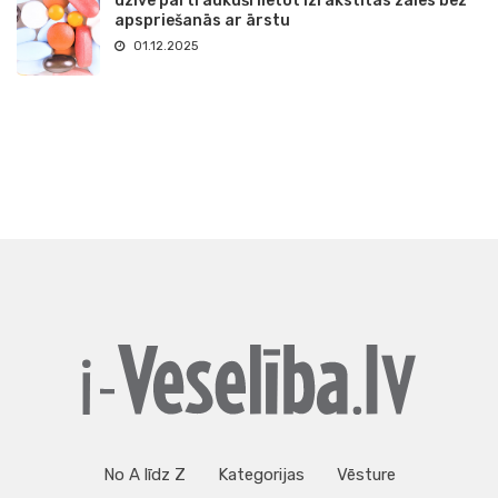
dzīvē pārtraukuši lietot izrakstītās zāles bez
apspriešanās ar ārstu
01.12.2025
No A līdz Z
Kategorijas
Vēsture