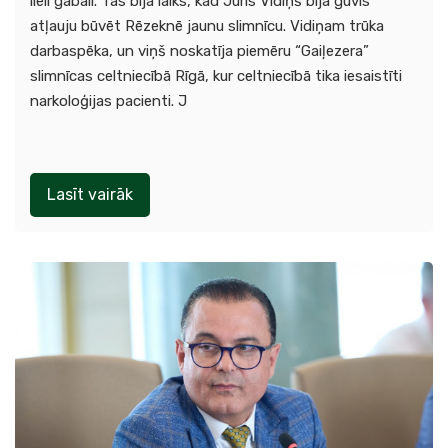
lieli gabali. Tas bija laiks, kad Juris Vidiņš bija guvis
atļauju būvēt Rēzeknē jaunu slimnīcu. Vidiņam trūka
darbaspēka, un viņš noskatīja piemēru “Gaiļezera”
slimnīcas celtniecībā Rīgā, kur celtniecībā tika iesaistīti
narkoloģijas pacienti. J
Lasīt vairāk