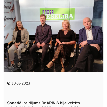
30.03.2023
Šonedēļ raidījums Dr.APINIS bija veltīts