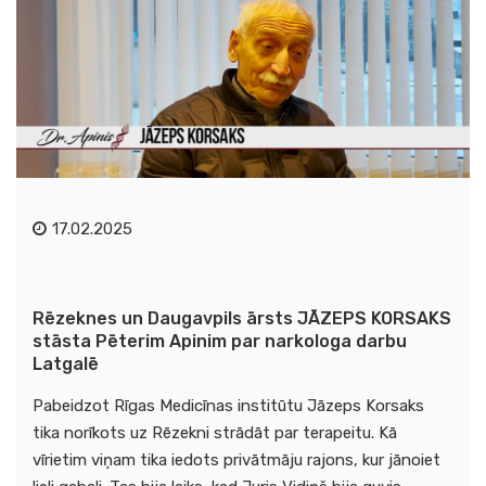
17.02.2025
Rēzeknes un Daugavpils ārsts JĀZEPS KORSAKS
stāsta Pēterim Apinim par narkologa darbu
Latgalē
Pabeidzot Rīgas Medicīnas institūtu Jāzeps Korsaks
tika norīkots uz Rēzekni strādāt par terapeitu. Kā
vīrietim viņam tika iedots privātmāju rajons, kur jānoiet