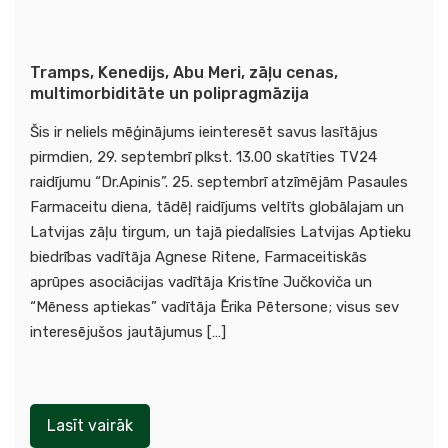
Tramps, Kenedijs, Abu Meri, zāļu cenas,
multimorbiditāte un polipragmāzija
Šis ir neliels mēģinājums ieinteresēt savus lasītājus
pirmdien, 29. septembrī plkst. 13.00 skatīties TV24
raidījumu “Dr.Apinis”. 25. septembrī atzīmējām Pasaules
Farmaceitu diena, tādēļ raidījums veltīts globālajam un
Latvijas zāļu tirgum, un tajā piedalīsies Latvijas Aptieku
biedrības vadītāja Agnese Ritene, Farmaceitiskās
aprūpes asociācijas vadītāja Kristīne Jučkoviča un
“Mēness aptiekas” vadītāja Ērika Pētersone; visus sev
interesējušos jautājumus […]
Lasīt vairāk