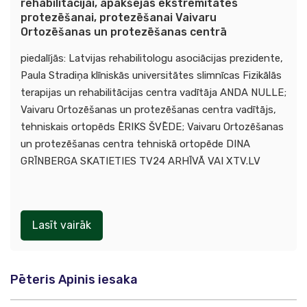
rehabilitācijai, apakšējās ekstremitātes
protezēšanai, protezēšanai Vaivaru
Ortozēšanas un protezēšanas centrā
piedalījās: Latvijas rehabilitologu asociācijas prezidente,
Paula Stradiņa klīniskās universitātes slimnīcas Fizikālās
terapijas un rehabilitācijas centra vadītāja ANDA NULLE;
Vaivaru Ortozēšanas un protezēšanas centra vadītājs,
tehniskais ortopēds ĒRIKS ŠVĒDE; Vaivaru Ortozēšanas
un protezēšanas centra tehniskā ortopēde DINA
GRĪNBERGA SKATIETIES TV24 ARHĪVĀ VAI XTV.LV
Lasīt vairāk
Pēteris Apinis iesaka