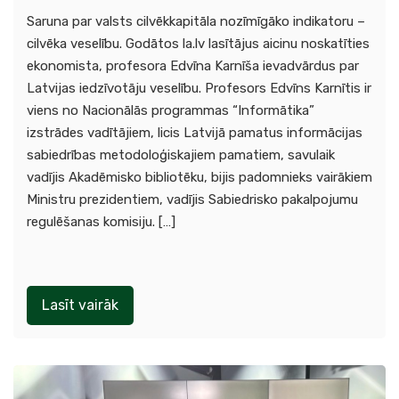
Saruna par valsts cilvēkkapitāla nozīmīgāko indikatoru –
cilvēka veselību. Godātos la.lv lasītājus aicinu noskatīties
ekonomista, profesora Edvīna Karnīša ievadvārdus par
Latvijas iedzīvotāju veselību. Profesors Edvīns Karnītis ir
viens no Nacionālās programmas “Informātika”
izstrādes vadītājiem, licis Latvijā pamatus informācijas
sabiedrības metodoloģiskajiem pamatiem, savulaik
vadījis Akadēmisko bibliotēku, bijis padomnieks vairākiem
Ministru prezidentiem, vadījis Sabiedrisko pakalpojumu
regulēšanas komisiju. […]
Lasīt vairāk