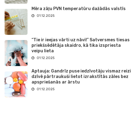
Mēra zāļu PVN temperatūru dažādās valstīs
01.12.2025
“Tie ir ieejas vārti uz nāvi!” Satversmes tiesas
priekšsēdētāja skaidro, kā tika izspriesta
veipu lieta
01.12.2025
Aptauja: Gandrīz puse iedzīvotāju vismaz reizi
dzīvē pārtraukuši lietot izrakstītās zāles bez
apspriešanās ar ārstu
01.12.2025