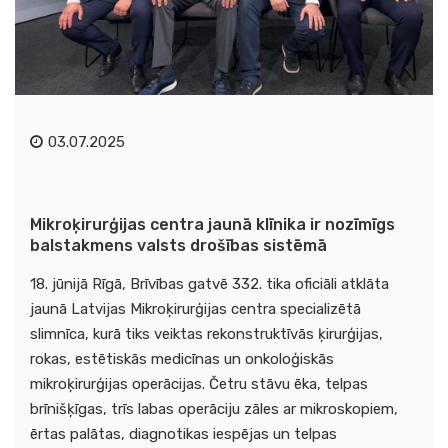
03.07.2025
Mikroķirurģijas centra jaunā klīnika ir nozīmīgs
balstakmens valsts drošības sistēmā
18. jūnijā Rīgā, Brīvības gatvē 332. tika oficiāli atklāta
jaunā Latvijas Mikroķirurģijas centra specializētā
slimnīca, kurā tiks veiktas rekonstruktīvās ķirurģijas,
rokas, estētiskās medicīnas un onkoloģiskās
mikroķirurģijas operācijas. Četru stāvu ēka, telpas
brīnišķīgas, trīs labas operāciju zāles ar mikroskopiem,
ērtas palātas, diagnotikas iespējas un telpas