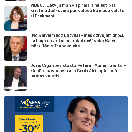
VIDEO. “Latvija man vispirms ir mīlestība!”
Kristīne Jučkoviča par valodu kā mūsu valsts
stūrakmeni
“No Balviem līdz Latvijai – mēs dzīvojam droši,
saticīgi un ar ticību nākotnei!” saka Balvu
mērs Jānis Trupovnieks
Juris Ciganovs stāsta Pēterim Apinim par to –
kā pēc I pasaules kara Centrāleiropā radās
jaunas valstis