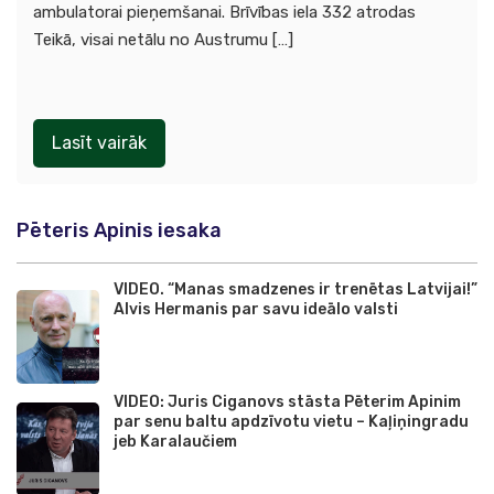
ambulatorai pieņemšanai. Brīvības iela 332 atrodas
Teikā, visai netālu no Austrumu […]
Lasīt vairāk
Pēteris Apinis iesaka
VIDEO. “Manas smadzenes ir trenētas Latvijai!”
Alvis Hermanis par savu ideālo valsti
VIDEO: Juris Ciganovs stāsta Pēterim Apinim
par senu baltu apdzīvotu vietu – Kaļiņingradu
jeb Karalaučiem