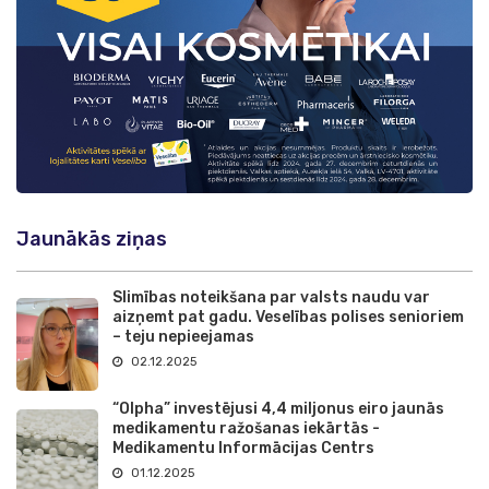
Jaunākās ziņas
Slimības noteikšana par valsts naudu var
aizņemt pat gadu. Veselības polises senioriem
– teju nepieejamas
02.12.2025
“Olpha” investējusi 4,4 miljonus eiro jaunās
medikamentu ražošanas iekārtās -
Medikamentu Informācijas Centrs
01.12.2025