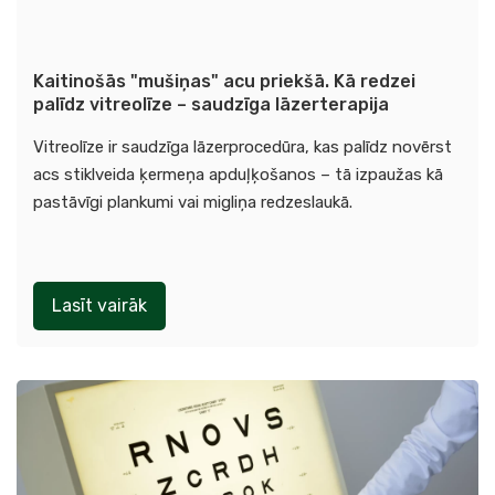
Kaitinošās "mušiņas" acu priekšā. Kā redzei
palīdz vitreolīze – saudzīga lāzerterapija
Vitreolīze ir saudzīga lāzerprocedūra, kas palīdz novērst
acs stiklveida ķermeņa apduļķošanos – tā izpaužas kā
pastāvīgi plankumi vai migliņa redzeslaukā.
Lasīt vairāk