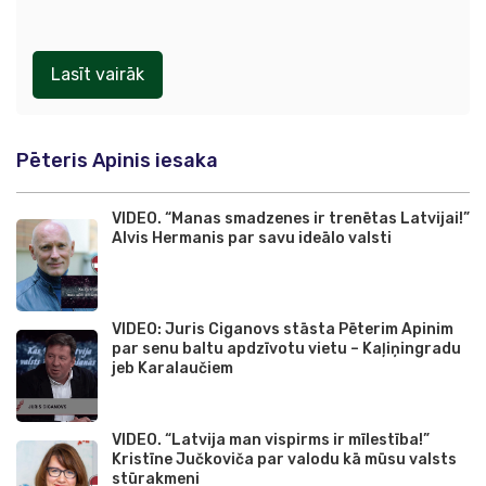
Lasīt vairāk
Pēteris Apinis iesaka
VIDEO. “Manas smadzenes ir trenētas Latvijai!”
Alvis Hermanis par savu ideālo valsti
VIDEO: Juris Ciganovs stāsta Pēterim Apinim
par senu baltu apdzīvotu vietu – Kaļiņingradu
jeb Karalaučiem
VIDEO. “Latvija man vispirms ir mīlestība!”
Kristīne Jučkoviča par valodu kā mūsu valsts
stūrakmeni