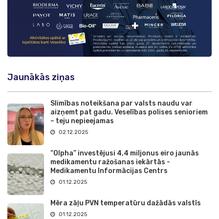
Jaunākās ziņas
Slimības noteikšana par valsts naudu var
aizņemt pat gadu. Veselības polises senioriem
– teju nepieejamas
02.12.2025
“Olpha” investējusi 4,4 miljonus eiro jaunās
medikamentu ražošanas iekārtās -
Medikamentu Informācijas Centrs
01.12.2025
Mēra zāļu PVN temperatūru dažādās valstīs
01.12.2025