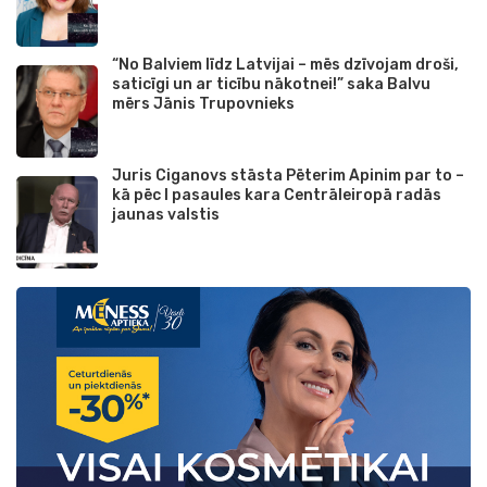
“No Balviem līdz Latvijai – mēs dzīvojam droši,
saticīgi un ar ticību nākotnei!” saka Balvu
mērs Jānis Trupovnieks
Juris Ciganovs stāsta Pēterim Apinim par to –
kā pēc I pasaules kara Centrāleiropā radās
jaunas valstis