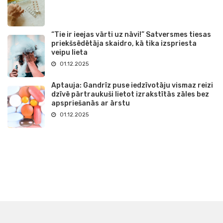
“Tie ir ieejas vārti uz nāvi!” Satversmes tiesas
priekšsēdētāja skaidro, kā tika izspriesta
veipu lieta
01.12.2025
Aptauja: Gandrīz puse iedzīvotāju vismaz reizi
dzīvē pārtraukuši lietot izrakstītās zāles bez
apspriešanās ar ārstu
01.12.2025