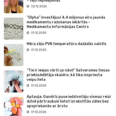
– teju nepieejamas
02.12.2025
“Olpha” investējusi 4,4 miljonus eiro jaunās
medikamentu ražošanas iekārtās -
Medikamentu Informācijas Centrs
01.12.2025
Mēra zāļu PVN temperatūru dažādās valstīs
01.12.2025
“Tie ir ieejas vārti uz nāvi!” Satversmes tiesas
priekšsēdētāja skaidro, kā tika izspriesta
veipu lieta
01.12.2025
Aptauja: Gandrīz puse iedzīvotāju vismaz reizi
dzīvē pārtraukuši lietot izrakstītās zāles bez
apspriešanās ar ārstu
01.12.2025