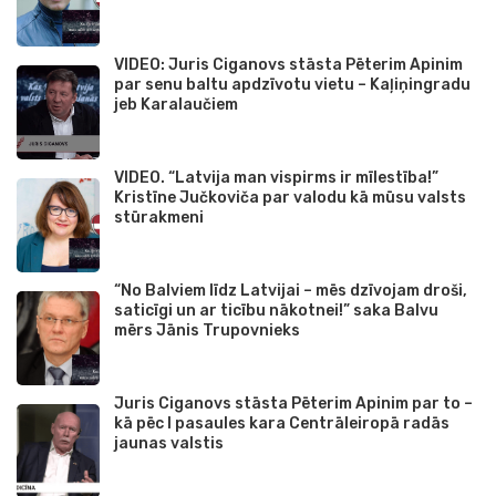
VIDEO: Juris Ciganovs stāsta Pēterim Apinim
par senu baltu apdzīvotu vietu – Kaļiņingradu
jeb Karalaučiem
VIDEO. “Latvija man vispirms ir mīlestība!”
Kristīne Jučkoviča par valodu kā mūsu valsts
stūrakmeni
“No Balviem līdz Latvijai – mēs dzīvojam droši,
saticīgi un ar ticību nākotnei!” saka Balvu
mērs Jānis Trupovnieks
Juris Ciganovs stāsta Pēterim Apinim par to –
kā pēc I pasaules kara Centrāleiropā radās
jaunas valstis