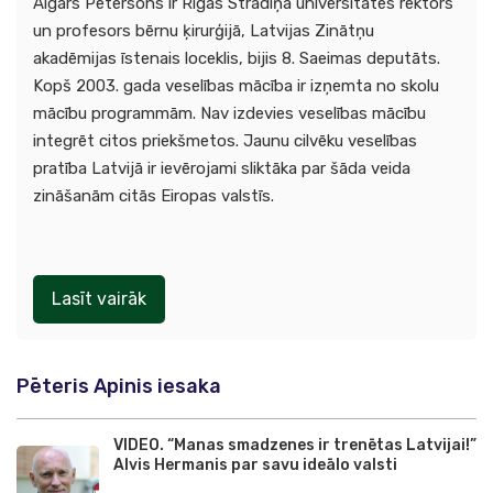
Aigars Pētersons ir Rīgas Stradiņa universitātes rektors
un profesors bērnu ķirurģijā, Latvijas Zinātņu
akadēmijas īstenais loceklis, bijis 8. Saeimas deputāts.
Kopš 2003. gada veselības mācība ir izņemta no skolu
mācību programmām. Nav izdevies veselības mācību
integrēt citos priekšmetos. Jaunu cilvēku veselības
pratība Latvijā ir ievērojami sliktāka par šāda veida
zināšanām citās Eiropas valstīs.
Lasīt vairāk
Pēteris Apinis iesaka
VIDEO. “Manas smadzenes ir trenētas Latvijai!”
Alvis Hermanis par savu ideālo valsti