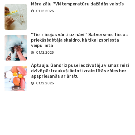
Mēra zāļu PVN temperatūru dažādās valstīs
01.12.2025
“Tie ir ieejas vārti uz nāvi!” Satversmes tiesas
priekšsēdētāja skaidro, kā tika izspriesta
veipu lieta
01.12.2025
Aptauja: Gandrīz puse iedzīvotāju vismaz reizi
dzīvē pārtraukuši lietot izrakstītās zāles bez
apspriešanās ar ārstu
01.12.2025