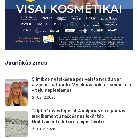
Jaunākās ziņas
Slimības noteikšana par valsts naudu var
aizņemt pat gadu. Veselības polises senioriem
– teju nepieejamas
02.12.2025
“Olpha” investējusi 4,4 miljonus eiro jaunās
medikamentu ražošanas iekārtās -
Medikamentu Informācijas Centrs
01.12.2025