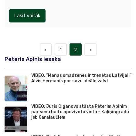
Lasīt vairāk
‹
1
2
›
Pēteris Apinis iesaka
VIDEO. “Manas smadzenes ir trenētas Latvijai!”
Alvis Hermanis par savu ideālo valsti
VIDEO: Juris Ciganovs stāsta Pēterim Apinim
par senu baltu apdzīvotu vietu – Kaļiņingradu
jeb Karalaučiem