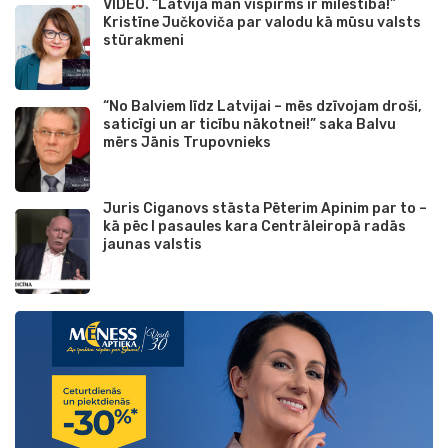
VIDEO. “Latvija man vispirms ir mīlestība!”
Kristīne Jučkoviča par valodu kā mūsu valsts
stūrakmeni
“No Balviem līdz Latvijai – mēs dzīvojam droši,
saticīgi un ar ticību nākotnei!” saka Balvu
mērs Jānis Trupovnieks
Juris Ciganovs stāsta Pēterim Apinim par to –
kā pēc I pasaules kara Centrāleiropā radās
jaunas valstis