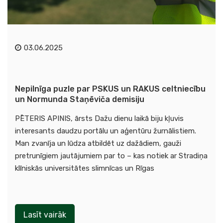
03.06.2025
Nepilnīga puzle par PSKUS un RAKUS celtniecību
un Normunda Staņēviča demisiju
PĒTERIS APINIS, ārsts Dažu dienu laikā biju kļuvis
interesants daudzu portālu un aģentūru žurnālistiem.
Man zvanīja un lūdza atbildēt uz dažādiem, gauži
pretrunīgiem jautājumiem par to – kas notiek ar Stradiņa
klīniskās universitātes slimnīcas un Rīgas
Lasīt vairāk