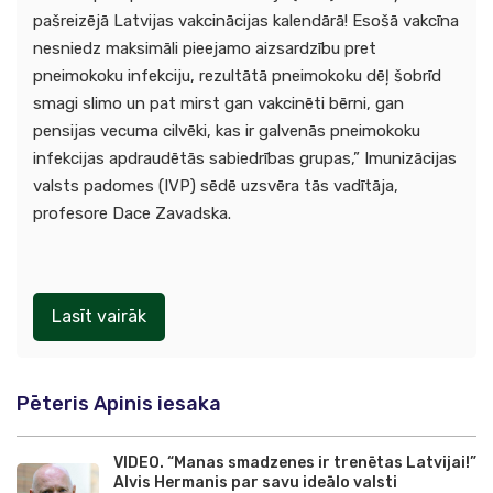
pašreizējā Latvijas vakcinācijas kalendārā! Esošā vakcīna
nesniedz maksimāli pieejamo aizsardzību pret
pneimokoku infekciju, rezultātā pneimokoku dēļ šobrīd
smagi slimo un pat mirst gan vakcinēti bērni, gan
pensijas vecuma cilvēki, kas ir galvenās pneimokoku
infekcijas apdraudētās sabiedrības grupas,” Imunizācijas
valsts padomes (IVP) sēdē uzsvēra tās vadītāja,
profesore Dace Zavadska.
Lasīt vairāk
Pēteris Apinis iesaka
VIDEO. “Manas smadzenes ir trenētas Latvijai!”
Alvis Hermanis par savu ideālo valsti