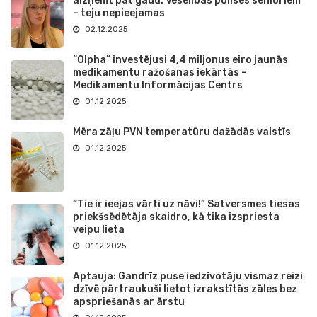
aizņemt pat gadu. Veselības polises senioriem
– teju nepieejamas
02.12.2025
“Olpha” investējusi 4,4 miljonus eiro jaunās
medikamentu ražošanas iekārtās -
Medikamentu Informācijas Centrs
01.12.2025
Mēra zāļu PVN temperatūru dažādās valstīs
01.12.2025
“Tie ir ieejas vārti uz nāvi!” Satversmes tiesas
priekšsēdētāja skaidro, kā tika izspriesta
veipu lieta
01.12.2025
Aptauja: Gandrīz puse iedzīvotāju vismaz reizi
dzīvē pārtraukuši lietot izrakstītās zāles bez
apspriešanās ar ārstu