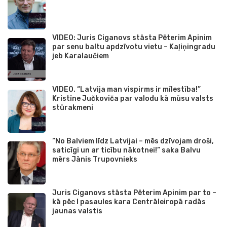
VIDEO: Juris Ciganovs stāsta Pēterim Apinim
par senu baltu apdzīvotu vietu – Kaļiņingradu
jeb Karalaučiem
VIDEO. “Latvija man vispirms ir mīlestība!”
Kristīne Jučkoviča par valodu kā mūsu valsts
stūrakmeni
“No Balviem līdz Latvijai – mēs dzīvojam droši,
saticīgi un ar ticību nākotnei!” saka Balvu
mērs Jānis Trupovnieks
Juris Ciganovs stāsta Pēterim Apinim par to –
kā pēc I pasaules kara Centrāleiropā radās
jaunas valstis