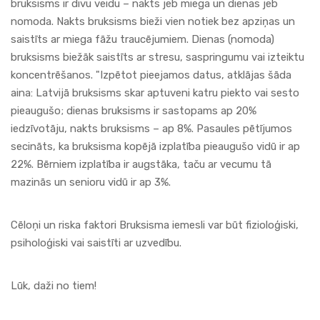
bruksisms ir divu veidu – nakts jeb miega un dienas jeb
nomoda. Nakts bruksisms bieži vien notiek bez apziņas un
saistīts ar miega fāžu traucējumiem. Dienas (nomoda)
bruksisms biežāk saistīts ar stresu, saspringumu vai izteiktu
koncentrēšanos. "Izpētot pieejamos datus, atklājas šāda
aina: Latvijā bruksisms skar aptuveni katru piekto vai sesto
pieaugušo; dienas bruksisms ir sastopams ap 20%
iedzīvotāju, nakts bruksisms – ap 8%. Pasaules pētījumos
secināts, ka bruksisma kopējā izplatība pieaugušo vidū ir ap
22%. Bērniem izplatība ir augstāka, taču ar vecumu tā
mazinās un senioru vidū ir ap 3%.
Cēloņi un riska faktori Bruksisma iemesli var būt fizioloģiski,
psiholoģiski vai saistīti ar uzvedību.
Lūk, daži no tiem!