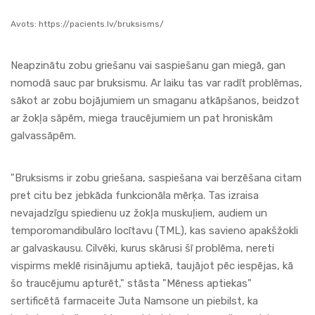
Avots:
https://pacients.lv/bruksisms/
Neapzinātu zobu griešanu vai saspiešanu gan miegā, gan
nomodā sauc par bruksismu. Ar laiku tas var radīt problēmas,
sākot ar zobu bojājumiem un smaganu atkāpšanos, beidzot
ar žokļa sāpēm, miega traucējumiem un pat hroniskām
galvassāpēm.
"Bruksisms ir zobu griešana, saspiešana vai berzēšana citam
pret citu bez jebkāda funkcionāla mērķa. Tas izraisa
nevajadzīgu spiedienu uz žokļa muskuļiem, audiem un
temporomandibulāro locītavu (TML), kas savieno apakšžokli
ar galvaskausu. Cilvēki, kurus skārusi šī problēma, nereti
vispirms meklē risinājumu
aptiekā
, taujājot pēc iespējas, kā
šo traucējumu apturēt," stāsta "
Mēness
aptiekas
"
sertificētā
farmaceite
Juta Namsone un piebilst, ka