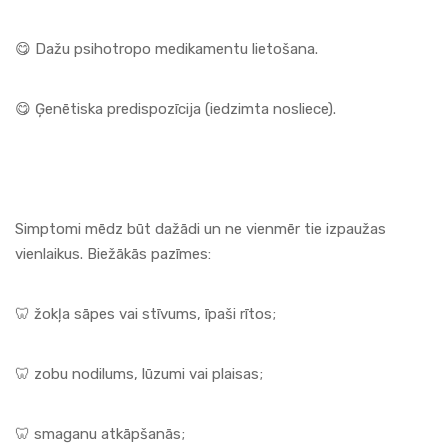
😋 Dažu psihotropo
medikamentu
lietošana.
😋 Ģenētiska predispozīcija (iedzimta nosliece).
Simptomi mēdz būt dažādi un ne vienmēr tie izpaužas
vienlaikus. Biežākās pazīmes:
🦷 žokļa sāpes vai stīvums, īpaši rītos;
🦷 zobu nodilums, lūzumi vai plaisas;
🦷 smaganu atkāpšanās;