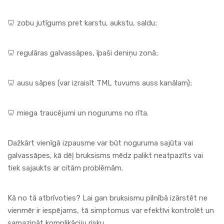
🦷 zobu jutīgums pret karstu, aukstu, saldu;
🦷 regulāras galvassāpes, īpaši deniņu zonā;
🦷 ausu sāpes (var izraisīt TML tuvums auss kanālam);
🦷 miega traucējumi un nogurums no rīta.
Dažkārt vienīgā izpausme var būt noguruma sajūta vai
galvassāpes, kā dēļ bruksisms mēdz palikt neatpazīts vai
tiek sajaukts ar citām problēmām.
Kā no tā atbrīvoties? Lai gan bruksismu pilnībā izārstēt ne
vienmēr ir iespējams, tā simptomus var efektīvi kontrolēt un
samazināt komplikāciju risku.