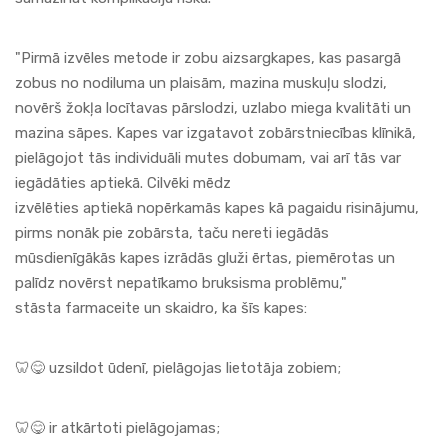
"Pirmā izvēles metode ir zobu aizsargkapes, kas pasargā
zobus no nodiluma un plaisām, mazina muskuļu slodzi,
novērš žokļa locītavas pārslodzi, uzlabo miega kvalitāti un
mazina sāpes. Kapes var izgatavot zobārstniecības klīnikā,
pielāgojot tās individuāli mutes dobumam, vai arī tās var
iegādāties
aptiekā
. Cilvēki mēdz
izvēlēties
aptiekā
nopērkamās kapes kā pagaidu risinājumu,
pirms nonāk pie zobārsta, taču nereti iegādās
mūsdienīgākās kapes izrādās gluži ērtas, piemērotas un
palīdz novērst nepatīkamo bruksisma problēmu,"
stāsta
farmaceite
un skaidro, ka šīs kapes:
🦷😋 uzsildot ūdenī, pielāgojas lietotāja zobiem;
🦷😋 ir atkārtoti pielāgojamas;