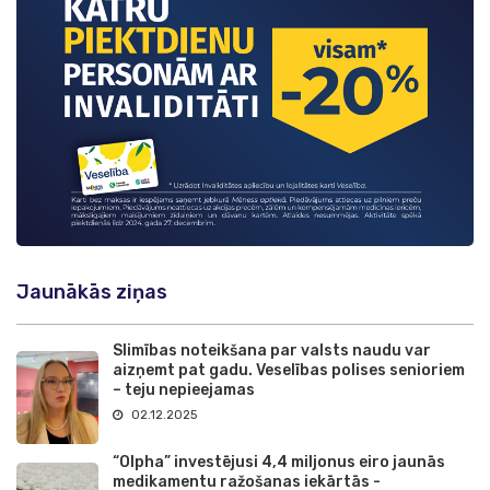
Jaunākās ziņas
Slimības noteikšana par valsts naudu var
aizņemt pat gadu. Veselības polises senioriem
– teju nepieejamas
02.12.2025
“Olpha” investējusi 4,4 miljonus eiro jaunās
medikamentu ražošanas iekārtās -