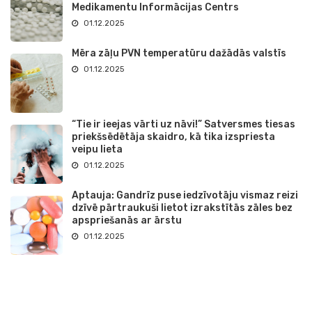
Medikamentu Informācijas Centrs
01.12.2025
Mēra zāļu PVN temperatūru dažādās valstīs
01.12.2025
“Tie ir ieejas vārti uz nāvi!” Satversmes tiesas
priekšsēdētāja skaidro, kā tika izspriesta
veipu lieta
01.12.2025
Aptauja: Gandrīz puse iedzīvotāju vismaz reizi
dzīvē pārtraukuši lietot izrakstītās zāles bez
apspriešanās ar ārstu
01.12.2025