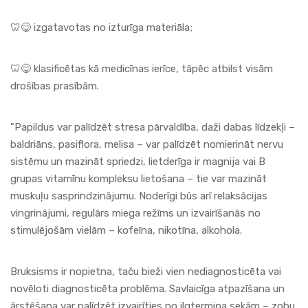
🦷😋 izgatavotas no izturīga materiāla;
🦷😋 klasificētas kā medicīnas ierīce, tāpēc atbilst visām
drošības prasībām.
"Papildus var palīdzēt stresa pārvaldība, daži dabas līdzekļi –
baldriāns, pasiflora, melisa – var palīdzēt nomierināt nervu
sistēmu un mazināt spriedzi, lietderīga ir magnija vai B
grupas vitamīnu kompleksu lietošana – tie var mazināt
muskuļu sasprindzinājumu. Noderīgi būs arī relaksācijas
vingrinājumi, regulārs miega režīms un izvairīšanās no
stimulējošām vielām – kofeīna, nikotīna, alkohola.
Bruksisms ir nopietna, taču bieži vien nediagnosticēta vai
novēloti diagnosticēta problēma. Savlaicīga atpazīšana un
ārstēšana var palīdzēt izvairīties no ilgtermiņa sekām – zobu