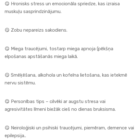
😋 Hronisks stress un emocionāla spriedze, kas izraisa
muskuļu sasprindzinājumu.
😋 Zobu nepareizs sakodiens.
😋 Miega traucējumi, tostarp miega apnoja (pēkšņa
elpošanas apstāšanās miega laikā.
😋 Smēķēšana, alkohola un kofeīna lietošana, kas ietekmē
nervu sistēmu.
😋 Personības tips – cilvēki ar augstu stresa vai
agresivitātes līmeni biežāk cieš no dienas bruksisma.
😋 Neiroloģiski un psihiski traucējumi, piemēram, demence vai
epilepsija..