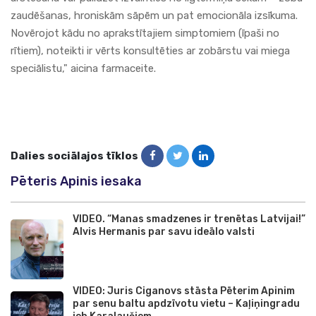
zaudēšanas, hroniskām sāpēm un pat emocionāla izsīkuma.
Novērojot kādu no aprakstītajiem simptomiem (īpaši no
rītiem), noteikti ir vērts konsultēties ar zobārstu vai miega
speciālistu," aicina
farmaceite
.
Dalies sociālajos tīklos
Pēteris Apinis iesaka
VIDEO. “Manas smadzenes ir trenētas Latvijai!”
Alvis Hermanis par savu ideālo valsti
VIDEO: Juris Ciganovs stāsta Pēterim Apinim
par senu baltu apdzīvotu vietu – Kaļiņingradu