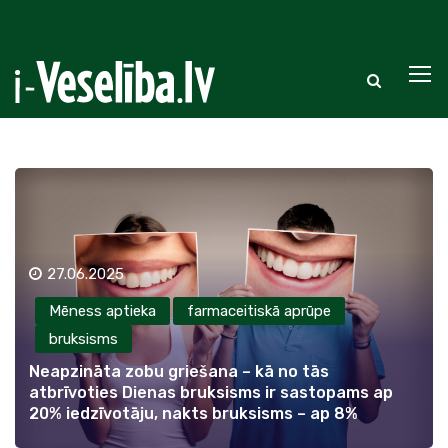
27.06.2025
Mēness aptieka
farmaceitiskā aprūpe
bruksisms
Neapzināta zobu griešana – kā no tās
atbrīvoties Dienas bruksisms ir sastopams ap
20% iedzīvotāju, nakts bruksisms – ap 8%