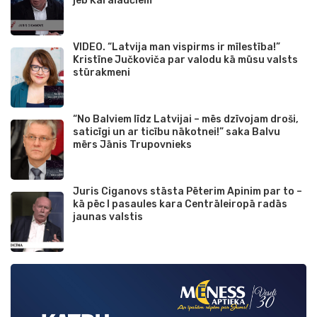
jeb Karalaučiem
VIDEO. “Latvija man vispirms ir mīlestība!”
Kristīne Jučkoviča par valodu kā mūsu valsts
stūrakmeni
“No Balviem līdz Latvijai – mēs dzīvojam droši,
saticīgi un ar ticību nākotnei!” saka Balvu
mērs Jānis Trupovnieks
Juris Ciganovs stāsta Pēterim Apinim par to –
kā pēc I pasaules kara Centrāleiropā radās
jaunas valstis