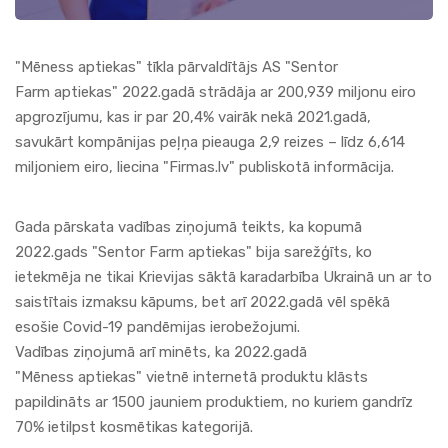
"
Mēness
aptiekas
" tīkla pārvaldītājs AS "
Sentor
Farm
aptiekas
" 2022.gadā strādāja ar 200,939 miljonu eiro
apgrozījumu, kas ir par 20,4% vairāk nekā 2021.gadā,
savukārt kompānijas peļņa pieauga 2,9 reizes – līdz 6,614
miljoniem eiro, liecina "Firmas.lv" publiskotā informācija.
Gada pārskata vadības ziņojumā teikts, ka kopumā
2022.gads "
Sentor Farm
aptiekas
" bija sarežģīts, ko
ietekmēja ne tikai Krievijas sāktā karadarbība Ukrainā un ar to
saistītais izmaksu kāpums, bet arī 2022.gadā vēl spēkā
esošie Covid-19 pandēmijas ierobežojumi.
Vadības ziņojumā arī minēts, ka 2022.gadā
"
Mēness
aptiekas
" vietnē internetā produktu klāsts
papildināts ar 1500 jauniem produktiem, no kuriem gandrīz
70% ietilpst kosmētikas kategorijā.