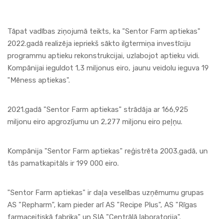
Tāpat vadības ziņojumā teikts, ka "
Sentor Farm
aptiekas
"
2022.gadā realizēja iepriekš sākto ilgtermiņa investīciju
programmu
aptieku
rekonstrukcijai, uzlabojot
aptieku
vidi.
Kompānijai ieguldot 1,3 miljonus eiro, jaunu veidolu ieguva 19
"
Mēness
aptiekas
".
2021.gadā "
Sentor Farm
aptiekas
" strādāja ar 166,925
miljonu eiro apgrozījumu un 2,277 miljonu eiro peļņu.
Kompānija "
Sentor Farm
aptiekas
" reģistrēta 2003.gadā, un
tās pamatkapitāls ir 199 000 eiro.
"
Sentor Farm
aptiekas
" ir daļa veselības uzņēmumu grupas
AS "
Repharm
", kam pieder arī AS "
Recipe Plus
", AS "
Rīgas
farmaceitiskā fabrika
" un SIA "
Centrālā laboratorija
".