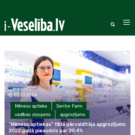
02.01.2024
Mēness aptieka
Sentor Farm
vadības ziņojums
apgrozījums
"Mēness aptiekas" tīkla pārvaldītāja apgrozījums
2022.gadā pieaudzis par 20,4%