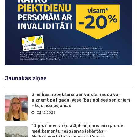
Jaunākās ziņas
Slimības noteikšana par valsts naudu var
aizņemt pat gadu. Veselības polises senioriem
– teju nepieejamas
02.12.2025
“Olpha” investējusi 4,4 miljonus eiro jaunās
medikamentu ražošanas iekārtās -
Medikamentu Informācijas Centrs