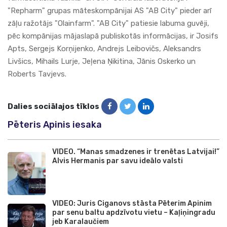
"
Repharm
" grupas māteskompānijai AS "
AB City
" pieder arī
zāļu ražotājs "
Olainfarm
". "
AB City
" patiesie labuma guvēji,
pēc kompānijas mājaslapā publiskotās informācijas, ir Josifs
Apts, Sergejs Korņijenko, Andrejs Leibovičs, Aleksandrs
Livšics, Mihails Lurje, Jeļena Ņikitina, Jānis Oskerko un
Roberts Tavjevs.
Dalies sociālajos tīklos
Pēteris Apinis iesaka
VIDEO. “Manas smadzenes ir trenētas Latvijai!”
Alvis Hermanis par savu ideālo valsti
VIDEO: Juris Ciganovs stāsta Pēterim Apinim
par senu baltu apdzīvotu vietu – Kaļiņingradu
jeb Karalaučiem