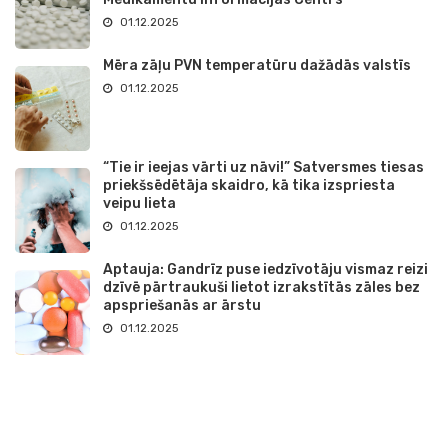
01.12.2025
Mēra zāļu PVN temperatūru dažādās valstīs
01.12.2025
“Tie ir ieejas vārti uz nāvi!” Satversmes tiesas
priekšsēdētāja skaidro, kā tika izspriesta
veipu lieta
01.12.2025
Aptauja: Gandrīz puse iedzīvotāju vismaz reizi
dzīvē pārtraukuši lietot izrakstītās zāles bez
apspriešanās ar ārstu
01.12.2025