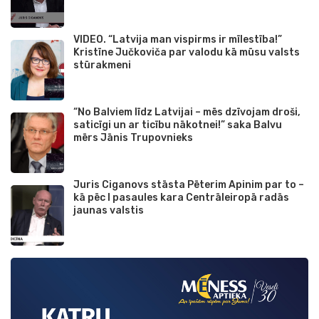
VIDEO. “Latvija man vispirms ir mīlestība!”
Kristīne Jučkoviča par valodu kā mūsu valsts
stūrakmeni
“No Balviem līdz Latvijai – mēs dzīvojam droši,
saticīgi un ar ticību nākotnei!” saka Balvu
mērs Jānis Trupovnieks
Juris Ciganovs stāsta Pēterim Apinim par to –
kā pēc I pasaules kara Centrāleiropā radās
jaunas valstis