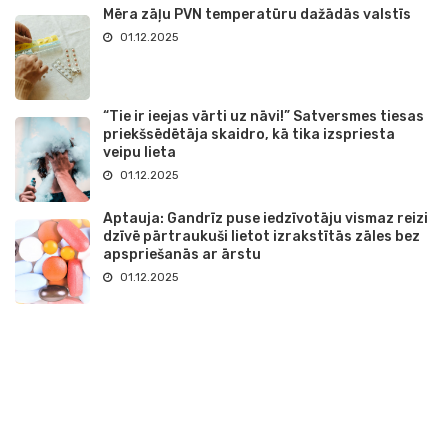
Mēra zāļu PVN temperatūru dažādās valstīs
01.12.2025
“Tie ir ieejas vārti uz nāvi!” Satversmes tiesas
priekšsēdētāja skaidro, kā tika izspriesta
veipu lieta
01.12.2025
Aptauja: Gandrīz puse iedzīvotāju vismaz reizi
dzīvē pārtraukuši lietot izrakstītās zāles bez
apspriešanās ar ārstu
01.12.2025