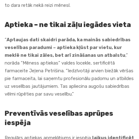
to dara retāk nekā reizi mēnesī.
Aptieka – ne tikai zāļu iegādes vieta
“
Aptaujas dati skaidri parāda, ka mainās sabiedrības
veselības paradumi – aptieka kļūst par vietu, kur
meklē ne tikai zāles, bet arī zināšanas un atbalstu
,”
norāda “Mēness aptiekas” valdes locekle, sertificētā
farmaceite Jeļena Petrišina. “Iedzīvotāji arvien biežāk vēršas
pie farmaceita, lai saņemtu profesionālu padomu un atbildes
uz veselības jautājumiem. Tas apliecina augošu sabiedrības
vēlmi rūpēties par savu veselību.”
Preventīvās veselības aprūpes
iespēja
Regulārs aptiekas apmeklējums ir iespēja
laikus identificēt