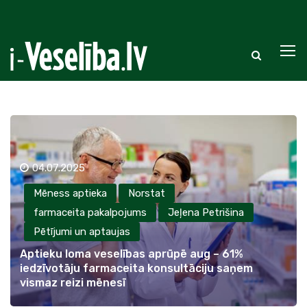
04.07.2025
Mēness aptieka
Norstat
farmaceita pakalpojums
Jeļena Petrišina
Pētījumi un aptaujas
Aptieku loma veselības aprūpē aug – 61%
iedzīvotāju farmaceita konsultāciju saņem
vismaz reizi mēnesī