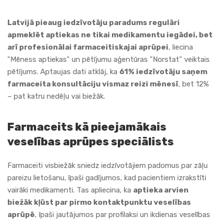
Latvijā pieaug iedzīvotāju paradums regulāri
apmeklēt aptiekas ne tikai medikamentu iegādei, bet
arī profesionālai farmaceitiskajai aprūpei
, liecina
"Mēness aptiekas" un pētījumu aģentūras "Norstat" veiktais
pētījums. Aptaujas dati atklāj, ka
61% iedzīvotāju saņem
farmaceita konsultāciju vismaz reizi mēnesī
, bet 12%
– pat katru nedēļu vai biežāk.
Farmaceits kā pieejamākais
veselības aprūpes speciālists
Farmaceiti visbiežāk sniedz iedzīvotājiem padomus par zāļu
pareizu lietošanu, īpaši gadījumos, kad pacientiem izrakstīti
vairāki medikamenti. Tas apliecina, ka
aptieka arvien
biežāk kļūst par pirmo kontaktpunktu veselības
aprūpē
, īpaši jautājumos par profilaksi un ikdienas veselības