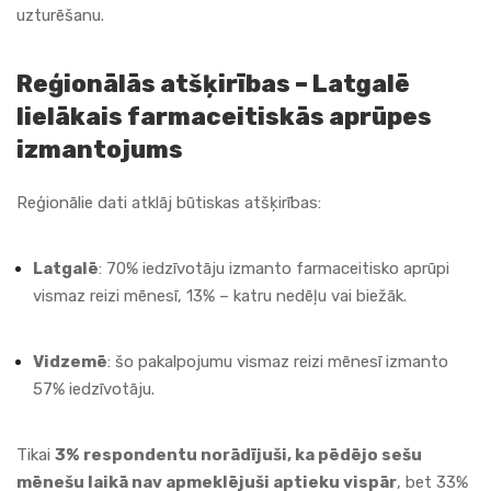
uzturēšanu.
Reģionālās atšķirības – Latgalē
lielākais farmaceitiskās aprūpes
izmantojums
Reģionālie dati atklāj būtiskas atšķirības:
Latgalē
: 70% iedzīvotāju izmanto farmaceitisko aprūpi
vismaz reizi mēnesī, 13% – katru nedēļu vai biežāk.
Vidzemē
: šo pakalpojumu vismaz reizi mēnesī izmanto
57% iedzīvotāju.
Tikai
3% respondentu norādījuši, ka pēdējo sešu
mēnešu laikā nav apmeklējuši aptieku vispār
, bet 33%