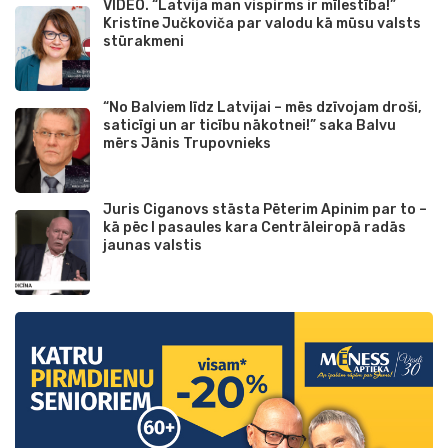
VIDEO. “Latvija man vispirms ir mīlestība!”
Kristīne Jučkoviča par valodu kā mūsu valsts
stūrakmeni
“No Balviem līdz Latvijai – mēs dzīvojam droši,
saticīgi un ar ticību nākotnei!” saka Balvu
mērs Jānis Trupovnieks
Juris Ciganovs stāsta Pēterim Apinim par to –
kā pēc I pasaules kara Centrāleiropā radās
jaunas valstis