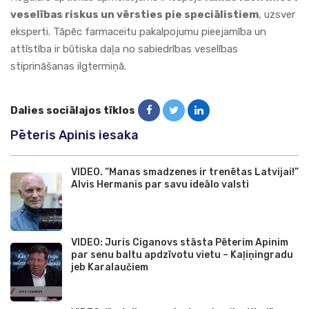
veselības riskus un vērsties pie speciālistiem
, uzsver
eksperti. Tāpēc farmaceitu pakalpojumu pieejamība un
attīstība ir būtiska daļa no sabiedrības veselības
stiprināšanas ilgtermiņā.
Dalies sociālajos tīklos
Pēteris Apinis iesaka
VIDEO. “Manas smadzenes ir trenētas Latvijai!”
Alvis Hermanis par savu ideālo valsti
VIDEO: Juris Ciganovs stāsta Pēterim Apinim
par senu baltu apdzīvotu vietu – Kaļiņingradu
jeb Karalaučiem