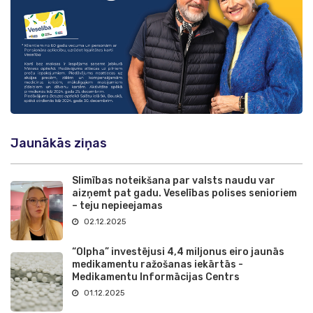
Jaunākās ziņas
Slimības noteikšana par valsts naudu var
aizņemt pat gadu. Veselības polises senioriem
– teju nepieejamas
02.12.2025
“Olpha” investējusi 4,4 miljonus eiro jaunās
medikamentu ražošanas iekārtās -
Medikamentu Informācijas Centrs
01.12.2025