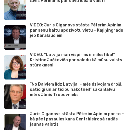
Alvis Hermanis par savu ideālo valsti
VIDEO: Juris Ciganovs stāsta Pēterim Apinim
par senu baltu apdzīvotu vietu – Kaļiņingradu
jeb Karalaučiem
VIDEO. “Latvija man vispirms ir mīlestība!”
Kristīne Jučkoviča par valodu kā mūsu valsts
stūrakmeni
“No Balviem līdz Latvijai – mēs dzīvojam droši,
saticīgi un ar ticību nākotnei!” saka Balvu
mērs Jānis Trupovnieks
Juris Ciganovs stāsta Pēterim Apinim par to –
kā pēc I pasaules kara Centrāleiropā radās
jaunas valstis