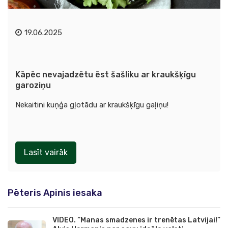
19.06.2025
Kāpēc nevajadzētu ēst šašliku ar kraukšķīgu
garoziņu
Nekaitini kuņģa gļotādu ar kraukšķīgu gaļiņu!
Lasīt vairāk
Pēteris Apinis iesaka
VIDEO. “Manas smadzenes ir trenētas Latvijai!”