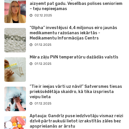
aizņemt pat gadu. Veselības polises senioriem
– teju nepieejamas
02.12.2025
“Olpha” investējusi 4,4 miljonus eiro jaunās
medikamentu ražošanas iekārtās -
Medikamentu Informācijas Centrs
01.12.2025
Mēra zāļu PVN temperatūru dažādās valstīs
01.12.2025
“Tie ir ieejas vārti uz nāvi!” Satversmes tiesas
priekšsēdētāja skaidro, kā tika izspriesta
veipu lieta
01.12.2025
Aptauja: Gandrīz puse iedzīvotāju vismaz reizi
dzīvē pārtraukuši lietot izrakstītās zāles bez
apspriešanās ar ārstu