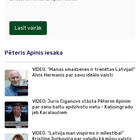
Lasīt vairāk
Pēteris Apinis iesaka
VIDEO. “Manas smadzenes ir trenētas Latvijai!”
Alvis Hermanis par savu ideālo valsti
VIDEO: Juris Ciganovs stāsta Pēterim Apinim
par senu baltu apdzīvotu vietu – Kaļiņingradu
jeb Karalaučiem
VIDEO. “Latvija man vispirms ir mīlestība!”
Kristīne Jučkoviča par valodu kā mūsu valsts