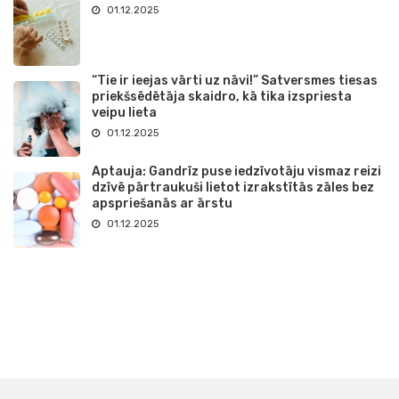
01.12.2025
“Tie ir ieejas vārti uz nāvi!” Satversmes tiesas
priekšsēdētāja skaidro, kā tika izspriesta
veipu lieta
01.12.2025
Aptauja: Gandrīz puse iedzīvotāju vismaz reizi
dzīvē pārtraukuši lietot izrakstītās zāles bez
apspriešanās ar ārstu
01.12.2025