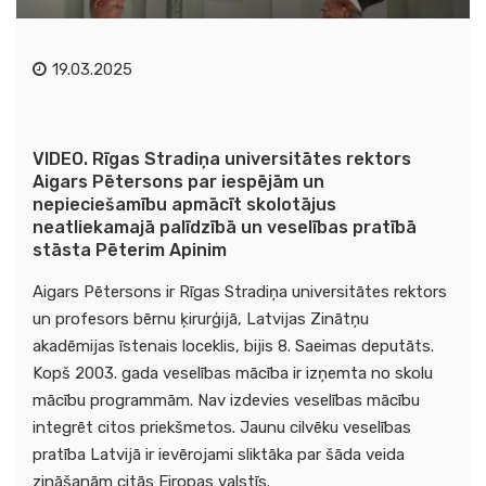
19.03.2025
VIDEO. Rīgas Stradiņa universitātes rektors
Aigars Pētersons par iespējām un
nepieciešamību apmācīt skolotājus
neatliekamajā palīdzībā un veselības pratībā
stāsta Pēterim Apinim
Aigars Pētersons ir Rīgas Stradiņa universitātes rektors
un profesors bērnu ķirurģijā, Latvijas Zinātņu
akadēmijas īstenais loceklis, bijis 8. Saeimas deputāts.
Kopš 2003. gada veselības mācība ir izņemta no skolu
mācību programmām. Nav izdevies veselības mācību
integrēt citos priekšmetos. Jaunu cilvēku veselības
pratība Latvijā ir ievērojami sliktāka par šāda veida
zināšanām citās Eiropas valstīs.