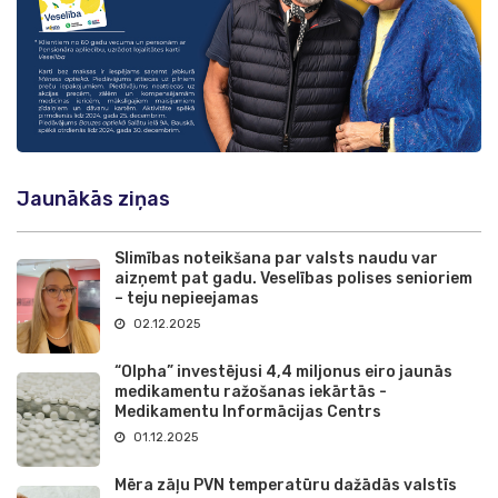
Jaunākās ziņas
Slimības noteikšana par valsts naudu var
aizņemt pat gadu. Veselības polises senioriem
– teju nepieejamas
02.12.2025
“Olpha” investējusi 4,4 miljonus eiro jaunās
medikamentu ražošanas iekārtās -
Medikamentu Informācijas Centrs
01.12.2025
Mēra zāļu PVN temperatūru dažādās valstīs