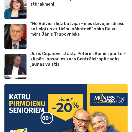
stūrakmeni
“No Balviem līdz Latvijai – mēs dzīvojam droši,
saticīgi un ar ticību nākotnei!” saka Balvu
mērs Jānis Trupovnieks
Juris Ciganovs stāsta Pēterim Apinim par to –
kā pēc I pasaules kara Centrāleiropā radās
jaunas valstis