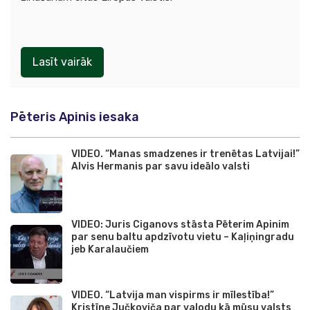
Lasīt vairāk
Pēteris Apinis iesaka
VIDEO. “Manas smadzenes ir trenētas Latvijai!”
Alvis Hermanis par savu ideālo valsti
VIDEO: Juris Ciganovs stāsta Pēterim Apinim
par senu baltu apdzīvotu vietu – Kaļiņingradu
jeb Karalaučiem
VIDEO. “Latvija man vispirms ir mīlestība!”
Kristīne Jučkoviča par valodu kā mūsu valsts