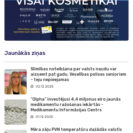
Jaunākās ziņas
Slimības noteikšana par valsts naudu var
aizņemt pat gadu. Veselības polises senioriem
– teju nepieejamas
02.12.2025
“Olpha” investējusi 4,4 miljonus eiro jaunās
medikamentu ražošanas iekārtās -
Medikamentu Informācijas Centrs
01.12.2025
Mēra zāļu PVN temperatūru dažādās valstīs