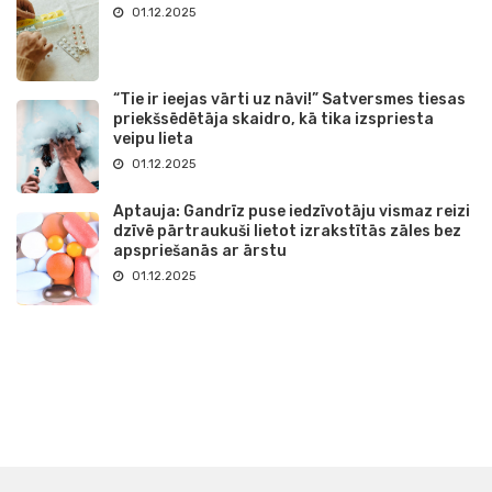
01.12.2025
“Tie ir ieejas vārti uz nāvi!” Satversmes tiesas
priekšsēdētāja skaidro, kā tika izspriesta
veipu lieta
01.12.2025
Aptauja: Gandrīz puse iedzīvotāju vismaz reizi
dzīvē pārtraukuši lietot izrakstītās zāles bez
apspriešanās ar ārstu
01.12.2025