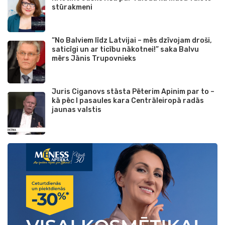
stūrakmeni
“No Balviem līdz Latvijai – mēs dzīvojam droši,
saticīgi un ar ticību nākotnei!” saka Balvu
mērs Jānis Trupovnieks
Juris Ciganovs stāsta Pēterim Apinim par to –
kā pēc I pasaules kara Centrāleiropā radās
jaunas valstis