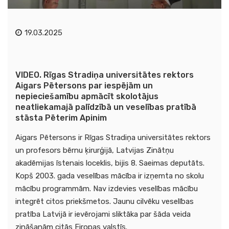
19.03.2025
VIDEO. Rīgas Stradiņa universitātes rektors
Aigars Pētersons par iespējām un
nepieciešamību apmācīt skolotājus
neatliekamajā palīdzībā un veselības pratībā
stāsta Pēterim Apinim
Aigars Pētersons ir Rīgas Stradiņa universitātes rektors
un profesors bērnu ķirurģijā, Latvijas Zinātņu
akadēmijas īstenais loceklis, bijis 8. Saeimas deputāts.
Kopš 2003. gada veselības mācība ir izņemta no skolu
mācību programmām. Nav izdevies veselības mācību
integrēt citos priekšmetos. Jaunu cilvēku veselības
pratība Latvijā ir ievērojami sliktāka par šāda veida
zināšanām citās Eiropas valstīs.