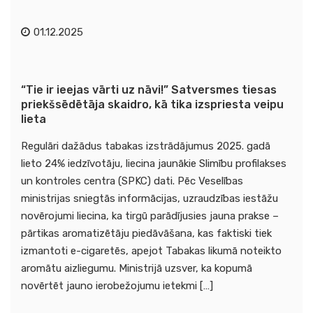
01.12.2025
“Tie ir ieejas vārti uz nāvi!” Satversmes tiesas
priekšsēdētāja skaidro, kā tika izspriesta veipu
lieta
Regulāri dažādus tabakas izstrādājumus 2025. gadā
lieto 24% iedzīvotāju, liecina jaunākie Slimību profilakses
un kontroles centra (SPKC) dati. Pēc Veselības
ministrijas sniegtās informācijas, uzraudzības iestāžu
novērojumi liecina, ka tirgū parādījusies jauna prakse –
pārtikas aromatizētāju piedāvāšana, kas faktiski tiek
izmantoti e-cigaretēs, apejot Tabakas likumā noteikto
aromātu aizliegumu. Ministrijā uzsver, ka kopumā
novērtēt jauno ierobežojumu ietekmi […]