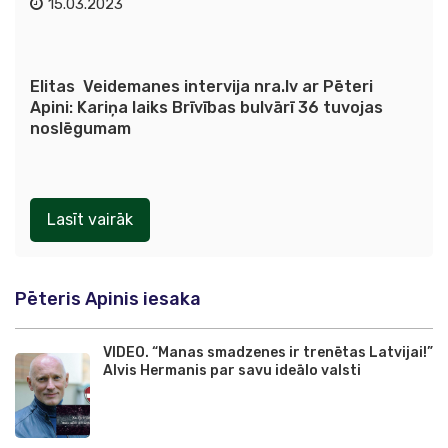
15.03.2023
Elitas Veidemanes intervija nra.lv ar Pēteri
Apini: Kariņa laiks Brīvības bulvārī 36 tuvojas
noslēgumam
Lasīt vairāk
Pēteris Apinis iesaka
VIDEO. “Manas smadzenes ir trenētas Latvijai!”
Alvis Hermanis par savu ideālo valsti