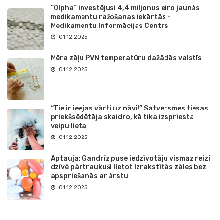
“Olpha” investējusi 4,4 miljonus eiro jaunās
medikamentu ražošanas iekārtās -
Medikamentu Informācijas Centrs
01.12.2025
Mēra zāļu PVN temperatūru dažādās valstīs
01.12.2025
“Tie ir ieejas vārti uz nāvi!” Satversmes tiesas
priekšsēdētāja skaidro, kā tika izspriesta
veipu lieta
01.12.2025
Aptauja: Gandrīz puse iedzīvotāju vismaz reizi
dzīvē pārtraukuši lietot izrakstītās zāles bez
apspriešanās ar ārstu
01.12.2025