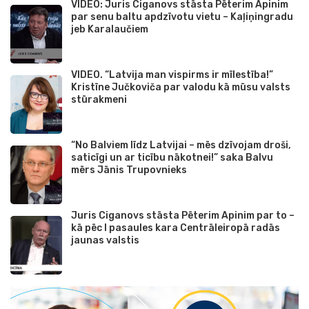
VIDEO: Juris Ciganovs stāsta Pēterim Apinim
par senu baltu apdzīvotu vietu – Kaļiņingradu
jeb Karalaučiem
VIDEO. “Latvija man vispirms ir mīlestība!”
Kristīne Jučkoviča par valodu kā mūsu valsts
stūrakmeni
“No Balviem līdz Latvijai – mēs dzīvojam droši,
saticīgi un ar ticību nākotnei!” saka Balvu
mērs Jānis Trupovnieks
Juris Ciganovs stāsta Pēterim Apinim par to –
kā pēc I pasaules kara Centrāleiropā radās
jaunas valstis