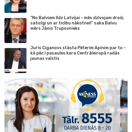
“No Balviem līdz Latvijai – mēs dzīvojam droši,
saticīgi un ar ticību nākotnei!” saka Balvu
mērs Jānis Trupovnieks
Juris Ciganovs stāsta Pēterim Apinim par to –
kā pēc I pasaules kara Centrāleiropā radās
jaunas valstis