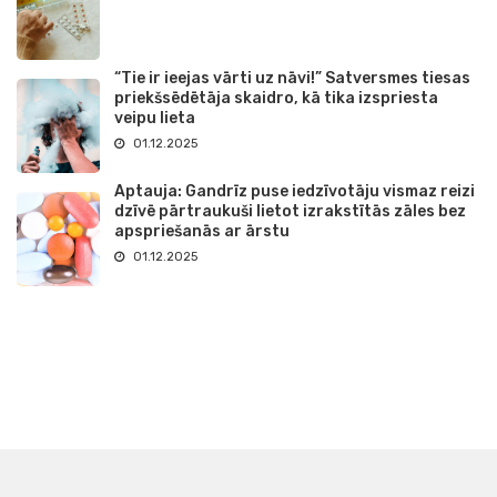
“Tie ir ieejas vārti uz nāvi!” Satversmes tiesas
priekšsēdētāja skaidro, kā tika izspriesta
veipu lieta
01.12.2025
Aptauja: Gandrīz puse iedzīvotāju vismaz reizi
dzīvē pārtraukuši lietot izrakstītās zāles bez
apspriešanās ar ārstu
01.12.2025