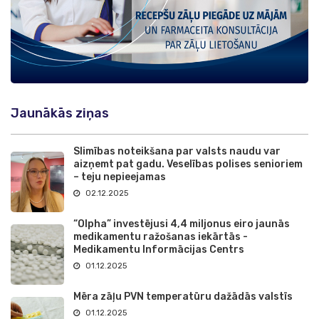
Jaunākās ziņas
Slimības noteikšana par valsts naudu var
aizņemt pat gadu. Veselības polises senioriem
– teju nepieejamas
02.12.2025
“Olpha” investējusi 4,4 miljonus eiro jaunās
medikamentu ražošanas iekārtās -
Medikamentu Informācijas Centrs
01.12.2025
Mēra zāļu PVN temperatūru dažādās valstīs
01.12.2025