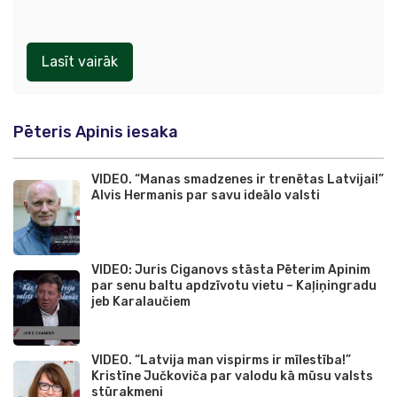
Lasīt vairāk
Pēteris Apinis iesaka
VIDEO. “Manas smadzenes ir trenētas Latvijai!”
Alvis Hermanis par savu ideālo valsti
VIDEO: Juris Ciganovs stāsta Pēterim Apinim
par senu baltu apdzīvotu vietu – Kaļiņingradu
jeb Karalaučiem
VIDEO. “Latvija man vispirms ir mīlestība!”
Kristīne Jučkoviča par valodu kā mūsu valsts
stūrakmeni