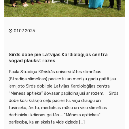
01.07.2025
Sirds dobē pie Latvijas Kardioloģijas centra
šogad plaukst rozes
Paula Stradiņa Klīniskās universitātes slimnīcas
(Stradiņa slimnīcas) pacientu un mediķu gadu gaitā jau
iemīļoto Sirds dobi pie Latvijas Kardioloģijas centra
“Mēness aptieka” šovasar papildinājusi ar rozēm. Sirds
dobe koši krāšņo ceļu pacientu, viņu draugu un
tuvinieku, ārstu, medicīnas māsu un visu slimnīcas
darbinieku ikdienas gaitās – “Mēness aptiekas”
pārliecība, ka arī skaista vide dziedē […]