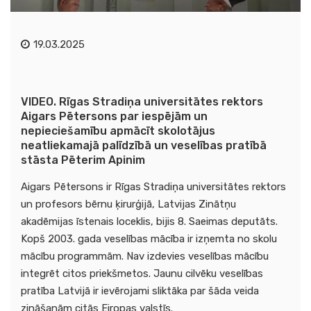
19.03.2025
VIDEO. Rīgas Stradiņa universitātes rektors
Aigars Pētersons par iespējām un
nepieciešamību apmācīt skolotājus
neatliekamajā palīdzībā un veselības pratībā
stāsta Pēterim Apinim
Aigars Pētersons ir Rīgas Stradiņa universitātes rektors
un profesors bērnu ķirurģijā, Latvijas Zinātņu
akadēmijas īstenais loceklis, bijis 8. Saeimas deputāts.
Kopš 2003. gada veselības mācība ir izņemta no skolu
mācību programmām. Nav izdevies veselības mācību
integrēt citos priekšmetos. Jaunu cilvēku veselības
pratība Latvijā ir ievērojami sliktāka par šāda veida
zināšanām citās Eiropas valstīs.