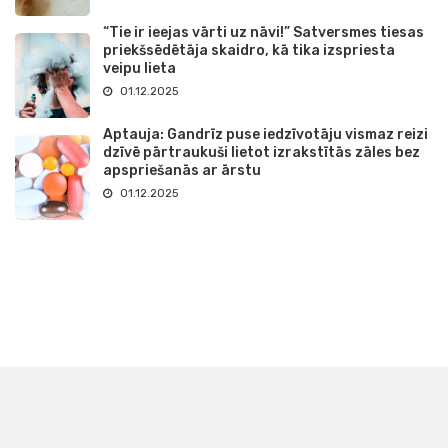
“Tie ir ieejas vārti uz nāvi!” Satversmes tiesas
priekšsēdētāja skaidro, kā tika izspriesta
veipu lieta
01.12.2025
Aptauja: Gandrīz puse iedzīvotāju vismaz reizi
dzīvē pārtraukuši lietot izrakstītās zāles bez
apspriešanās ar ārstu
01.12.2025