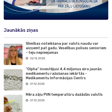
Jaunākās ziņas
Slimības noteikšana par valsts naudu var
aizņemt pat gadu. Veselības polises senioriem
– teju nepieejamas
02.12.2025
“Olpha” investējusi 4,4 miljonus eiro jaunās
medikamentu ražošanas iekārtās -
Medikamentu Informācijas Centrs
01.12.2025
Mēra zāļu PVN temperatūru dažādās valstīs
01.12.2025