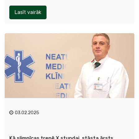
Lasīt vairāk
03.02.2025
Kā slimnīcas trenē X stundai, stāsta ārsts