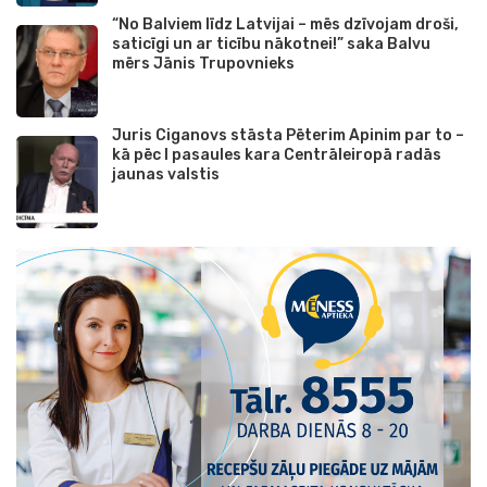
“No Balviem līdz Latvijai – mēs dzīvojam droši,
saticīgi un ar ticību nākotnei!” saka Balvu
mērs Jānis Trupovnieks
Juris Ciganovs stāsta Pēterim Apinim par to –
kā pēc I pasaules kara Centrāleiropā radās
jaunas valstis