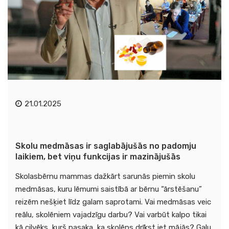
21.01.2025
Skolu medmāsas ir saglabājušās no padomju
laikiem, bet viņu funkcijas ir mazinājušās
Skolasbērnu mammas dažkārt sarunās piemin skolu
medmāsas, kuru lēmumi saistībā ar bērnu “ārstēšanu”
reizēm nešķiet līdz galam saprotami. Vai medmāsas veic
reālu, skolēniem vajadzīgu darbu? Vai varbūt kalpo tikai
kā cilvēks, kurš pasaka, ka skolēns drīkst iet mājās? Galu