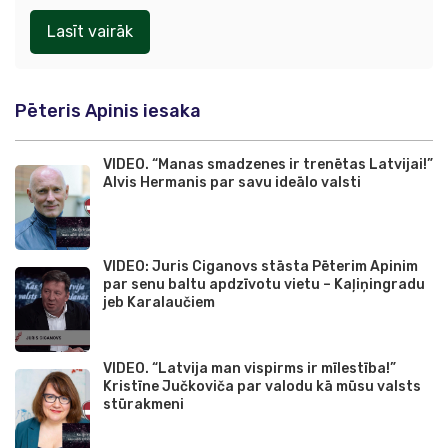
Lasīt vairāk
Pēteris Apinis iesaka
VIDEO. “Manas smadzenes ir trenētas Latvijai!”
Alvis Hermanis par savu ideālo valsti
VIDEO: Juris Ciganovs stāsta Pēterim Apinim
par senu baltu apdzīvotu vietu – Kaļiņingradu
jeb Karalaučiem
VIDEO. “Latvija man vispirms ir mīlestība!”
Kristīne Jučkoviča par valodu kā mūsu valsts
stūrakmeni