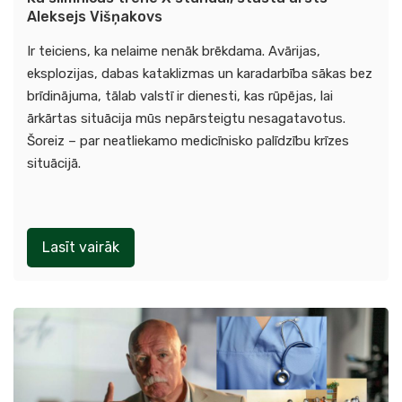
Aleksejs Višņakovs
Ir teiciens, ka nelaime nenāk brēkdama. Avārijas,
eksplozijas, dabas kataklizmas un karadarbība sākas bez
brīdinājuma, tālab valstī ir dienesti, kas rūpējas, lai
ārkārtas situācija mūs nepārsteigtu nesagatavotus.
Šoreiz – par neatliekamo medicīnisko palīdzību krīzes
situācijā.
Lasīt vairāk