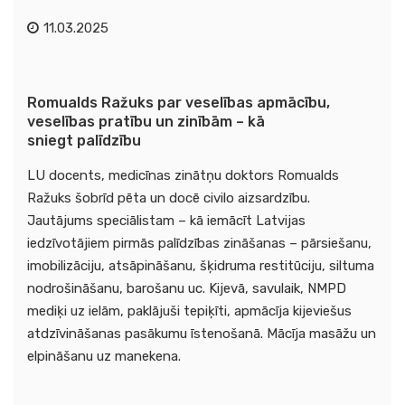
11.03.2025
Romualds Ražuks par veselības apmācību,
veselības pratību un zinībām – kā
sniegt palīdzību
LU docents, medicīnas zinātņu doktors Romualds
Ražuks šobrīd pēta un docē civilo aizsardzību.
Jautājums speciālistam – kā iemācīt Latvijas
iedzīvotājiem pirmās palīdzības zināšanas – pārsiešanu,
imobilizāciju, atsāpināšanu, šķidruma restitūciju, siltuma
nodrošināšanu, barošanu uc. Kijevā, savulaik, NMPD
mediķi uz ielām, paklājuši tepiķīti, apmācīja kijeviešus
atdzīvināšanas pasākumu īstenošanā. Mācīja masāžu un
elpināšanu uz manekena.