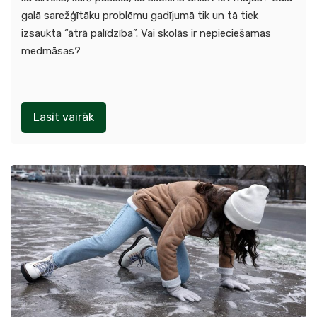
galā sarežģītāku problēmu gadījumā tik un tā tiek
izsaukta “ātrā palīdzība”. Vai skolās ir nepieciešamas
medmāsas?
Lasīt vairāk