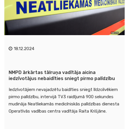
18.12.2024
NMPD ārkārtas tālruņa vadītāja aicina
iedzīvotājus nebaidīties sniegt pirmo palīdzību
Iedzīvotājiem nevajadzētu baidīties sniegt līdzcilvēkiem
pirmo palīdzību, intervijā TV3 raidījumā 900 sekundes
mudināja Neatliekamās medicīniskās palīdzības dienesta
Operatīvās vadības centra vadītāja Raita Krišjāne.