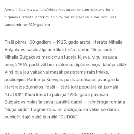
Avots:
https://www.la.lv/video-vestures-zinatnu-doktors-juris-
ciganovs-stasta-peterim-apinim-par-bulgakova-suna-sirdi-kas-
tapusi-pirms-100-gadiem
Tieši pirms 100 gadiem – 1925. gadā ārsts, literāts Mihails
Bulgakovs sarakstīja unikālu literāru darbu “Suņa sirds”.
Mihails Bulgakovs medicīnu studēja Kijevā, viņu iesauca
armijā 1916. gadā vēl bez diploma, diplomu viņš dabūja vēlāk.
Viņš bija jau vairāk vai mazāk pazīstams rakstnieks,
publicējies Padomju Krievijas pazīstamākajos avangarda
literārajos žurnālos, īpaši – tādā ļoti populārā kā žurnālā
“GUDOK”. Kādā literātu pulciņā 1925. gada pavasarī
Bulgakovs nolasīja sava jaunākā darbā – lielmēroga romāna
“Suņa sirds” fragmentus, un paziņoja, ka vēlās šo darbu
publicēt šajā pašā žurnālā “GUDOK”.