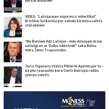
jeb Karalaučiem
VIDEO. “Latvija man vispirms ir mīlestība!”
Kristīne Jučkoviča par valodu kā mūsu valsts
stūrakmeni
“No Balviem līdz Latvijai – mēs dzīvojam droši,
saticīgi un ar ticību nākotnei!” saka Balvu
mērs Jānis Trupovnieks
Juris Ciganovs stāsta Pēterim Apinim par to –
kā pēc I pasaules kara Centrāleiropā radās
jaunas valstis