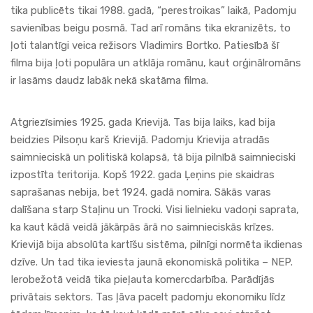
tika publicēts tikai 1988. gadā, “perestroikas” laikā, Padomju
savienības beigu posmā. Tad arī romāns tika ekranizēts, to
ļoti talantīgi veica režisors Vladimirs Bortko. Patiesībā šī
filma bija ļoti populāra un atklāja romānu, kaut orģinālromāns
ir lasāms daudz labāk nekā skatāma filma.
Atgriezīsimies 1925. gada Krievijā. Tas bija laiks, kad bija
beidzies Pilsoņu karš Krievijā. Padomju Krievija atradās
saimnieciskā un politiskā kolapsā, tā bija pilnībā saimnieciski
izpostīta teritorija. Kopš 1922. gada Ļeņins pie skaidras
saprašanas nebija, bet 1924. gadā nomira. Sākās varas
dalīšana starp Staļinu un Trocki. Visi lielnieku vadoņi saprata,
ka kaut kādā veidā jākārpās ārā no saimnieciskās krīzes.
Krievijā bija absolūta kartīšu sistēma, pilnīgi normēta ikdienas
dzīve. Un tad tika ieviesta jaunā ekonomiskā politika – NEP.
Ierobežotā veidā tika pieļauta komercdarbība. Parādījās
privātais sektors. Tas ļāva pacelt padomju ekonomiku līdz