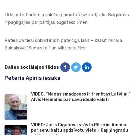
Līdz ar to Padomju valdība pamatoti uzskatīja, ka Bulgakovs
ir paņirgājies par partijas augstāko līmeni.
Patiesībā tieši šobrīd ir ļoti pateicīgs laiks – izlasīt Mihaila
Bulgakova “Suņa sirdi” un vilkt paralēles.
Dalies sociālajos tīklos
Pēteris Apinis iesaka
VIDEO. “Manas smadzenes ir trenētas Latvijai!”
Alvis Hermanis par savu ideālo valsti
VIDEO: Juris Ciganovs stāsta Pēterim Apinim
par senu baltu apdzīvotu vietu – Kaļiņingradu