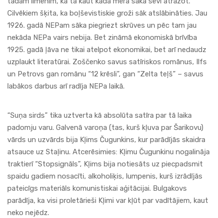
tādam līmenim, ka tā kaut kādā mērā sāka sevi atražot.
Cilvēkiem šķita, ka boļševistiskie groži sāk atslābināties. Jau
1926. gadā NEPam sāka piegriezt skrūves un pēc tam jau
nekāda NEPa vairs nebija. Bet zināmā ekonomiskā brīvība
1925. gadā ļāva ne tikai atelpot ekonomikai, bet arī nedaudz
uzplaukt literatūrai. Zoščenko savus satīriskos romānus, Ilfs
un Petrovs gan romānu “12 krēsli”, gan “Zelta teļš” – savus
labākos darbus arī radīja NEPa laikā.
“Suņa sirds” tika uztverta kā absolūta satīra par tā laika
padomju varu. Galvenā varoņa (tas, kurš kļuva par Šarikovu)
vārds un uzvārds bija Kļims Čugunkins, kur parādījās skaidra
atsauce uz Staļinu. Atcerēsimies: Kļimu Čugunkinu nogalināja
traktierī “Stopsignāls”, Kļims bija notiesāts uz piecpadsmit
spaidu gadiem nosacīti, alkoholiķis, lumpenis, kurš izrādījās
pateicīgs materiāls komunistiskai aģitācijai. Bulgakovs
parādīja, ka visi proletārieši Kļimi var kļūt par vadītājiem, kaut
neko nejēdz.