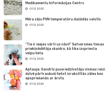
Medikamentu Informācijas Centrs
01.12.2025
Mēra zāļu PVN temperatūru dažādās valstīs
01.12.2025
“Tie ir ieejas vārti uz nāvi!” Satversmes tiesas
priekšsēdētāja skaidro, kā tika izspriesta
veipu lieta
01.12.2025
Aptauja: Gandrīz puse iedzīvotāju vismaz reizi
dzīvē pārtraukuši lietot izrakstītās zāles bez
apspriešanās ar ārstu
01.12.2025