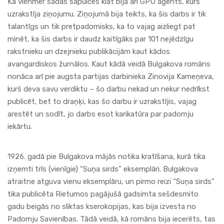
Kā vienmēr šādās sapulcēs klāt bija arī GPU aģents, kurš
uzrakstīja ziņojumu. Ziņojumā bija teikts, ka šis darbs ir tik
talantīgs un tik pretpadomisks, ka to vajag aizliegt pat
minēt, ka šis darbs ir daudz kaitīgāks par 101 nejēdzīgu
rakstnieku un dzejnieku publikācijām kaut kādos
avangardiskos žurnālos. Kaut kādā veidā Bulgakova romāns
nonāca arī pie augsta partijas darbinieka Zinovija Kameņeva,
kurš deva savu verdiktu – šo darbu nekad un nekur nedrīkst
publicēt, bet to draņķi, kas šo darbu ir uzrakstījis, vajag
arestēt un sodīt, jo darbs esot karikatūra par padomju
iekārtu.
1926. gadā pie Bulgakova mājās notika kratīšana, kurā tika
izņemti trīs (vienīgie) “Suņa sirds” eksemplāri. Bulgakova
atraitne atguva vienu eksemplāru, un pirmo reizi “Suņa sirds”
tika publicēta Rietumos pagājušā gadsimta sešdesmito
gadu beigās no sliktas kserokopijas, kas bija izvesta no
Padomju Savienības. Tādā veidā, kā romāns bija iecerēts, tas