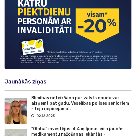
Jaunākās ziņas
Slimības noteikšana par valsts naudu var
aizņemt pat gadu. Veselības polises senioriem
– teju nepieejamas
02.12.2025
“Olpha” investējusi 4,4 miljonus eiro jaunās
medikamentu ražošanas iekārtās -