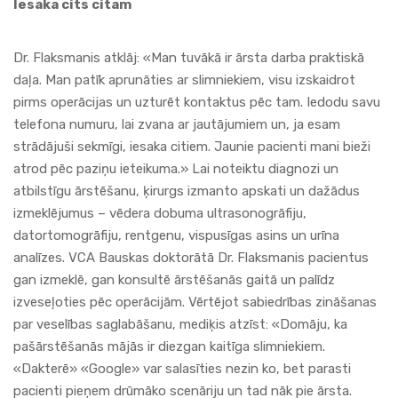
Iesaka cits citam
Dr. Flaksmanis atklāj: «Man tuvākā ir ārsta darba praktiskā
daļa. Man patīk aprunāties ar slimniekiem, visu izskaidrot
pirms operācijas un uzturēt kontaktus pēc tam. Iedodu savu
telefona numuru, lai zvana ar jautājumiem un, ja esam
strādājuši sekmīgi, iesaka citiem. Jaunie pacienti mani bieži
atrod pēc paziņu ieteikuma.» Lai noteiktu diagnozi un
atbilstīgu ārstēšanu, ķirurgs izmanto apskati un dažādus
izmeklējumus – vēdera dobuma ultrasonogrāfiju,
datortomogrāfiju, rentgenu, vispusīgas asins un urīna
analīzes.
VCA
Bauskas doktorātā Dr. Flaksmanis pacientus
gan izmeklē, gan konsultē ārstēšanās gaitā un palīdz
izveseļoties pēc operācijām. Vērtējot sabiedrības zināšanas
par veselības saglabāšanu, mediķis atzīst: «Domāju, ka
pašārstēšanās mājās ir diezgan kaitīga slimniekiem.
«Dakterē» «Google» var salasīties nezin ko, bet parasti
pacienti pieņem drūmāko scenāriju un tad nāk pie ārsta.