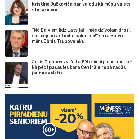
Kristīne Jučkoviča par valodu kā mūsu valsts
stūrakmeni
“No Balviem līdz Latvijai – mēs dzīvojam droši,
saticīgi un ar ticību nākotnei!” saka Balvu
mērs Jānis Trupovnieks
Juris Ciganovs stāsta Pēterim Apinim par to –
kā pēc I pasaules kara Centrāleiropā radās
jaunas valstis