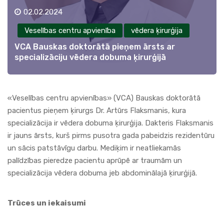
02.02.2024
Veselības centru apvienība
vēdera ķirurģija
VCA Bauskas doktorātā pieņem ārsts ar
specializāciju vēdera dobuma ķirurģijā
«
Veselības centru apvienības» (VCA
) Bauskas doktorātā
pacientus pieņem ķirurgs
Dr. Artūrs Flaksmanis
, kura
specializācija ir vēdera dobuma ķirurģija. Dakteris Flaksmanis
ir jauns ārsts, kurš pirms pusotra gada pabeidzis rezidentūru
un sācis patstāvīgu darbu. Mediķim ir neatliekamās
palīdzības pieredze pacientu aprūpē ar traumām un
specializācija vēdera dobuma jeb abdominālajā ķirurģijā.
Trūces un iekaisumi