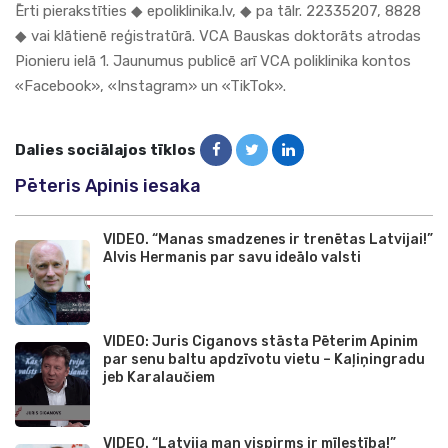
Ērti pierakstīties ◆ epoliklinika.lv, ◆ pa tālr. 22335207, 8828
◆ vai klātienē reģistratūrā.
VCA
Bauskas doktorāts atrodas
Pionieru ielā 1. Jaunumus publicē arī
VCA poliklinika
kontos
«Facebook», «Instagram» un «TikTok».
Dalies sociālajos tīklos
Pēteris Apinis iesaka
VIDEO. “Manas smadzenes ir trenētas Latvijai!”
Alvis Hermanis par savu ideālo valsti
VIDEO: Juris Ciganovs stāsta Pēterim Apinim
par senu baltu apdzīvotu vietu – Kaļiņingradu
jeb Karalaučiem
VIDEO. “Latvija man vispirms ir mīlestība!”