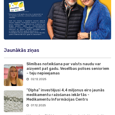
Jaunākās ziņas
Slimības noteikšana par valsts naudu var
aizņemt pat gadu. Veselības polises senioriem
– teju nepieejamas
02.12.2025
“Olpha” investējusi 4,4 miljonus eiro jaunās
medikamentu ražošanas iekārtās -
Medikamentu Informācijas Centrs
01.12.2025