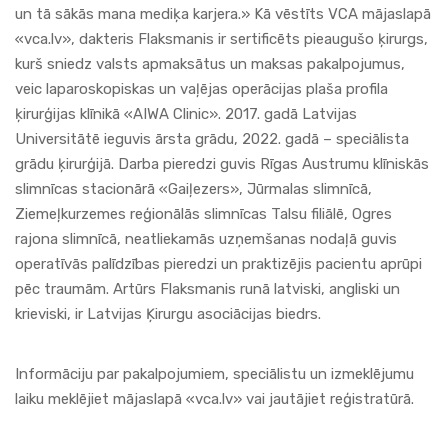
un tā sākās mana mediķa karjera.» Kā vēstīts
VCA
mājaslapā
«
vca.lv
», dakteris Flaksmanis ir sertificēts pieaugušo ķirurgs,
kurš sniedz valsts apmaksātus un maksas pakalpojumus,
veic laparoskopiskas un vaļējas operācijas plaša profila
ķirurģijas klīnikā «
AIWA Clinic
». 2017. gadā Latvijas
Universitātē ieguvis ārsta grādu, 2022. gadā – speciālista
grādu ķirurģijā. Darba pieredzi guvis Rīgas Austrumu klīniskās
slimnīcas stacionārā «Gaiļezers», Jūrmalas slimnīcā,
Ziemeļkurzemes reģionālās slimnīcas Talsu filiālē, Ogres
rajona slimnīcā, neatliekamās uzņemšanas nodaļā guvis
operatīvās palīdzības pieredzi un praktizējis pacientu aprūpi
pēc traumām. Artūrs Flaksmanis runā latviski, angliski un
krieviski, ir Latvijas Ķirurgu asociācijas biedrs.
Informāciju par pakalpojumiem, speciālistu un izmeklējumu
laiku meklējiet mājaslapā «
vca.lv
» vai jautājiet reģistratūrā.