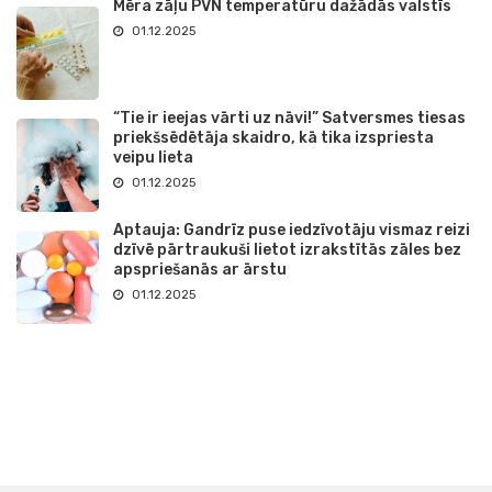
Mēra zāļu PVN temperatūru dažādās valstīs
01.12.2025
“Tie ir ieejas vārti uz nāvi!” Satversmes tiesas
priekšsēdētāja skaidro, kā tika izspriesta
veipu lieta
01.12.2025
Aptauja: Gandrīz puse iedzīvotāju vismaz reizi
dzīvē pārtraukuši lietot izrakstītās zāles bez
apspriešanās ar ārstu
01.12.2025