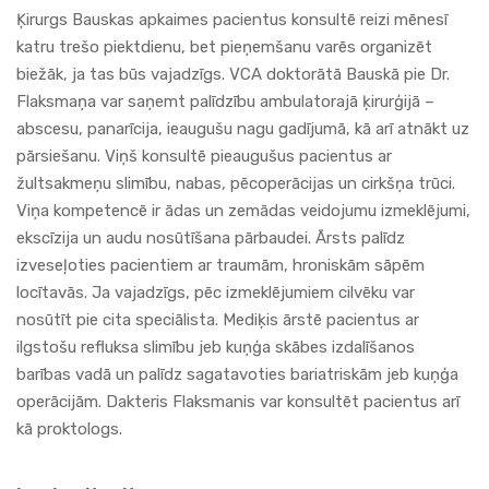
Ķirurgs Bauskas apkaimes pacientus konsultē reizi mēnesī
katru trešo piektdienu, bet pieņemšanu varēs organizēt
biežāk, ja tas būs vajadzīgs.
VCA
doktorātā Bauskā pie Dr.
Flaksmaņa var saņemt palīdzību ambulatorajā ķirurģijā –
abscesu, panarīcija, ieaugušu nagu gadījumā, kā arī atnākt uz
pārsiešanu. Viņš konsultē pieaugušus pacientus ar
žultsakmeņu slimību, nabas, pēcoperācijas un cirkšņa trūci.
Viņa kompetencē ir ādas un zemādas veidojumu izmeklējumi,
ekscīzija un audu nosūtīšana pārbaudei. Ārsts palīdz
izveseļoties pacientiem ar traumām, hroniskām sāpēm
locītavās. Ja vajadzīgs, pēc izmeklējumiem cilvēku var
nosūtīt pie cita speciālista. Mediķis ārstē pacientus ar
ilgstošu refluksa slimību jeb kuņģa skābes izdalīšanos
barības vadā un palīdz sagatavoties bariatriskām jeb kuņģa
operācijām. Dakteris Flaksmanis var konsultēt pacientus arī
kā proktologs.