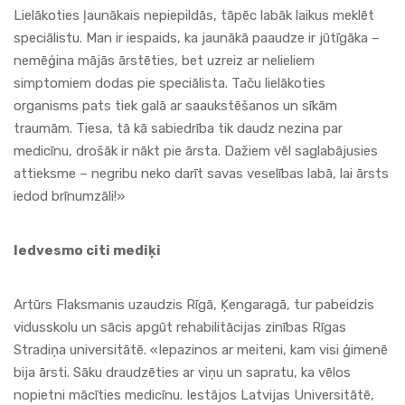
Lielākoties ļaunākais nepiepildās, tāpēc labāk laikus meklēt
speciālistu. Man ir iespaids, ka jaunākā paaudze ir jūtīgāka –
nemēģina mājās ārstēties, bet uzreiz ar nelieliem
simptomiem dodas pie speciālista. Taču lielākoties
organisms pats tiek galā ar saaukstēšanos un sīkām
traumām. Tiesa, tā kā sabiedrība tik daudz nezina par
medicīnu, drošāk ir nākt pie ārsta. Dažiem vēl saglabājusies
attieksme – negribu neko darīt savas veselības labā, lai ārsts
iedod brīnumzāli!»
Iedvesmo citi mediķi
Artūrs Flaksmanis uzaudzis Rīgā, Ķengaragā, tur pabeidzis
vidusskolu un sācis apgūt rehabilitācijas zinības Rīgas
Stradiņa universitātē. «Iepazinos ar meiteni, kam visi ģimenē
bija ārsti. Sāku draudzēties ar viņu un sapratu, ka vēlos
nopietni mācīties medicīnu. Iestājos Latvijas Universitātē,