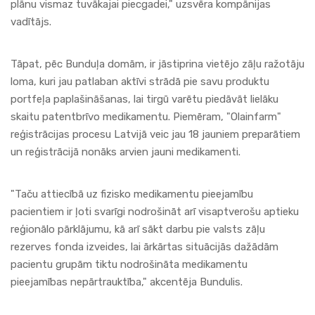
plānu vismaz tuvākajai piecgadei," uzsvēra kompānijas
vadītājs.
Tāpat, pēc Bunduļa domām, ir jāstiprina vietējo zāļu ražotāju
loma, kuri jau patlaban aktīvi strādā pie savu produktu
portfeļa paplašināšanas, lai tirgū varētu piedāvāt lielāku
skaitu patentbrīvo medikamentu. Piemēram, "Olainfarm"
reģistrācijas procesu Latvijā veic jau 18 jauniem preparātiem
un reģistrācijā nonāks arvien jauni medikamenti.
"Taču attiecībā uz fizisko medikamentu pieejamību
pacientiem ir ļoti svarīgi nodrošināt arī visaptverošu aptieku
reģionālo pārklājumu, kā arī sākt darbu pie valsts zāļu
rezerves fonda izveides, lai ārkārtas situācijās dažādām
pacientu grupām tiktu nodrošināta medikamentu
pieejamības nepārtrauktība," akcentēja Bundulis.