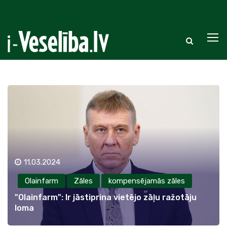
11.03.2024
Olainfarm
Zāles
kompensējamās zāles
"Olainfarm": Ir jāstiprina vietējo zāļu ražotāju
loma