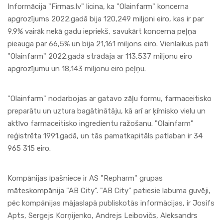
Informācija "Firmas.lv" licina, ka "Olainfarm" koncerna
apgrozījums 2022.gadā bija 120,249 miljoni eiro, kas ir par
9,9% vairāk nekā gadu iepriekš, savukārt koncerna peļņa
pieauga par 66,5% un bija 21,161 miljons eiro. Vienlaikus pati
"Olainfarm" 2022.gadā strādāja ar 113,537 miljonu eiro
apgrozījumu un 18,143 miljonu eiro peļņu.
"Olainfarm" nodarbojas ar gatavo zāļu formu, farmaceitisko
preparātu un uztura bagātinātāju, kā arī ar ķīmisko vielu un
aktīvo farmaceitisko ingredientu ražošanu. "Olainfarm"
reģistrēta 1991.gadā, un tās pamatkapitāls patlaban ir 34
965 315 eiro.
Kompānijas īpašniece ir AS "Repharm" grupas
māteskompānija "AB City". "AB City" patiesie labuma guvēji,
pēc kompānijas mājaslapā publiskotās informācijas, ir Josifs
Apts, Sergejs Korņijenko, Andrejs Leibovičs, Aleksandrs