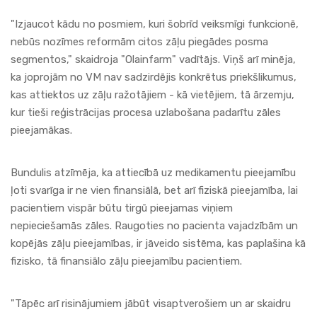
"Izjaucot kādu no posmiem, kuri šobrīd veiksmīgi funkcionē,
nebūs nozīmes reformām citos zāļu piegādes posma
segmentos," skaidroja "Olainfarm" vadītājs. Viņš arī minēja,
ka joprojām no VM nav sadzirdējis konkrētus priekšlikumus,
kas attiektos uz zāļu ražotājiem - kā vietējiem, tā ārzemju,
kur tieši reģistrācijas procesa uzlabošana padarītu
zāles
pieejamākas.
Bundulis atzīmēja, ka attiecībā uz medikamentu pieejamību
ļoti svarīga ir ne vien finansiālā, bet arī fiziskā pieejamība, lai
pacientiem vispār būtu tirgū pieejamas viņiem
nepieciešamās zāles. Raugoties no pacienta vajadzībām un
kopējās zāļu pieejamības, ir jāveido sistēma, kas paplašina kā
fizisko, tā finansiālo zāļu pieejamību pacientiem.
"Tāpēc arī risinājumiem jābūt visaptverošiem un ar skaidru