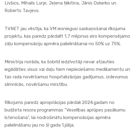
Livšics, Mihails Lurje, Jeļena Ņikitina, Jānis Oskerko un
Roberts Tavjevs.
TVNET jau vēstīja, ka VM iesniegusi saskaņošanai rīkojuma
projektu, kas paredz pārdalīt 1,7 miljonus eiro kompensējamo
zāļu kompensāciju apmēra palielināšanai no 50% uz 75%.
Ministrija norāda, ka šobrīd iedzīvotāji nevar atļauties
iegādāties visus vai daļu tiem nepieciešamo medikamentu un
tas rada novēršamus hospitalizācijas gadījumus, izdevumus
slimnīcās, novēršamu mirstību.
Rīkojums paredz apropriācijas pārdali 2024.gadam no
budžeta resora programmas "Veselības aprūpes pasākumu
īstenošana", lai nodrošinātu kompensācijas apmēra
palielināšanu jau no šī gada 1.jūlija.