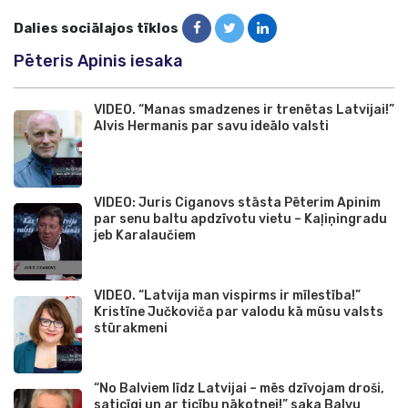
Dalies sociālajos tīklos
Pēteris Apinis iesaka
VIDEO. “Manas smadzenes ir trenētas Latvijai!”
Alvis Hermanis par savu ideālo valsti
VIDEO: Juris Ciganovs stāsta Pēterim Apinim
par senu baltu apdzīvotu vietu – Kaļiņingradu
jeb Karalaučiem
VIDEO. “Latvija man vispirms ir mīlestība!”
Kristīne Jučkoviča par valodu kā mūsu valsts
stūrakmeni
“No Balviem līdz Latvijai – mēs dzīvojam droši,
saticīgi un ar ticību nākotnei!” saka Balvu