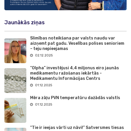
Jaunākās ziņas
Slimības noteikšana par valsts naudu var
aizņemt pat gadu. Veselības polises senioriem
– teju nepieejamas
02.12.2025
“Olpha” investējusi 4,4 miljonus eiro jaunās
medikamentu ražošanas iekārtās -
Medikamentu Informācijas Centrs
01.12.2025
Mēra zāļu PVN temperatūru dažādās valstīs
01.12.2025
“Tie ir ieejas vārti uz nāvi!” Satversmes tiesas