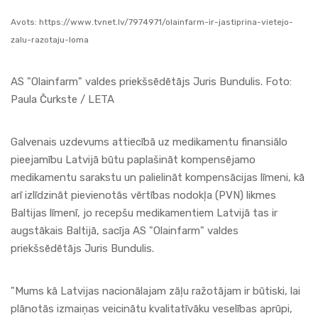
Avots:
https://www.tvnet.lv/7974971/olainfarm-ir-jastiprina-vietejo-
zalu-razotaju-loma
AS "Olainfarm" valdes priekšsēdētājs Juris Bundulis. Foto:
Paula Čurkste / LETA
Galvenais uzdevums attiecībā uz medikamentu finansiālo
pieejamību Latvijā būtu paplašināt kompensējamo
medikamentu sarakstu un palielināt kompensācijas līmeni, kā
arī izlīdzināt pievienotās vērtības nodokļa (PVN) likmes
Baltijas līmenī, jo recepšu medikamentiem Latvijā tas ir
augstākais Baltijā, sacīja AS "Olainfarm" valdes
priekšsēdētājs Juris Bundulis.
"Mums kā Latvijas nacionālajam zāļu ražotājam ir būtiski, lai
plānotās izmaiņas veicinātu kvalitatīvāku veselības aprūpi,