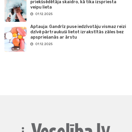
priekšsēdētāja skaidro, kā tika izspriesta
veipu lieta
01.12.2025
Aptauja: Gandrīz puse iedzīvotāju vismaz reizi
dzīvē pārtraukuši lietot izrakstītās zāles bez
apspriešanās ar ārstu
01.12.2025