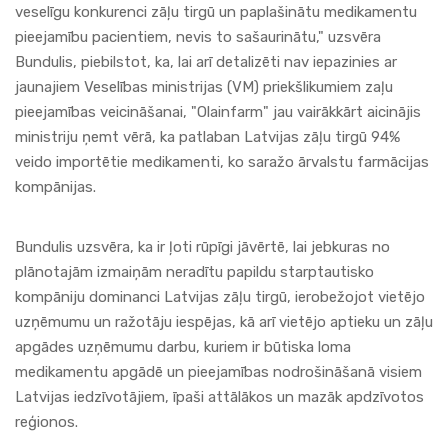
veselīgu konkurenci zāļu tirgū un paplašinātu medikamentu
pieejamību pacientiem, nevis to sašaurinātu," uzsvēra
Bundulis, piebilstot, ka, lai arī detalizēti nav iepazinies ar
jaunajiem Veselības ministrijas (VM) priekšlikumiem zaļu
pieejamības veicināšanai, "Olainfarm" jau vairākkārt aicinājis
ministriju ņemt vērā, ka patlaban Latvijas zāļu tirgū 94%
veido importētie medikamenti, ko saražo ārvalstu farmācijas
kompānijas.
Bundulis uzsvēra, ka ir ļoti rūpīgi jāvērtē, lai jebkuras no
plānotajām izmaiņām neradītu papildu starptautisko
kompāniju dominanci Latvijas zāļu tirgū, ierobežojot vietējo
uzņēmumu un ražotāju iespējas, kā arī vietējo aptieku un zāļu
apgādes uzņēmumu darbu, kuriem ir būtiska loma
medikamentu apgādē un pieejamības nodrošināšanā visiem
Latvijas iedzīvotājiem, īpaši attālākos un mazāk apdzīvotos
reģionos.