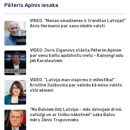
Pēteris Apinis iesaka
VIDEO. “Manas smadzenes ir trenētas Latvijai!”
Alvis Hermanis par savu ideālo valsti
VIDEO: Juris Ciganovs stāsta Pēterim Apinim
par senu baltu apdzīvotu vietu – Kaļiņingradu
jeb Karalaučiem
VIDEO. “Latvija man vispirms ir mīlestība!”
Kristīne Jučkoviča par valodu kā mūsu valsts
stūrakmeni
“No Balviem līdz Latvijai – mēs dzīvojam droši,
saticīgi un ar ticību nākotnei!” saka Balvu
mērs Jānis Trupovnieks