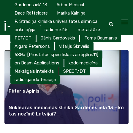
Gardenes ielā 13
Arbor Medical
Dace Rātfeldere
Marika Kalniņa
P. Stradiņa klīniskā universitātes slimnīca
onkoloģija
radionuklīds
metastāze
PET/DT
Jānis Gardovskis
Toms Baumanis
Aigars Pētersons
vitālijs Skrīvelis
68Ga-[Prostatas specifiskais antigēns11]
on Beam Applications
kodolmedicīna
Mākslīgais intelekts
SPECT/DT
radioligandu terapija
Pēteris Apinis:
Nukleārās medicīnas klīnika Gardenes ielā 13 – ko
tas nozīmē Latvijai?