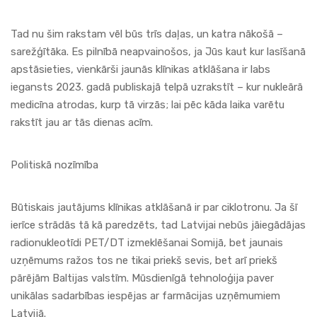
Tad nu šim rakstam vēl būs trīs daļas, un katra nākošā –
sarežģītāka. Es pilnībā neapvainošos, ja Jūs kaut kur lasīšanā
apstāsieties, vienkārši jaunās klīnikas atklāšana ir labs
iegansts 2023. gadā publiskajā telpā uzrakstīt – kur nukleārā
medicīna atrodas, kurp tā virzās; lai pēc kāda laika varētu
rakstīt jau ar tās dienas acīm.
Politiskā nozīmība
Būtiskais jautājums klīnikas atklāšanā ir par ciklotronu. Ja šī
ierīce strādās tā kā paredzēts, tad Latvijai nebūs jāiegādājas
radionukleotīdi PET/DT izmeklēšanai Somijā, bet jaunais
uzņēmums ražos tos ne tikai priekš sevis, bet arī priekš
pārējām Baltijas valstīm. Mūsdienīgā tehnoloģija paver
unikālas sadarbības iespējas ar farmācijas uzņēmumiem
Latvijā.