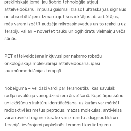
preklīniskajā jomā, jau šobrīd tehnoloģija atļauj
attēlveidošanu, impulsu gaismai izraisot ultraskaņas signālus
no absorbētājiem. Izmantojot šos iekšējos absorbētājus,
mēs varam izpētīt audzēja mikroasinsvadus un to reakciju uz
terapiju vai arī – novērtēt tauku un ogļhidrātu vielmaiņu vēža
šūnās.
PET attēlveidošana ir kļuvusi par nākamo robežu
onkoloģiskajā molekulārajā attēlveidošanā, īpaši
jau imūnmodulācijas terapijā.
Nobeigumā – vēl daži vārdi par teranostiku, kas savulaik
radīja revolūciju vairogdziedzera ārstēšanā. Kopš ārpusšūnu
un iekššūnu struktūru identificēšana, uz kurām var mērķēt
radioaktīvi iezīmētus peptīdus, mazas molekulas, antivielas
vai antivielu fragmentus, ko var izmantot diagnostikā un
terapijā, ievērojami paplašinās teranostikas lietojumu.