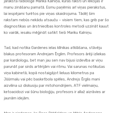
jāraksta radioloģe Marika Kalniņa, kuras raksti un lekcijas ir
manu zināšanu pamatā. Esmu paņēmis arī viņas pierakstus,
lai iespējami turētos pie viņas skaidrojuma. Tādēļ šim
rakstam nebūs nekādu atsauču – visiem tiem, kas grib par šo
diagnostikas un ārstniecības kontroles metodi uzzināt kauut
ko vairāk, iesaku mēģināt satikt tieši Mariku Kalniņu.
Tad, kad notika Gardenes ielas klīnikas atklāšana, stāvēju
blakus profesoram Andrejam Ērglim. Profesors ārēji izliekas
par kardiologu, bet man jau sen nav bijusi izdevība ar viņu
parunāt par sirds artērijām vai ritmu. Vai sarunas notikušas
viņa kabinetā, kopā nostaigājot lieluus kilometrus pa
Jūūrmalu vai pēc basketbola spēles, Andrejs Ērglis mani
aizvilina uz diskusiju par mitohondrijiem, ATF vielmaiņu,
ketoacidozi vai šūnu bioloģiju, profesors ir allaž aizrāvies ar
jaunām idejām.