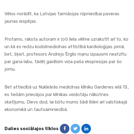
Vēlos norādīt, ka Latvijas farmācijas rūpniecībai paveras
jaunas iespējas.
Protams, raksta autoram ir ļoti liela vēlme uzrakstīt arī to, ko
un kā es redzu kodolmedicīnas attīstībā kardioloģijas jomā,
bet, šķiet, profesors Andrejs Ērglis manu izpausmi neatzītu
par gana labu, tādēļ gaidīsim viņa paša ekspresijas par šo
jomu.
Bet attiecībā uz Nukleārās medicīnas klīniku Gardenes ielā 13.,
es tiešām priecājos par klīnikas veidotāju nākotnes
skatījumu, Dievs dod, lai būtu mums šādi līderi arī valstiskajā
ekonomikā un tautsaimniecībā.
Dalies sociālajos tīklos