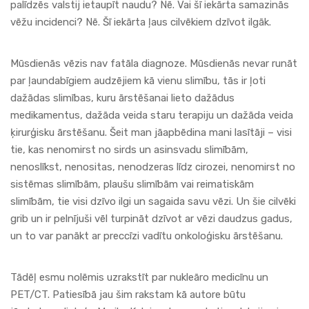
palīdzēs valstij ietaupīt naudu? Nē. Vai šī iekārta samazinās
vēžu incidenci? Nē. Šī iekārta ļaus cilvēkiem dzīvot ilgāk.
Mūsdienās vēzis nav fatāla diagnoze. Mūsdienās nevar runāt
par ļaundabīgiem audzējiem kā vienu slimību, tās ir ļoti
dažādas slimības, kuru ārstēšanai lieto dažādus
medikamentus, dažāda veida staru terapiju un dažāda veida
ķirurģisku ārstēšanu. Šeit man jāapbēdina mani lasītāji – visi
tie, kas nenomirst no sirds un asinsvadu slimībām,
nenoslīkst, nenositas, nenodzeras līdz cirozei, nenomirst no
sistēmas slimībām, plaušu slimībām vai reimatiskām
slimībām, tie visi dzīvo ilgi un sagaida savu vēzi. Un šie cilvēki
grib un ir pelnījuši vēl turpināt dzīvot ar vēzi daudzus gadus,
un to var panākt ar preccīzi vadītu onkoloģisku ārstēšanu.
Tādēļ esmu nolēmis uzrakstīt par nukleāro medicīnu un
PET/CT. Patiesībā jau šim rakstam kā autore būtu