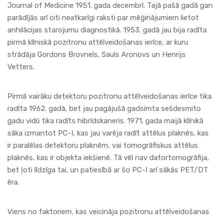
Journal of Medicine 1951. gada decembrī. Tajā pašā gadā gan
parādījās arī citi neatkarīgi raksti par mēģinājumiem lietot
anhilācijas starojumu diagnostikā. 1953. gadā jau bija radīta
pirmā klīniskā pozitronu attēlveidošanas ierīce, ar kuru
strādāja Gordons Brovnels, Sauls Aronovs un Henrijs
Vetters.
Pirmā vairāku detektoru pozitronu attēlveidošanas ierīce tika
radīta 1962. gadā, bet jau pagājušā gadsimta sešdesmito
gadu vidū tika radīts hibrīdskaneris. 1971. gada maijā klīnikā
sāka izmantot PC-I, kas jau varēja radīt attēlus plaknēs, kas
ir paralēlas detektoru plaknēm, vai tomogrāfiskus attēlus
plaknēs, kas ir objekta iekšienē. Tā vēl nav datortomogrāfija,
bet ļoti līdzīga tai, un patiesībā ar šo PC-I arī sākās PET/DT
ēra.
Viens no faktoriem, kas veicināja pozitronu attēlveidošanas