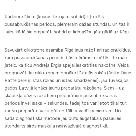
Radionuklīdiem (kuurus lietojam šobrīd) ir ļoti īss
pussabrukšanas periods, piemēram dažas stundas, un tas ir
laiks, kādā šie preparāti šobrīd ar lidmašīnu jāatgādā uz Rīgu.
Savukārt ciklotrona esamība Rīgā ļaus ražot arī radionuklīdus,
kuru pussabrukšanas periods būs mērāms minūtēs. Te man
jāteic, ka ticu Andreja Ērgļa spējai ieskatīties nākotnē. Vēlos
prognozēt, ka ciklotronam nonākot īstajās rokās (ārste Dace
Rātfeldere ir īstās rokas un īstās smadzenes), jau tuvākajos
gados Latvijā ienāks jaunu preparātu ražošana. Šiem – uz
skābekļa bāzes ražotiem preparātiem pussabrukšanas
periods ir vēl īsāks – sekundēs, tādēļ tos var lietot tikai tur,
kur šo preparātu var iegūt un tūlīt ievadīt pacientam. Un
šāda diagnostiska metode jau būtu augstākais pasaules
standarts sirds muskuļa neinvazīvajā diagnostikā.