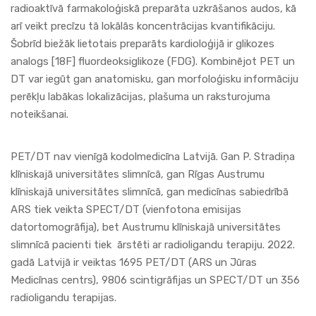
radioaktīvā farmakoloģiskā preparāta uzkrāšanos audos, kā
arī veikt precīzu tā lokālās koncentrācijas kvantifikāciju.
Šobrīd biežāk lietotais preparāts kardioloģijā ir glikozes
analogs [18F] fluordeoksiglikoze (FDG). Kombinējot PET un
DT var iegūt gan anatomisku, gan morfoloģisku informāciju
perēkļu labākas lokalizācijas, plašuma un raksturojuma
noteikšanai.
PET/DT nav vienīgā kodolmedicīna Latvijā. Gan P. Stradiņa
klīniskajā universitātes slimnīcā, gan Rīgas Austrumu
klīniskajā universitātes slimnīcā, gan medicīnas sabiedrībā
ARS tiek veikta SPECT/DT (vienfotona emisijas
datortomogrāfija), bet Austrumu klīniskajā universitātes
slimnīcā pacienti tiek ārstēti ar radioligandu terapiju. 2022.
gadā Latvijā ir veiktas 1695 PET/DT (ARS un Jūras
Medicīnas centrs), 9806 scintigrāfijas un SPECT/DT un 356
radioligandu terapijas.