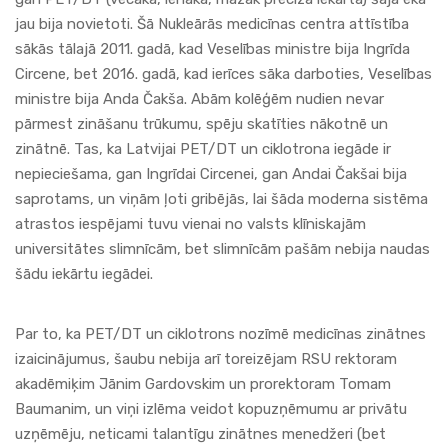
jau bija novietoti. Šā Nukleārās medicīnas centra attīstība
sākās tālajā 2011. gadā, kad Veselības ministre bija Ingrīda
Circene, bet 2016. gadā, kad ierīces sāka darboties, Veselības
ministre bija Anda Čakša. Abām kolēģēm nudien nevar
pārmest zināšanu trūkumu, spēju skatīties nākotnē un
zinātnē. Tas, ka Latvijai PET/DT un ciklotrona iegāde ir
nepieciešama, gan Ingrīdai Circenei, gan Andai Čakšai bija
saprotams, un viņām ļoti gribējās, lai šāda moderna sistēma
atrastos iespējami tuvu vienai no valsts klīniskajām
universitātes slimnīcām, bet slimnīcām pašām nebija naudas
šādu iekārtu iegādei.
Par to, ka PET/DT un ciklotrons nozīmē medicīnas zinātnes
izaicinājumus, šaubu nebija arī toreizējam RSU rektoram
akadēmiķim Jānim Gardovskim un prorektoram Tomam
Baumanim, un viņi izlēma veidot kopuzņēmumu ar privātu
uzņēmēju, neticami talantīgu zinātnes menedžeri (bet