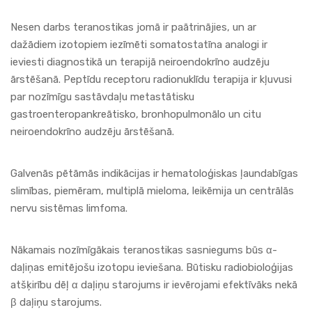
Nesen darbs teranostikas jomā ir paātrinājies, un ar
dažādiem izotopiem iezīmēti somatostatīna analogi ir
ieviesti diagnostikā un terapijā neiroendokrīno audzēju
ārstēšanā. Peptīdu receptoru radionuklīdu terapija ir kļuvusi
par nozīmīgu sastāvdaļu metastātisku
gastroenteropankreātisko, bronhopulmonālo un citu
neiroendokrīno audzēju ārstēšanā.
Galvenās pētāmās indikācijas ir hematoloģiskas ļaundabīgas
slimības, piemēram, multiplā mieloma, leikēmija un centrālās
nervu sistēmas limfoma.
Nākamais nozīmīgākais teranostikas sasniegums būs α-
daļiņas emitējošu izotopu ieviešana. Būtisku radiobioloģijas
atšķirību dēļ α daļiņu starojums ir ievērojami efektīvāks nekā
β daļiņu starojums.