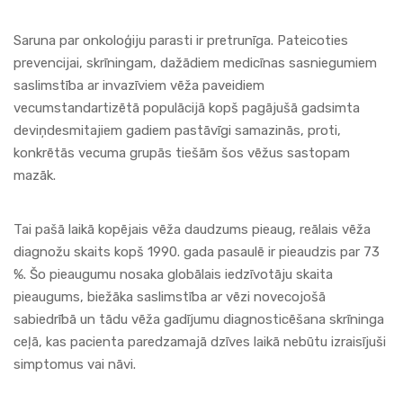
Saruna par onkoloģiju parasti ir pretrunīga. Pateicoties
prevencijai, skrīningam, dažādiem medicīnas sasniegumiem
saslimstība ar invazīviem vēža paveidiem
vecumstandartizētā populācijā kopš pagājušā gadsimta
deviņdesmitajiem gadiem pastāvīgi samazinās, proti,
konkrētās vecuma grupās tiešām šos vēžus sastopam
mazāk.
Tai pašā laikā kopējais vēža daudzums pieaug, reālais vēža
diagnožu skaits kopš 1990. gada pasaulē ir pieaudzis par 73
%. Šo pieaugumu nosaka globālais iedzīvotāju skaita
pieaugums, biežāka saslimstība ar vēzi novecojošā
sabiedrībā un tādu vēža gadījumu diagnosticēšana skrīninga
ceļā, kas pacienta paredzamajā dzīves laikā nebūtu izraisījuši
simptomus vai nāvi.