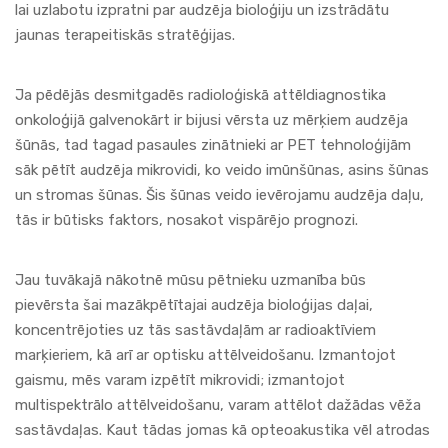
lai uzlabotu izpratni par audzēja bioloģiju un izstrādātu
jaunas terapeitiskās stratēģijas.
Ja pēdējās desmitgadēs radioloģiskā attēldiagnostika
onkoloģijā galvenokārt ir bijusi vērsta uz mērķiem audzēja
šūnās, tad tagad pasaules zinātnieki ar PET tehnoloģijām
sāk pētīt audzēja mikrovidi, ko veido imūnšūnas, asins šūnas
un stromas šūnas. Šis šūnas veido ievērojamu audzēja daļu,
tās ir būtisks faktors, nosakot vispārējo prognozi.
Jau tuvākajā nākotnē mūsu pētnieku uzmanība būs
pievērsta šai mazākpētītajai audzēja bioloģijas daļai,
koncentrējoties uz tās sastāvdaļām ar radioaktīviem
marķieriem, kā arī ar optisku attēlveidošanu. Izmantojot
gaismu, mēs varam izpētīt mikrovidi; izmantojot
multispektrālo attēlveidošanu, varam attēlot dažādas vēža
sastāvdaļas. Kaut tādas jomas kā opteoakustika vēl atrodas