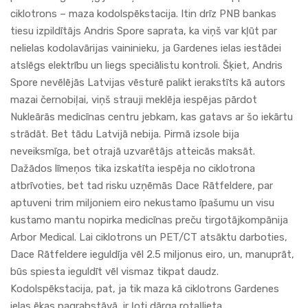
ciklotrons – maza kodolspēkstacija. Itin drīz PNB bankas
tiesu izpildītājs Andris Spore saprata, ka viņš var kļūt par
nelielas kodolavārijas vaininieku, ja Gardenes ielas iestādei
atslēgs elektrību un liegs speciālistu kontroli. Šķiet, Andris
Spore nevēlējās Latvijas vēsturē palikt ierakstīts kā autors
mazai černobiļai, viņš strauji meklēja iespējas pārdot
Nukleārās medicīnas centru jebkam, kas gatavs ar šo iekārtu
strādāt. Bet tādu Latvijā nebija. Pirmā izsole bija
neveiksmīga, bet otrajā uzvarētājs atteicās maksāt.
Dažādos līmeņos tika izskatīta iespēja no ciklotrona
atbrīvoties, bet tad risku uzņēmās Dace Rātfeldere, par
aptuveni trim miljoniem eiro nekustamo īpašumu un visu
kustamo mantu nopirka medicīnas preču tirgotājkompānija
Arbor Medical. Lai ciklotrons un PET/CT atsāktu darboties,
Dace Rātfeldere ieguldīja vēl 2.5 miljonus eiro, un, manuprāt,
būs spiesta ieguldīt vēl vismaz tikpat daudz.
Kodolspēkstacija, pat, ja tik maza kā ciklotrons Gardenes
ielas ēkas pagrabstāvā, ir ļoti dārga rotaļlieta.