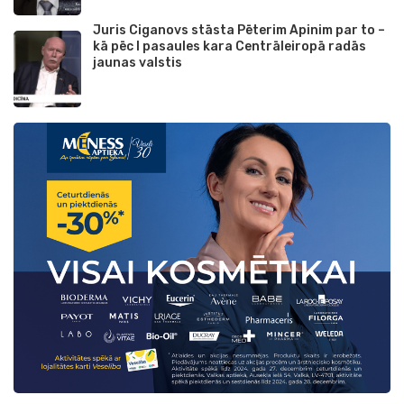
Juris Ciganovs stāsta Pēterim Apinim par to –
kā pēc I pasaules kara Centrāleiropā radās
jaunas valstis