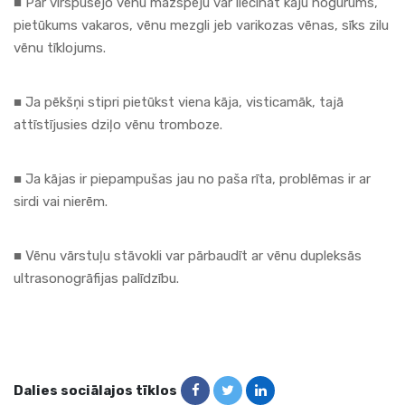
■ Par virspusējo vēnu mazspēju var liecināt kāju nogurums,
pietūkums vakaros, vēnu mezgli jeb varikozas vēnas, sīks zilu
vēnu tīklojums.
■ Ja pēkšņi stipri pietūkst viena kāja, visticamāk, tajā
attīstījusies dziļo vēnu tromboze.
■ Ja kājas ir piepampušas jau no paša rīta, problēmas ir ar
sirdi vai nierēm.
■ Vēnu vārstuļu stāvokli var pārbaudīt ar vēnu dupleksās
ultrasonogrāfijas palīdzību.
Dalies sociālajos tīklos