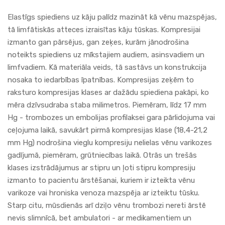
Elastīgs spiediens uz kāju palīdz mazināt kā vēnu mazspējas,
tā limfātiskās atteces izraisītas kāju tūskas. Kompresijai
izmanto gan pārsējus, gan zeķes, kurām jānodrošina
noteikts spiediens uz mīkstajiem audiem, asinsvadiem un
limfvadiem. Kā materiāla veids, tā sastāvs un konstrukcija
nosaka to iedarbības īpatnības. Kompresijas zeķēm to
raksturo kompresijas klases ar dažādu spiediena pakāpi, ko
mēra dzīvsudraba staba milimetros. Piemēram, līdz 17 mm
Hg - trombozes un embolijas profilaksei gara pārlidojuma vai
ceļojuma laikā, savukārt pirmā kompresijas klase (18,4-21,2
mm Hg) nodrošina vieglu kompresiju nelielas vēnu varikozes
gadījumā, piemēram, grūtniecības laikā. Otrās un trešās
klases izstrādājumus ar stipru un ļoti stipru kompresiju
izmanto to pacientu ārstēšanai, kuriem ir izteikta vēnu
varikoze vai hroniska venoza mazspēja ar izteiktu tūsku.
Starp citu, mūsdienās arī dziļo vēnu trombozi nereti ārstē
nevis slimnīcā, bet ambulatori - ar medikamentiem un