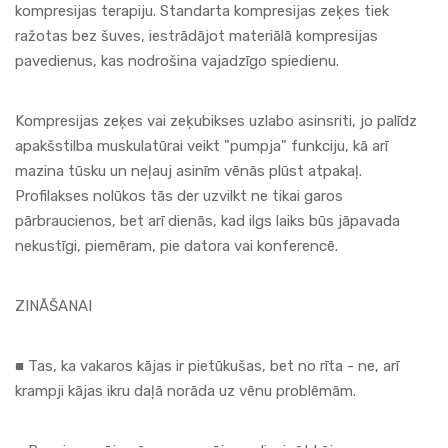
kompresijas terapiju. Standarta kompresijas zeķes tiek
ražotas bez šuves, iestrādājot materiālā kompresijas
pavedienus, kas nodrošina vajadzīgo spiedienu.
Kompresijas zeķes vai zeķubikses uzlabo asinsriti, jo palīdz
apakšstilba muskulatūrai veikt "pumpja" funkciju, kā arī
mazina tūsku un neļauj asinīm vēnās plūst atpakaļ.
Profilakses nolūkos tās der uzvilkt ne tikai garos
pārbraucienos, bet arī dienās, kad ilgs laiks būs jāpavada
nekustīgi, piemēram, pie datora vai konferencē.
ZINĀŠANAI
■ Tas, ka vakaros kājas ir pietūkušas, bet no rīta - ne, arī
krampji kājas ikru daļā norāda uz vēnu problēmām.