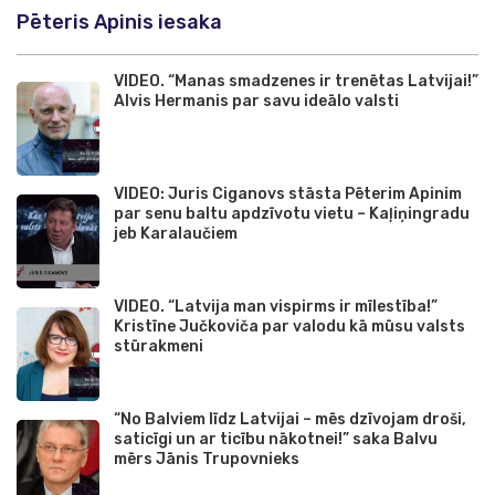
Pēteris Apinis iesaka
VIDEO. “Manas smadzenes ir trenētas Latvijai!”
Alvis Hermanis par savu ideālo valsti
VIDEO: Juris Ciganovs stāsta Pēterim Apinim
par senu baltu apdzīvotu vietu – Kaļiņingradu
jeb Karalaučiem
VIDEO. “Latvija man vispirms ir mīlestība!”
Kristīne Jučkoviča par valodu kā mūsu valsts
stūrakmeni
“No Balviem līdz Latvijai – mēs dzīvojam droši,
saticīgi un ar ticību nākotnei!” saka Balvu
mērs Jānis Trupovnieks