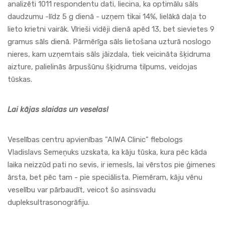
analizēti 1011 respondentu dati, liecina, ka optimālu sāls
daudzumu -līdz 5 g dienā - uzņem tikai 14%, lielākā daļa to
lieto krietni vairāk. Vīrieši vidēji dienā apēd 13, bet sievietes 9
gramus sāls dienā. Pārmērīga sāls lietošana uzturā noslogo
nieres, kam uzņemtais sāls jāizdala, tiek veicināta šķidruma
aizture, palielinās ārpusšūnu šķidruma tilpums, veidojas
tūskas.
Lai kājas slaidas un veselas!
Veselības centru apvienības
"
AIWA Clinic
" flebologs
Vladislavs Semeņuks uzskata, ka kāju tūska, kura pēc kāda
laika neizzūd pati no sevis, ir iemesls, lai vērstos pie ģimenes
ārsta, bet pēc tam - pie speciālista. Piemēram, kāju vēnu
veselību var pārbaudīt, veicot šo asinsvadu
dupleksultrasonogrāfiju.