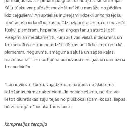
pārmaiņus sist ar pēdām pa grīdu, uzlabojot asinsriti kājās.
Kāju tūsku var palīdzēt mazināt arī kāju masāža no pēdām
līdz ceļgaliem." Arī
aptiekās
ir pieejami līdzekļi ar tonizējošu,
atvēsinošu iedarbību, kas palīdz uzlabot asinsriti un mazināt
tūsku, piemēram, heparīnu vai zirgkastaņu saturoši gēli.
Pieejami arī medikamenti, kuru aktīvās vielas ir diosmīns un
trokserutīns un kuri paredzēti tūskas un tādu simptomu kā,
piemēram, nogurums, smaguma sajūta un sāpes kājās,
mazināšanai. Tie nostiprina asinsvadu sieniņas un samazina
to caurlaidību.
"Lai novērstu tūsku, vajadzētu atturēties no šķidruma
lietošanas pirms naktsmiera. Ja nepieciešams, no rīta var
lietot diurētiskas zāļu tējas no plūškoka lapām, kosas, liepas,
bērza drogām," iesaka
farmaceite
.
Kompresijas terapija