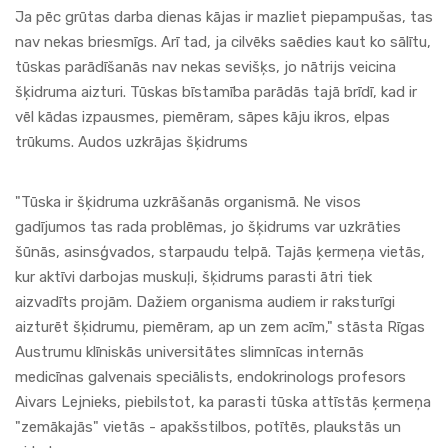
Ja pēc grūtas darba dienas kājas ir mazliet piepampušas, tas
nav nekas briesmīgs. Arī tad, ja cilvēks saēdies kaut ko sālītu,
tūskas parādīšanās nav nekas sevišķs, jo nātrijs veicina
šķidruma aizturi. Tūskas bīstamība parādās tajā brīdī, kad ir
vēl kādas izpausmes, piemēram, sāpes kāju ikros, elpas
trūkums. Audos uzkrājas šķidrums
"Tūska ir šķidruma uzkrāšanās organismā. Ne visos
gadījumos tas rada problēmas, jo šķidrums var uzkrāties
šūnās, asinsģvados, starpaudu telpā. Tajās ķermeņa vietās,
kur aktīvi darbojas muskuļi, šķidrums parasti ātri tiek
aizvadīts projām. Dažiem organisma audiem ir raksturīgi
aizturēt šķidrumu, piemēram, ap un zem acīm," stāsta Rīgas
Austrumu klīniskās universitātes slimnīcas internās
medicīnas galvenais speciālists, endokrinologs profesors
Aivars Lejnieks, piebilstot, ka parasti tūska attīstās ķermeņa
"zemākajās" vietās - apakšstilbos, potītēs, plaukstās un