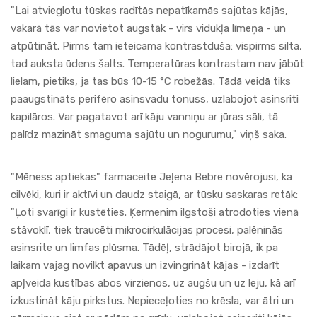
"Lai atvieglotu tūskas radītās nepatīkamās sajūtas kājās,
vakarā tās var novietot augstāk - virs vidukļa līmeņa - un
atpūtināt. Pirms tam ieteicama kontrastduša: vispirms silta,
tad auksta ūdens šalts. Temperatūras kontrastam nav jābūt
lielam, pietiks, ja tas būs 10-15 °C robežās. Tādā veidā tiks
paaugstināts perifēro asinsvadu tonuss, uzlabojot asinsriti
kapilāros. Var pagatavot arī kāju vanniņu ar jūras sāli, tā
palīdz mazināt smaguma sajūtu un nogurumu," viņš saka.
"
Mēness
aptiekas
"
farmaceite
Jeļena Bebre novērojusi, ka
cilvēki, kuri ir aktīvi un daudz staigā, ar tūsku saskaras retāk:
"Ļoti svarīgi ir kustēties. Ķermenim ilgstoši atrodoties vienā
stāvoklī, tiek traucēti mikrocirkulācijas procesi, palēninās
asinsrite un limfas plūsma. Tādēļ, strādājot birojā, ik pa
laikam vajag novilkt apavus un izvingrināt kājas - izdarīt
apļveida kustības abos virzienos, uz augšu un uz leju, kā arī
izkustināt kāju pirkstus. Nepieceļoties no krēsla, var ātri un