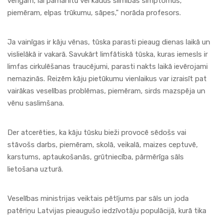
vērīgam, lai pamanītu vēl kādus slimības simptomus,
piemēram, elpas trūkumu, sāpes," norāda profesors.
Ja vainīgas ir kāju vēnas, tūska parasti pieaug dienas laikā un
vislielākā ir vakarā. Savukārt limfātiskā tūska, kuras iemesls ir
limfas cirkulēšanas traucējumi, parasti nakts laikā ievērojami
nemazinās. Reizēm kāju pietūkumu vienlaikus var izraisīt pat
vairākas veselības problēmas, piemēram, sirds mazspēja un
vēnu saslimšana.
Der atcerēties, ka kāju tūsku bieži provocē sēdošs vai
stāvošs darbs, piemēram, skolā, veikalā, maizes ceptuvē,
karstums, aptaukošanās, grūtniecība, pārmērīga sāls
lietošana uzturā.
Veselības ministrijas veiktais pētījums par sāls un joda
patēriņu Latvijas pieaugušo iedzīvotāju populācijā, kurā tika