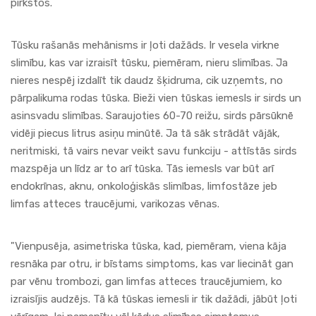
pirkstos.
Tūsku rašanās mehānisms ir ļoti dažāds. Ir vesela virkne
slimību, kas var izraisīt tūsku, piemēram, nieru slimības. Ja
nieres nespēj izdalīt tik daudz šķidruma, cik uzņemts, no
pārpalikuma rodas tūska. Bieži vien tūskas iemesls ir sirds un
asinsvadu slimības. Saraujoties 60-70 reižu, sirds pārsūknē
vidēji piecus litrus asiņu minūtē. Ja tā sāk strādāt vājāk,
neritmiski, tā vairs nevar veikt savu funkciju - attīstās sirds
mazspēja un līdz ar to arī tūska. Tās iemesls var būt arī
endokrīnas, aknu, onkoloģiskās slimības, limfostāze jeb
limfas atteces traucējumi, varikozas vēnas.
"Vienpusēja, asimetriska tūska, kad, piemēram, viena kāja
resnāka par otru, ir bīstams simptoms, kas var liecināt gan
par vēnu trombozi, gan limfas atteces traucējumiem, ko
izraisījis audzējs. Tā kā tūskas iemesli ir tik dažādi, jābūt ļoti