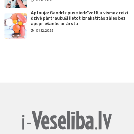
01.12.2025
Aptauja: Gandrīz puse iedzīvotāju vismaz reizi
dzīvē pārtraukuši lietot izrakstītās zāles bez
apspriešanās ar ārstu
01.12.2025