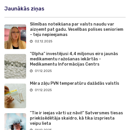
Jaunākās ziņas
Slimības noteikšana par valsts naudu var
aizņemt pat gadu. Veselības polises senioriem
– teju nepieejamas
02.12.2025
“Olpha” investējusi 4,4 miljonus eiro jaunās
medikamentu ražošanas iekārtās -
Medikamentu Informācijas Centrs
01.12.2025
Mēra zāļu PVN temperatūru dažādās valstīs
01.12.2025
“Tie ir ieejas vārti uz nāvi!” Satversmes tiesas
priekšsēdētāja skaidro, kā tika izspriesta
veipu lieta