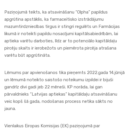
Paziņojumā teikts, ka atsavināšanu “Olpha” papildus
apgrūtina apstāklis, ka farmaceitisko izstrādājumu
mazumtirdzniecības tirgus ir stingri regulēts un Farmācijas
likumā ir noteikti papildu nosacījumi kapitālsabiedrībām, lai
aptieka varētu darboties, līdz ar to potenciālo kapitāldaļu
pircēju skaits ir ierobežots un piemērota pircēja atrašana
varētu būt apgrūtināta.
Lēmums par apvienošanos tika pieņemts 2022.gada 14.jūnijā
un lēmumā noteikto saistošo noteikumu izpildei ir bijuši
gandrīz divi gadi jeb 22 mēneši. KP norāda, lai gan
pārvaldnieks “Latvijas aptiekas” kapitāldaļu atsavināšanu
veic kopš šā gada, nodošanas process netika sākts no
jauna.
Vienlaikus Eiropas Komisijas (EK) paziņojumā par