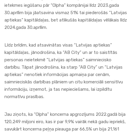
ietekmes iegūšanu pār “Olpha” kompānijai līdz 2023.gada
30.aprīlim bija jāatsavina vismaz 51% tai piederošās “Latvijas
aptiekas” kapitāldaļas, bet atlikušās kapitāldaļas vēlākais līdz
2024.gada 30.aprīlim.
Līdz brīdim, kad atsavinātas visas “Latvijas aptiekas”
kapitāldaļas, jānodrošina, ka “AB City” un ar to saistītās
personas neietekmē “Latvijas aptiekas” saimniecisko
darbību. Tāpat jānodrošina, ka starp “AB City” un “Latvijas
aptiekas” nenotiek informācijas apmaiņa par cenām,
saimnieciskās darbības plāniem un citu komerciāli sensitīvu
informāciju, izņemot, ja tas nepieciešams, lai izpildītu
normatīvu prasības.
Jau ziņots, ka “Olpha” koncerna apgrozījums 2022.gadā bija
120,249 miljoni eiro, kas ir par 9,9% vairāk nekā gadu iepriekš,
savukārt koncerna peļņa pieauga par 66,5% un bija 21,161