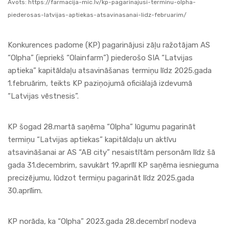
Avots:
https://farmacija-mic.lv/kp-pagarinajusi-terminu-olpha-
piederosas-latvijas-aptiekas-atsavinasanai-lidz-februarim/
Konkurences padome (KP) pagarinājusi zāļu ražotājam AS
“Olpha” (iepriekš “Olainfarm”) piederošo SIA “Latvijas
aptieka” kapitāldaļu atsavināšanas termiņu līdz 2025.gada
1.februārim, teikts KP paziņojumā oficiālajā izdevumā
“Latvijas vēstnesis”.
KP šogad 28.martā saņēma “Olpha” lūgumu pagarināt
termiņu “Latvijas aptiekas” kapitāldaļu un aktīvu
atsavināšanai ar AS “AB city” nesaistītām personām līdz šā
gada 31.decembrim, savukārt 19.aprīlī KP saņēma iesnieguma
precizējumu, lūdzot termiņu pagarināt līdz 2025.gada
30.aprīlim.
KP norāda, ka “Olpha” 2023.gada 28.decembrī nodeva