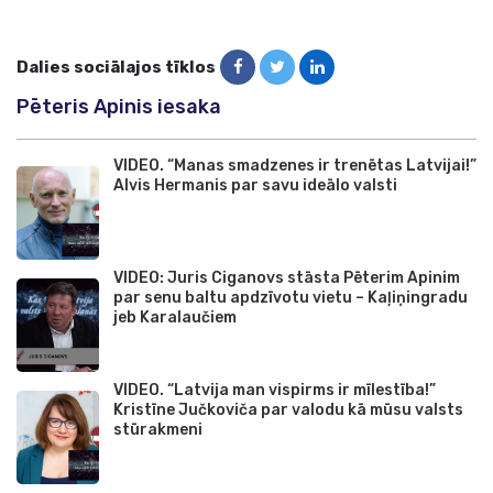
Dalies sociālajos tīklos
Pēteris Apinis iesaka
VIDEO. “Manas smadzenes ir trenētas Latvijai!”
Alvis Hermanis par savu ideālo valsti
VIDEO: Juris Ciganovs stāsta Pēterim Apinim
par senu baltu apdzīvotu vietu – Kaļiņingradu
jeb Karalaučiem
VIDEO. “Latvija man vispirms ir mīlestība!”
Kristīne Jučkoviča par valodu kā mūsu valsts
stūrakmeni