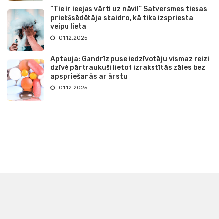
“Tie ir ieejas vārti uz nāvi!” Satversmes tiesas
priekšsēdētāja skaidro, kā tika izspriesta
veipu lieta
01.12.2025
Aptauja: Gandrīz puse iedzīvotāju vismaz reizi
dzīvē pārtraukuši lietot izrakstītās zāles bez
apspriešanās ar ārstu
01.12.2025