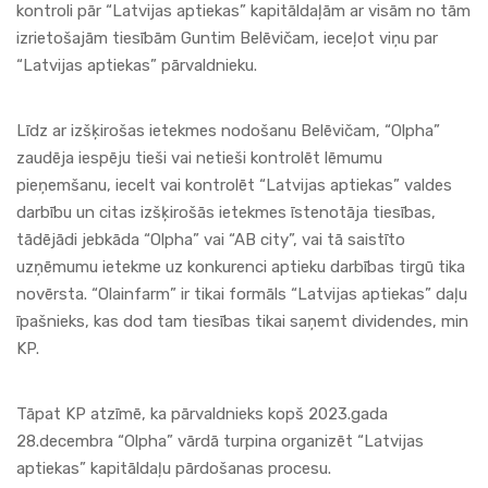
kontroli pār “Latvijas aptiekas” kapitāldaļām ar visām no tām
izrietošajām tiesībām Guntim Belēvičam, ieceļot viņu par
“Latvijas aptiekas” pārvaldnieku.
Līdz ar izšķirošas ietekmes nodošanu Belēvičam, “Olpha”
zaudēja iespēju tieši vai netieši kontrolēt lēmumu
pieņemšanu, iecelt vai kontrolēt “Latvijas aptiekas” valdes
darbību un citas izšķirošās ietekmes īstenotāja tiesības,
tādējādi jebkāda “Olpha” vai “AB city”, vai tā saistīto
uzņēmumu ietekme uz konkurenci aptieku darbības tirgū tika
novērsta. “Olainfarm” ir tikai formāls “Latvijas aptiekas” daļu
īpašnieks, kas dod tam tiesības tikai saņemt dividendes, min
KP.
Tāpat KP atzīmē, ka pārvaldnieks kopš 2023.gada
28.decembra “Olpha” vārdā turpina organizēt “Latvijas
aptiekas” kapitāldaļu pārdošanas procesu.