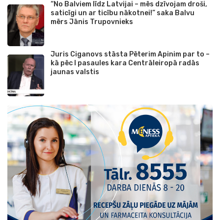
“No Balviem līdz Latvijai – mēs dzīvojam droši,
saticīgi un ar ticību nākotnei!” saka Balvu
mērs Jānis Trupovnieks
Juris Ciganovs stāsta Pēterim Apinim par to –
kā pēc I pasaules kara Centrāleiropā radās
jaunas valstis