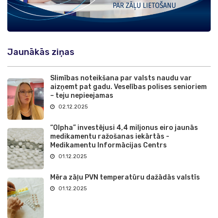
Jaunākās ziņas
Slimības noteikšana par valsts naudu var
aizņemt pat gadu. Veselības polises senioriem
– teju nepieejamas
02.12.2025
“Olpha” investējusi 4,4 miljonus eiro jaunās
medikamentu ražošanas iekārtās -
Medikamentu Informācijas Centrs
01.12.2025
Mēra zāļu PVN temperatūru dažādās valstīs
01.12.2025