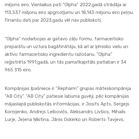
miljons eiro. Vienlaikus pati “Olpha” 2022.gadā strādāja ar
113,537 miljonu eiro apgrozījumu un 18,143 miljonu eiro peļņu.
Finanšu dati par 2023.gadu vēl nav publiskoti.
“Olpha” nodarbojas ar gatavo zāļu formu, farmaceitisko
preparātu un uztura bagātinātāju, kā arī ar ķīmisko vielu un
aktīvo farmaceitisko ingredientu ražošanu. “Olpha”
reģistrēta 1991.gadā, un tās pamatkapitāls patlaban ir 34
965 315 eiro.
Kompānijas īpašniece ir “Repharm” grupas māteskompānija
“AB City”. “AB City” patiesie labuma guvēji, pēc kompānijas
mājaslapā publiskotās informācijas, ir Josifs Apts, Sergejs
Korņijenko, Andrejs Leibovičs, Aleksandrs Livšics, Mihails
Lurje, Jeļena Ņikitina, Jānis Oskerko un Roberts Tavjevs.