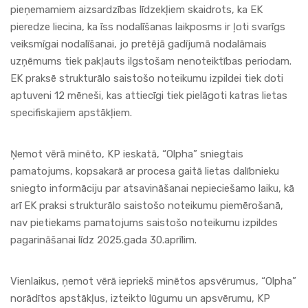
pieņemamiem aizsardzības līdzekļiem skaidrots, ka EK
pieredze liecina, ka īss nodalīšanas laikposms ir ļoti svarīgs
veiksmīgai nodalīšanai, jo pretējā gadījumā nodalāmais
uzņēmums tiek pakļauts ilgstošam nenoteiktības periodam.
EK praksē strukturālo saistošo noteikumu izpildei tiek doti
aptuveni 12 mēneši, kas attiecīgi tiek pielāgoti katras lietas
specifiskajiem apstākļiem.
Ņemot vērā minēto, KP ieskatā, “Olpha” sniegtais
pamatojums, kopsakarā ar procesa gaitā lietas dalībnieku
sniegto informāciju par atsavināšanai nepieciešamo laiku, kā
arī EK praksi strukturālo saistošo noteikumu piemērošanā,
nav pietiekams pamatojums saistošo noteikumu izpildes
pagarināšanai līdz 2025.gada 30.aprīlim.
Vienlaikus, ņemot vērā iepriekš minētos apsvērumus, “Olpha”
norādītos apstākļus, izteikto lūgumu un apsvērumu, KP