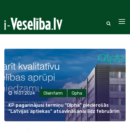
19.07.2024
Olainfarm
Opha
KP pagarinājusi termiņu “Olpha” piederošās
“Latvijas aptiekas” atsavināšanai līdz februārim