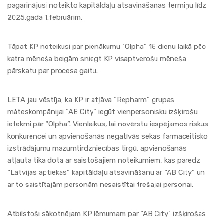
pagarinājusi noteikto kapitāldaļu atsavināšanas termiņu līdz
2025.gada 1.februārim.
Tāpat KP noteikusi par pienākumu “Olpha” 15 dienu laikā pēc
katra mēneša beigām sniegt KP visaptverošu mēneša
pārskatu par procesa gaitu.
LETA jau vēstīja, ka KP ir atļāva “Repharm” grupas
māteskompānijai “AB City” iegūt vienpersonisku izšķirošu
ietekmi pār “Olpha”. Vienlaikus, lai novērstu iespējamos riskus
konkurencei un apvienošanās negatīvās sekas farmaceitisko
izstrādājumu mazumtirdzniecības tirgū, apvienošanās
atļauta tika dota ar saistošajiem noteikumiem, kas paredz
“Latvijas aptiekas” kapitāldaļu atsavināšanu ar “AB City” un
ar to saistītajām personām nesaistītai trešajai personai.
Atbilstoši sākotnējam KP lēmumam par “AB City” izšķirošas