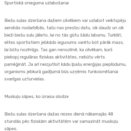
Sportiskā snieguma uzlabošanai
Biešu sulas dzeršana dažiem cilvēkiem var uzlabot veiktspēju
aerobās nodarbībās, taču nav precīzu datu, cik daudz un cik
bieži biešu sulu jālieto, lai no tās gūtu šādu labumu. Turklāt,
elites sportistiem jebkāds ieguvums varētu būt pārāk mazs,
lai būtu nozīmīgs. Tas gan nenozīmē, ka cilvēkam, kurš
piekopj regulāras fiziskas aktivitātes, nebūtu vērts
pamēģināt. Ja arī neizjutīsit kādu īpašu enerģijas pieplūdumu,
organisms jebkurā gadījumā būs uzņēmis funkcionēšanai
svarīgas uzturvielas.
Muskuļu sāpes, ko izraisa slodze
Biešu sulas dzeršana dažas reizes dienā nākamajās 48
stundās pēc fiziskām aktivitātēm var samazināt muskuļu
sāpes.