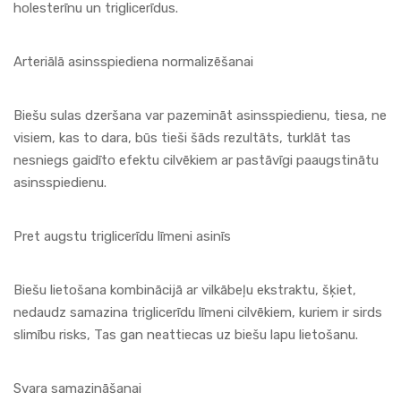
holesterīnu un triglicerīdus.
Arteriālā asinsspiediena normalizēšanai
Biešu sulas dzeršana var pazemināt asinsspiedienu, tiesa, ne
visiem, kas to dara, būs tieši šāds rezultāts, turklāt tas
nesniegs gaidīto efektu cilvēkiem ar pastāvīgi paaugstinātu
asinsspiedienu.
Pret augstu triglicerīdu līmeni asinīs
Biešu lietošana kombinācijā ar vilkābeļu ekstraktu, šķiet,
nedaudz samazina triglicerīdu līmeni cilvēkiem, kuriem ir sirds
slimību risks, Tas gan neattiecas uz biešu lapu lietošanu.
Svara samazināšanai