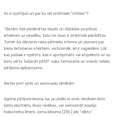
Ko ir izpētījuši un par ko vēl zinātnieki “strīdas”?
“Bietēm tiek piedēvētas daudz un dažādas pozitīvas
ietekmes uz veselību, taču ne visas ir zinātniski pierādītas.
Tomēr šis dārzenis raisa pētnieku interesi un jaunumi par
biešu lietošanas efektiem, visticamāk, arī ir sagaidāmi. Lūk,
kas pašlaik ir izpētīts, kas ir apstiprināts vai atspēkots un ko
būtu vērts turpināt pētīt!” saka farmaceite un sniedz nelielu
pētījumu apkopojumu.
Bietes pret sirds un asinsvadu slimībām
Agrīnie pētījumi liecina, ka, ja cilvēki ar sirds slimībām lieto
biešu ekstraktu divas nedēļas, var samazināt kopējo
holesterīna līmeni, zema blīvuma (ZBL) jeb “slikto”