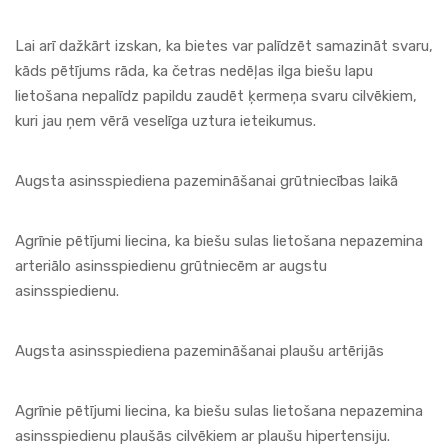
Lai arī dažkārt izskan, ka bietes var palīdzēt samazināt svaru,
kāds pētījums rāda, ka četras nedēļas ilga biešu lapu
lietošana nepalīdz papildu zaudēt ķermeņa svaru cilvēkiem,
kuri jau ņem vērā veselīga uztura ieteikumus.
Augsta asinsspiediena pazemināšanai grūtniecības laikā
Agrīnie pētījumi liecina, ka biešu sulas lietošana nepazemina
arteriālo asinsspiedienu grūtniecēm ar augstu
asinsspiedienu.
Augsta asinsspiediena pazemināšanai plaušu artērijās
Agrīnie pētījumi liecina, ka biešu sulas lietošana nepazemina
asinsspiedienu plaušās cilvēkiem ar plaušu hipertensiju.