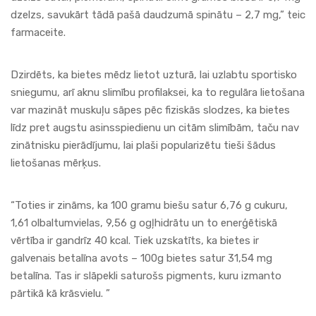
dzelzs, savukārt tādā pašā daudzumā spinātu – 2,7 mg,” teic
farmaceite.
Dzirdēts, ka bietes mēdz lietot uzturā, lai uzlabtu sportisko
sniegumu, arī aknu slimību profilaksei, ka to regulāra lietošana
var mazināt muskuļu sāpes pēc fiziskās slodzes, ka bietes
līdz pret augstu asinsspiedienu un citām slimībām, taču nav
zinātnisku pierādījumu, lai plaši popularizētu tieši šādus
lietošanas mērķus.
“Toties ir zināms, ka 100 gramu biešu satur 6,76 g cukuru,
1,61 olbaltumvielas, 9,56 g ogļhidrātu un to enerģētiskā
vērtība ir gandrīz 40 kcal. Tiek uzskatīts, ka bietes ir
galvenais betalīna avots – 100g bietes satur 31,54 mg
betalīna. Tas ir slāpekli saturošs pigments, kuru izmanto
pārtikā kā krāsvielu. ”