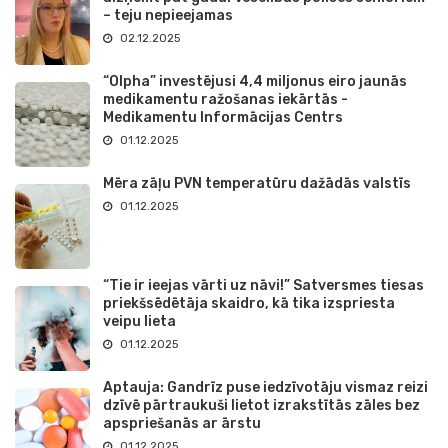
– teju nepieejamas
02.12.2025
“Olpha” investējusi 4,4 miljonus eiro jaunās
medikamentu ražošanas iekārtās -
Medikamentu Informācijas Centrs
01.12.2025
Mēra zāļu PVN temperatūru dažādās valstīs
01.12.2025
“Tie ir ieejas vārti uz nāvi!” Satversmes tiesas
priekšsēdētāja skaidro, kā tika izspriesta
veipu lieta
01.12.2025
Aptauja: Gandrīz puse iedzīvotāju vismaz reizi
dzīvē pārtraukuši lietot izrakstītās zāles bez
apspriešanās ar ārstu
01.12.2025