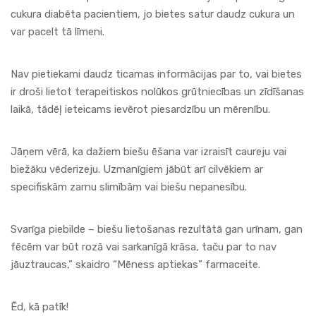
cukura diabēta pacientiem, jo bietes satur daudz cukura un
var pacelt tā līmeni.
Nav pietiekami daudz ticamas informācijas par to, vai bietes
ir droši lietot terapeitiskos nolūkos grūtniecības un zīdīšanas
laikā, tādēļ ieteicams ievērot piesardzību un mērenību.
Jāņem vērā, ka dažiem biešu ēšana var izraisīt caureju vai
biežāku vēderizeju. Uzmanīgiem jābūt arī cilvēkiem ar
specifiskām zarnu slimībām vai biešu nepanesību.
Svarīga piebilde – biešu lietošanas rezultātā gan urīnam, gan
fēcēm var būt rozā vai sarkanīgā krāsa, taču par to nav
jāuztraucas,” skaidro “Mēness aptiekas” farmaceite.
Ēd, kā patīk!