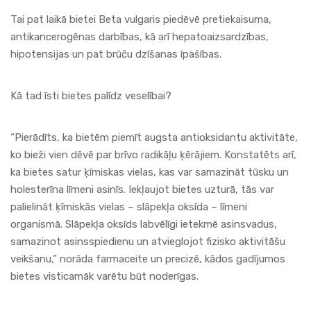
Tai pat laikā bietei Beta vulgaris piedēvē pretiekaisuma,
antikancerogēnas darbības, kā arī hepatoaizsardzības,
hipotensijas un pat brūču dzīšanas īpašības.
Kā tad īsti bietes palīdz veselībai?
“Pierādīts, ka bietēm piemīt augsta antioksidantu aktivitāte,
ko bieži vien dēvē par brīvo radikāļu ķērājiem. Konstatēts arī,
ka bietes satur ķīmiskas vielas, kas var samazināt tūsku un
holesterīna līmeni asinīs. Iekļaujot bietes uzturā, tās var
palielināt ķīmiskās vielas – slāpekļa oksīda – līmeni
organismā. Slāpekļa oksīds labvēlīgi ietekmē asinsvadus,
samazinot asinsspiedienu un atvieglojot fizisko aktivitāšu
veikšanu,” norāda farmaceite un precizē, kādos gadījumos
bietes visticamāk varētu būt noderīgas.