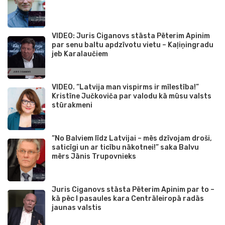
VIDEO: Juris Ciganovs stāsta Pēterim Apinim
par senu baltu apdzīvotu vietu – Kaļiņingradu
jeb Karalaučiem
VIDEO. “Latvija man vispirms ir mīlestība!”
Kristīne Jučkoviča par valodu kā mūsu valsts
stūrakmeni
“No Balviem līdz Latvijai – mēs dzīvojam droši,
saticīgi un ar ticību nākotnei!” saka Balvu
mērs Jānis Trupovnieks
Juris Ciganovs stāsta Pēterim Apinim par to –
kā pēc I pasaules kara Centrāleiropā radās
jaunas valstis