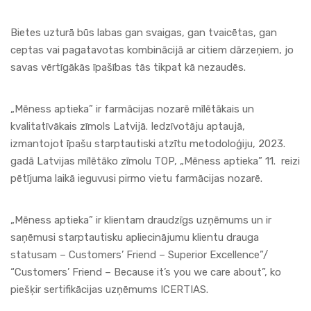
Bietes uzturā būs labas gan svaigas, gan tvaicētas, gan
ceptas vai pagatavotas kombinācijā ar citiem dārzeņiem, jo
savas vērtīgākās īpašības tās tikpat kā nezaudēs.
„Mēness aptieka” ir farmācijas nozarē mīlētākais un
kvalitatīvākais zīmols Latvijā. Iedzīvotāju aptaujā,
izmantojot īpašu starptautiski atzītu metodoloģiju, 2023.
gadā Latvijas mīlētāko zīmolu TOP, „Mēness aptieka” 11. reizi
pētījuma laikā ieguvusi pirmo vietu farmācijas nozarē.
„Mēness aptieka” ir klientam draudzīgs uzņēmums un ir
saņēmusi starptautisku apliecinājumu klientu drauga
statusam – Customers’ Friend – Superior Excellence”/
“Customers’ Friend – Because it’s you we care about”, ko
piešķir sertifikācijas uzņēmums ICERTIAS.