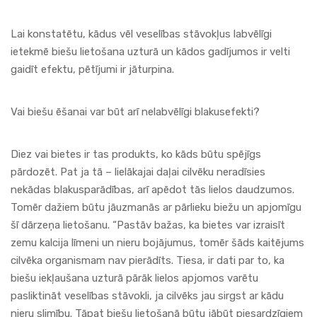
Lai konstatētu, kādus vēl veselības stāvokļus labvēlīgi
ietekmē biešu lietošana uzturā un kādos gadījumos ir velti
gaidīt efektu, pētījumi ir jāturpina.
Vai biešu ēšanai var būt arī nelabvēlīgi blakusefekti?
Diez vai bietes ir tas produkts, ko kāds būtu spējīgs
pārdozēt. Pat ja tā – lielākajai daļai cilvēku neradīsies
nekādas blakusparādības, arī apēdot tās lielos daudzumos.
Tomēr dažiem būtu jāuzmanās ar pārlieku biežu un apjomīgu
šī dārzeņa lietošanu. “Pastāv bažas, ka bietes var izraisīt
zemu kalcija līmeni un nieru bojājumus, tomēr šāds kaitējums
cilvēka organismam nav pierādīts. Tiesa, ir dati par to, ka
biešu iekļaušana uzturā pārāk lielos apjomos varētu
pasliktināt veselības stāvokli, ja cilvēks jau sirgst ar kādu
nieru slimību. Tāpat biešu lietošanā būtu jābūt piesardzīgiem