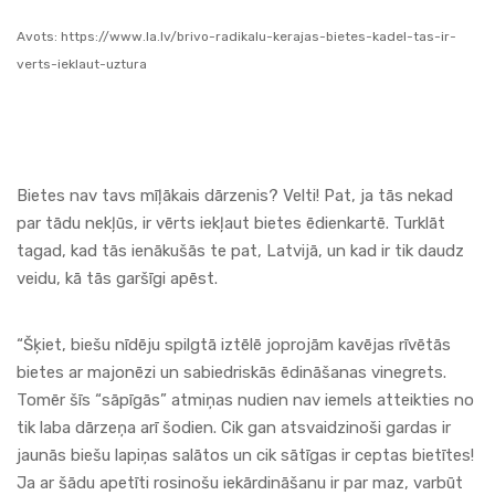
Avots:
https://www.la.lv/brivo-radikalu-kerajas-bietes-kadel-tas-ir-
verts-ieklaut-uztura
Bietes nav tavs mīļākais dārzenis? Velti! Pat, ja tās nekad
par tādu nekļūs, ir vērts iekļaut bietes ēdienkartē. Turklāt
tagad, kad tās ienākušās te pat, Latvijā, un kad ir tik daudz
veidu, kā tās garšīgi apēst.
“Šķiet, biešu nīdēju spilgtā iztēlē joprojām kavējas rīvētās
bietes ar majonēzi un sabiedriskās ēdināšanas vinegrets.
Tomēr šīs “sāpīgās” atmiņas nudien nav iemels atteikties no
tik laba dārzeņa arī šodien. Cik gan atsvaidzinoši gardas ir
jaunās biešu lapiņas salātos un cik sātīgas ir ceptas bietītes!
Ja ar šādu apetīti rosinošu iekārdināšanu ir par maz, varbūt