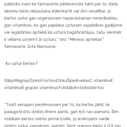
palīdzēs mani kā farmaceite pārliecinošie fakti par to, kādu
labumu biešu iekļaušana ēdienkartē var dot veselībai, jo
bietes satur gan organismam nepieciešamas minerālvielas,
gan vitamīnus, ko gan papildus uzturam vajadzības gadījumā
var iegādāties aptiekā kā uztura bagātinātājus, taču vienmēr
ir vēlams uzņemt ar uzturu,” teic “Mēness aptiekas”
farmaceite Juta Namsone.
Ko satur bietes?
KālijuMagnijuDzelziFosforuCinkuŠķiedrvielasC vitamīnuK
vitamīnuB grupas vitamīnusFolskābiAntioksidantus
“Ticēt senajam pieņēmumam par to, ka bietes jāēd, lai
paaugstinātu dzelzs līmeni asinīs, gan īsti nav pamata. Šim
nolūkam bietes nebūs pirmā izvēle, jo ievērojami vairāk
dzelzs satur, piemēram, spināti. Simt gramos biešu ir 0,9 mg