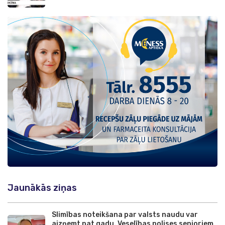
Jaunākās ziņas
Slimības noteikšana par valsts naudu var
aizņemt pat gadu. Veselības polises senioriem