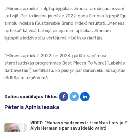
„Mēness aptieka” ir ilgtspējīgākais zīmols farmācijas nozarē
Latvijā. Par to liecina jaunākie 2022. gada Eiropas Ilgtspējīgu
zīmolu indeksa (Sustainable Brand Index) rezultāti. „Mēness
aptiekai” kā visā Latvijā pieejamam aptiekas zīmolam
ilgtspēja iedzīvotāju vērtējumā ir būtisks rādītājs.
“Mēness aptieka” 2022. un 2023. gadā ir saņēmusi
starptautiskās programmas Best Places To Work (“Labākās
darbavietas”) sertifikātu, ko piešķir par darbinieku labsajūtas
rādītājiem uzņēmumā.
Dalies sociālajos tīklos
Pēteris Apinis iesaka
VIDEO. “Manas smadzenes ir trenētas Latvijai!”
Alvis Hermanis par savu ideālo valsti