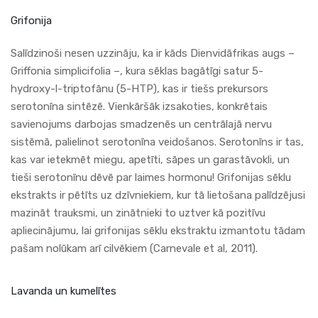
Grifonija
Salīdzinoši nesen uzzināju, ka ir kāds Dienvidāfrikas augs –
Griffonia simplicifolia –, kura sēklas bagātīgi satur 5-
hydroxy-l-triptofānu (5-HTP), kas ir tiešs prekursors
serotonīna sintēzē. Vienkāršāk izsakoties, konkrētais
savienojums darbojas smadzenēs un centrālajā nervu
sistēmā, palielinot serotonīna veidošanos. Serotonīns ir tas,
kas var ietekmēt miegu, apetīti, sāpes un garastāvokli, un
tieši serotonīnu dēvē par laimes hormonu! Grifonijas sēklu
ekstrakts ir pētīts uz dzīvniekiem, kur tā lietošana palīdzējusi
mazināt trauksmi, un zinātnieki to uztver kā pozitīvu
apliecinājumu, lai grifonijas sēklu ekstraktu izmantotu tādam
pašam nolūkam arī cilvēkiem (Carnevale et al, 2011).
Lavanda un kumelītes