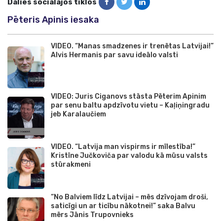
Dalies sociālajos tīklos
Pēteris Apinis iesaka
VIDEO. “Manas smadzenes ir trenētas Latvijai!”
Alvis Hermanis par savu ideālo valsti
VIDEO: Juris Ciganovs stāsta Pēterim Apinim
par senu baltu apdzīvotu vietu – Kaļiņingradu
jeb Karalaučiem
VIDEO. “Latvija man vispirms ir mīlestība!”
Kristīne Jučkoviča par valodu kā mūsu valsts
stūrakmeni
“No Balviem līdz Latvijai – mēs dzīvojam droši,
saticīgi un ar ticību nākotnei!” saka Balvu
mērs Jānis Trupovnieks