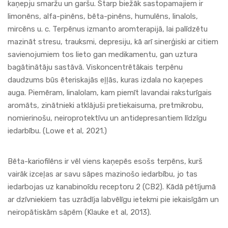
kaņepju smaržu un garšu. Starp biežāk sastopamajiem ir
limonēns, alfa-pinēns, bēta-pinēns, humulēns, linalols,
mircēns u. c. Terpēnus izmanto aromterapijā, lai palīdzētu
mazināt stresu, trauksmi, depresiju, kā arī sinerģiski ar citiem
savienojumiem tos lieto gan medikamentu, gan uztura
bagātinātāju sastāvā. Viskoncentrētākais terpēnu
daudzums būs ēteriskajās eļļās, kuras izdala no kaņepes
auga. Piemēram, linalolam, kam piemīt lavandai raksturīgais
aromāts, zinātnieki atklājuši pretiekaisuma, pretmikrobu,
nomierinošu, neiroprotektīvu un antidepresantiem līdzīgu
iedarbību. (Lowe et al, 2021.)
Bēta-kariofilēns ir vēl viens kaņepēs esošs terpēns, kurš
vairāk izceļas ar savu sāpes mazinošo iedarbību, jo tas
iedarbojas uz kanabinoīdu receptoru 2 (CB2). Kādā pētījumā
ar dzīvniekiem tas uzrādīja labvēlīgu ietekmi pie iekaisīgām un
neiropātiskām sāpēm (Klauke et al, 2013).