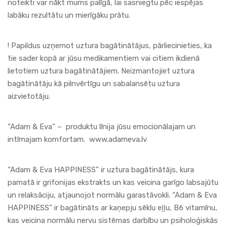
noteikti var nākt mums palīgā, lai sasniegtu pēc iespējas
labāku rezultātu un mierīgāku prātu.
! Papildus uzņemot uztura bagātinātājus, pārliecinieties, ka
tie sader kopā ar jūsu medikamentiem vai citiem ikdienā
lietotiem uztura bagātinātājiem. Neizmantojiet uztura
bagātinātāju kā pilnvērtīgu un sabalansētu uztura
aizvietotāju.
“Adam & Eva” – produktu līnija jūsu emocionālajam un
intīmajam komfortam.
www.adameva.lv
“
Adam & Eva HAPPINESS
” ir uztura bagātinātājs, kura
pamatā ir grifonijas ekstrakts un kas veicina garīgo labsajūtu
un relaksāciju, atjaunojot normālu garastāvokli. “
Adam & Eva
HAPPINESS
” ir bagātināts ar kaņepju sēklu eļļu, B6 vitamīnu,
kas veicina normālu nervu sistēmas darbību un psiholoģiskās