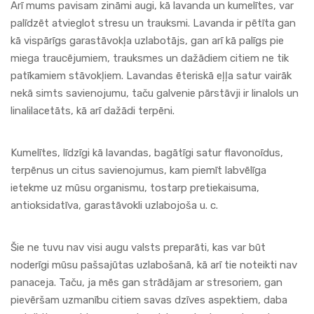
Arī mums pavisam zināmi augi, kā lavanda un kumelītes, var
palīdzēt atvieglot stresu un trauksmi. Lavanda ir pētīta gan
kā vispārīgs garastāvokļa uzlabotājs, gan arī kā palīgs pie
miega traucējumiem, trauksmes un dažādiem citiem ne tik
patīkamiem stāvokļiem. Lavandas ēteriskā eļļa satur vairāk
nekā simts savienojumu, taču galvenie pārstāvji ir linalols un
linalilacetāts, kā arī dažādi terpēni.
Kumelītes, līdzīgi kā lavandas, bagātīgi satur flavonoīdus,
terpēnus un citus savienojumus, kam piemīt labvēlīga
ietekme uz mūsu organismu, tostarp pretiekaisuma,
antioksidatīva, garastāvokli uzlabojoša u. c.
Šie ne tuvu nav visi augu valsts preparāti, kas var būt
noderīgi mūsu pašsajūtas uzlabošanā, kā arī tie noteikti nav
panaceja. Taču, ja mēs gan strādājam ar stresoriem, gan
pievēršam uzmanību citiem savas dzīves aspektiem, daba