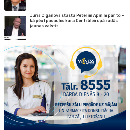
Juris Ciganovs stāsta Pēterim Apinim par to –
kā pēc I pasaules kara Centrāleiropā radās
jaunas valstis