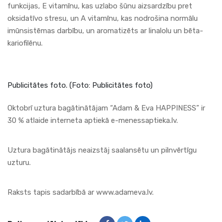
funkcijas, E vitamīnu, kas uzlabo šūnu aizsardzību pret
oksidatīvo stresu, un A vitamīnu, kas nodrošina normālu
imūnsistēmas darbību, un aromatizēts ar linalolu un bēta-
kariofilēnu.
Publicitātes foto. (Foto: Publicitātes foto)
Oktobrī uztura bagātinātājam “
Adam & Eva HAPPINESS
” ir
30 % atlaide interneta aptiekā
e-menessaptieka.lv
.
Uztura bagātinātājs neaizstāj saalansētu un pilnvērtīgu
uzturu.
Raksts tapis sadarbībā ar www.adameva.lv.