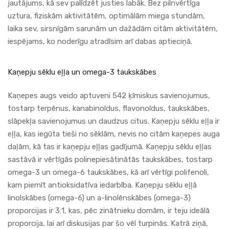
jautājums, kā sev palīdzēt justies labāk. Bez pilnvērtīga
uztura, fiziskām aktivitātēm, optimālām miega stundām,
laika sev, sirsnīgām sarunām un dažādām citām aktivitātēm,
iespējams, ko noderīgu atradīsim arī dabas aptieciņā.
Kaņepju sēklu eļļa un omega-3 taukskābes
Kaņepes augs veido aptuveni 542 ķīmiskus savienojumus,
tostarp terpēnus, kanabinoīdus, flavonoīdus, taukskābes,
slāpekļa savienojumus un daudzus citus. Kaņepju sēklu eļļa ir
eļļa, kas iegūta tieši no sēklām, nevis no citām kaņepes auga
daļām, kā tas ir kaņepju eļļas gadījumā. Kaņepju sēklu eļļas
sastāvā ir vērtīgās polinepiesātinātās taukskābes, tostarp
omega-3 un omega-6 taukskābes, kā arī vērtīgi polifenoli,
kam piemīt antioksidatīva iedarbība. Kaņepju sēklu eļļā
linolskābes (omega-6) un a-linolēnskābes (omega-3)
proporcijas ir 3:1, kas, pēc zinātnieku domām, ir teju ideālā
proporcija, lai arī diskusijas par šo vēl turpinās. Katrā ziņā,