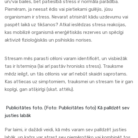
un/vai bailes, bet patiesībā stress ir normāla parādība.
Piemēram, ja neesat ēdis vai pietiekami gulējis, jūsu
organismam ir stress. Nevarat atrisināt kādu uzdevumu vai
paspēt laikā uz tikšanos? Atkal ieslēdzas stresa reakcijas,
kas mobilizē organismā enerģētiskās rezerves un spēcīgi
aktivizē fizioloģiskās un psihiskās norises.
Stresam mēs parasti cēloni varam identificēt, un visbiežāk
tas ir īstermiņa (lai arī pastāv hronisks stress). Trauksme
mēdz ieilgt, un tās cēlonis var arī nebūt skaidri saprotams.
Kas attiecas uz simptomiem, trauksmei un stresam tie ir gan
kopīgi, gan atšķirīgi (skat. attēlu).
Publicitātes foto. (Foto: Publicitātes foto) Kā palīdzēt sev
justies labāk
Par laimi, ir dažādi veidi, kā mēs varam sev palīdzēt justies
labāk, un katrs var atrast sev piemērotāko vai kombinēt tos