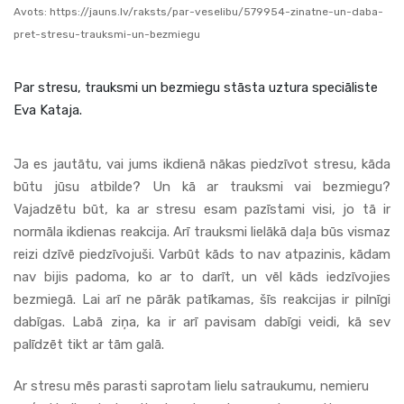
Avots:
https://jauns.lv/raksts/par-veselibu/579954-zinatne-un-daba-
pret-stresu-trauksmi-un-bezmiegu
Par stresu, trauksmi un bezmiegu stāsta uztura speciāliste
Eva Kataja.
Ja es jautātu, vai jums ikdienā nākas piedzīvot stresu, kāda
būtu jūsu atbilde? Un kā ar trauksmi vai bezmiegu?
Vajadzētu būt, ka ar stresu esam pazīstami visi, jo tā ir
normāla ikdienas reakcija. Arī trauksmi lielākā daļa būs vismaz
reizi dzīvē piedzīvojuši. Varbūt kāds to nav atpazinis, kādam
nav bijis padoma, ko ar to darīt, un vēl kāds iedzīvojies
bezmiegā. Lai arī ne pārāk patīkamas, šīs reakcijas ir pilnīgi
dabīgas. Labā ziņa, ka ir arī pavisam dabīgi veidi, kā sev
palīdzēt tikt ar tām galā.
Ar stresu mēs parasti saprotam lielu satraukumu, nemieru