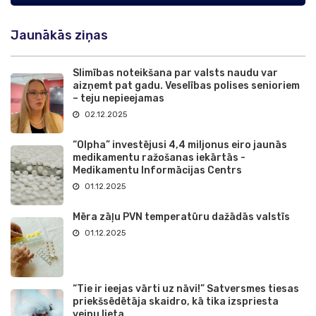
Jaunākās ziņas
Slimības noteikšana par valsts naudu var
aizņemt pat gadu. Veselības polises senioriem
– teju nepieejamas
02.12.2025
“Olpha” investējusi 4,4 miljonus eiro jaunās
medikamentu ražošanas iekārtās -
Medikamentu Informācijas Centrs
01.12.2025
Mēra zāļu PVN temperatūru dažādās valstīs
01.12.2025
“Tie ir ieejas vārti uz nāvi!” Satversmes tiesas
priekšsēdētāja skaidro, kā tika izspriesta
veipu lieta