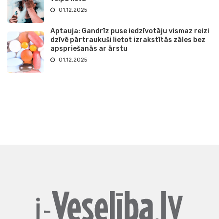
01.12.2025
Aptauja: Gandrīz puse iedzīvotāju vismaz reizi
dzīvē pārtraukuši lietot izrakstītās zāles bez
apspriešanās ar ārstu
01.12.2025