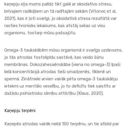
kaņepju eļļa mums palīdz tikt galā ar oksidatīvo stresu,
brīvajiem radikāļiem un tā radītajām sekām (Vitorvic et al,
2021), kas ir ļoti svarīgi, jo oksidatīvā stresa rezultātā var
rasties hronisks iekaisums, kas atstāj sekas uz visu
organismu, tostarp mūsu pašsajūtu.
Omega-3 taukskābēm mūsu organismā ir svarīgs uzdevums,
jo tās atrodas fosfolipīdu sastāvā, kas veido šūnu
membrānas. Dokozahesaēnskābe (viena no omega-3) īpaši
lielā koncentrācijā atrodas tieši smadzenēs, tīklenē un
spermā. Zinātnieki arvien vairāk pēta omega-3 taukskābju
ietekmi uz mentālo veselību, jo to deficīts tiek saistīts ar
dažādu psihiatrisko slimību attīstību (Klaus, 2020).
Kaņepju terpēni
Kaņepēs atrodas vairāk nekā 150 terpēnu, un tie atbild par