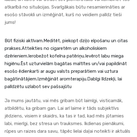
atkarībā no situācijas. Svarīgākais būtu nesamierināties ar
esošo stāvokli un izmēģināt, kurš no veidiem palīdz tieši
jums!
Būt fiziski aktīvam.Meditēt, piekopt dziļo elpošanu un citas
prakses.Atteikties no cigaretēm un alkoholiskiem
dzērieniem.Ierobežot kofeīna patēriņu.Ievērot labu miega
higiēnu.Ēst uzturvielām bagātas maltītes un/vai papildināt
esošo ēdienkarti ar augu valsts preparātiem vai uztura
bagātinātājiem.Izmēģināt aromterapiju.Dabīgi līdzekļi, lai
palīdzētu uzlabot sev pašsajūtu
Ja mums jautātu, vai mēs gribam būt laimīgi, visticamāk,
atbildētu, ka gribam gan. Lai arī laime ir tāds subjektīvs
jēdziens, visiem ir skaidrs, ka tas ir tad, kad mēs jūtamies
labi, mierīgi, bez stresa un trauksmes. Ikdienas pienākumi,
rūpes un raizes dara savu, tāpēc lielai daļai noteikti ir aktuāls